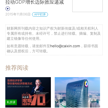
拉动GDP增长边际效应递减
2015年11月06日
APP打开
财新网所刊载内容之知识产权为财新传媒及/或相关权利人
专属所有或持有。未经许可，禁止进行转载、摘编、复制及
建立镜像等任何使用。
如有意愿转载，请发邮件至
hello@caixin.com
，获得书面
确认及授权后，方可转载。
推荐阅读
私房课