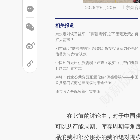
2026年6月20日，山东
相关报道
余永定对谈黄益平：“供强需弱”之下 宏观政策如何
扩大需求？
刘世锦：“供强需弱”问题突出 恢复投资活力必先化
储蓄为消费(含视频)
中国如何走出供强需弱？卢锋：改变公共部门资源
赶超式配置方式
卢锋：优化公共资源配置化解“供强需弱”——中国
公共部门资源总量规模与用途估测
通过收入分配改善供需失衡
在此前的讨论中，对于中国供
可以从产能周期、库存周期等角
品消费和部分服务消费的绝对规