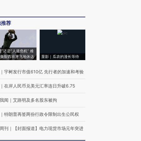
辑推荐
侵”还是“人道危机” 难
撕裂西班牙飞地休达
显影｜瓜农的漫长等待
｜
宇树发行市值610亿 先行者的加速和考验
｜
在岸人民币兑美元汇率连日升破6.75
我闻
｜
艾路明及多名股东被拘
｜
特朗普再签两份行政令限制出生公民权
周刊
｜
【封面报道】电力现货市场元年突进