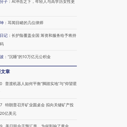
分子
：
AI冲击之下，年轻人与高学历女性更
坤
：
耳闻目睹的几位律师
日记
：
长护险覆盖全国 筹资和服务给予将持
码
波
：
“沉睡”的10万亿元公积金
新文章
00
普渡机器人如何平衡“脚踏实地”与“仰望星
？
57
特朗普召开矿业圆桌会 拟向关键矿产投
20亿美元
09
美日联合干预汇率，为何影响了黄金