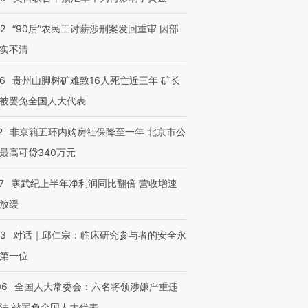
32
“90后”农民工讨薪涉刑案发回重审 因部
实不清
36
贵州山脚树矿难致16人死亡近三年 矿长
被罢免全国人大代表
2
非京籍五环内购房社保降至一年 北京市公
最高可贷340万元
7
寒武纪上半年净利润同比翻倍 营收增速
放缓
53
对话｜邱仁宗：临床研究参与者的安全永
第一位
06
全国人大常委会：六名将领涉嫌严重违
法 被罢免全国人大代表