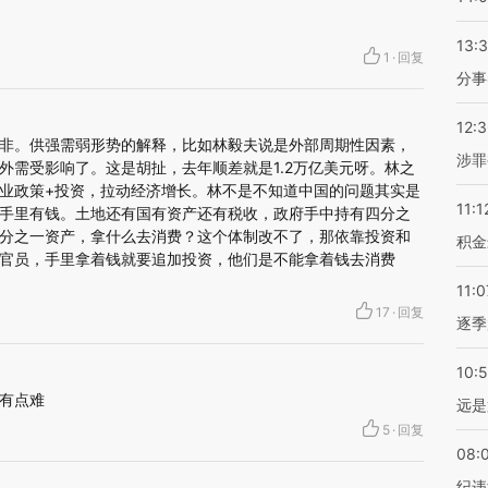
13:
1
·
回复
分事
12:
非。供强需弱形势的解释，比如林毅夫说是外部周期性因素，
涉罪
外需受影响了。这是胡扯，去年顺差就是1.2万亿美元呀。林之
业政策+投资，拉动经济增长。林不是不知道中国的问题其实是
11:1
手里有钱。土地还有国有资产还有税收，政府手中持有四分之
分之一资产，拿什么去消费？这个体制改不了，那依靠投资和
积金
官员，手里拿着钱就要追加投资，他们是不能拿着钱去消费
11:0
17
·
回复
逐季
10:
有点难
远是
5
·
回复
08:
纪违