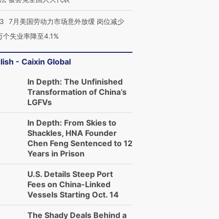
43
7月美国劳动力市场意外放缓 岗位减少
3万个失业率降至4.1%
lish - Caixin Global
In Depth: The Unfinished
Transformation of China’s
LGFVs
In Depth: From Skies to
Shackles, HNA Founder
Chen Feng Sentenced to 12
Years in Prison
U.S. Details Steep Port
Fees on China-Linked
Vessels Starting Oct. 14
The Shady Deals Behind a