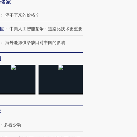
新名家
：
停不下来的价格？
恒
：
中美人工智能竞争：道路比技术更重要
：
海外能源供给缺口对中国的影响
频
客
：
多看少动