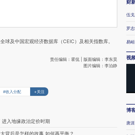
财
伍戈
罗志
全球及中国宏观经济数据库（CEIC）及相关指数库。
易峘
视
责任编辑：霍侃 | 版面编辑：李东昊
图片编辑：李泊静
#收入分配
+关注
博
 进入地缘政治定价时期
唐涯
大背后是怎样的故事 如何再平衡？