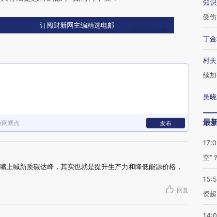
知识
受伤
订阅财新网主编精选电邮
丁金
村夫
续加
吴晓
最
新网观点
发布
17:
空”
嘴上喊新质碳达峰，其实也就是提升生产力和降低能源价格，
15:
·
回复
资超
14: