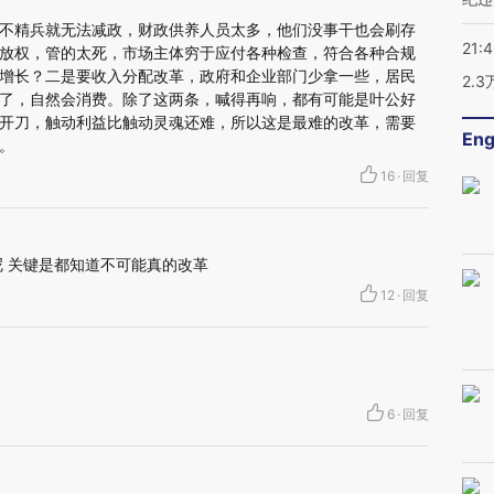
不精兵就无法减政，财政供养人员太多，他们没事干也会刷存
21:
放权，管的太死，市场主体穷于应付各种检查，符合各种合规
增长？二是要收入分配改革，政府和企业部门少拿一些，居民
2.
了，自然会消费。除了这两条，喊得再响，都有可能是叶公好
开刀，触动利益比触动灵魂还难，所以这是最难的改革，需要
Eng
。
16
·
回复
呢 关键是都知道不可能真的改革
12
·
回复
6
·
回复