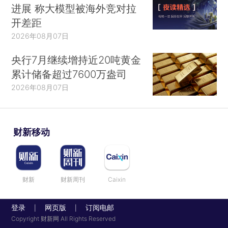
进展 称大模型被海外竞对拉
开差距
2026年08月07日
央行7月继续增持近20吨黄金
累计储备超过7600万盎司
2026年08月07日
财新移动
财新
财新周刊
Caixin
登录
网页版
订阅电邮
|
|
Copyright 财新网 All Rights Reserved