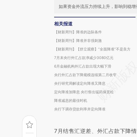
如果资金外流压力持续上升，影响到稳增
相关报道
【财新周刊】降准的边际条件
【财新周刊】降准并非强刺激
【财新周刊】【舒立观察】“全面降准”不是良方
7月末央行外汇占款净减少3080亿元
6月金融机构外汇占款出现大幅下滑
央行外汇占款下降规模连续第二月收窄
央行研究局解读定向降准又降息
定向降准加降息 央行祭出猛药保宽松
降准减息的最佳时机
央行下调存贷款利率并定向降准
7月结售汇逆差、外汇占款下降