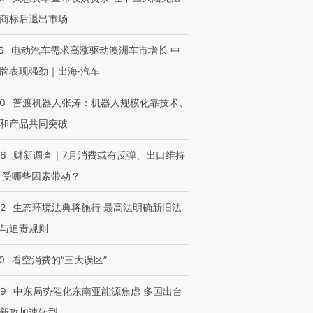
商标后退出市场
6
电动汽车需求高涨驱动澳洲车市增长 中
牌表现强劲｜出海·汽车
00
普渡机器人张涛：机器人规模化靠技术、
和产品共同突破
56
财新调查｜7月消费或有反弹、出口维持
 受哪些因素带动？
42
生态环境法典将施行 最高法明确新旧法
与追责规则
0
看空消费的“三大误区”
59
中东局势催化东南亚能源焦虑 多国出台
新政加速转型