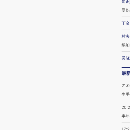
知识
受伤
丁金
村夫
续加
吴晓
最
21:0
生手
20:
半年
17:2