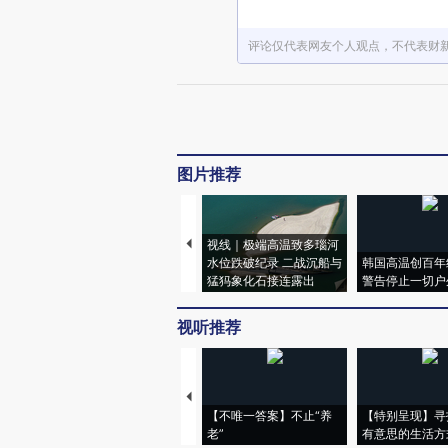
评论仅代表网友个人观点，不代表财
图片推荐
视线｜极端高温致多瑙河
水位跌破纪录 二战沉船与
韩国高温创百年
猛犸象化石接连露出
警告停止一切户
视听推荐
【不唯一答案】不止“养
【特别呈现】寻
老”
有意思的生活方