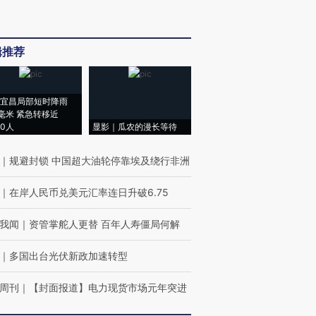
辑推荐
宜昌局部短时降雨
8毫米 紧急转移近
00人
显影｜瓜农的漫长等待
｜
规避封锁 中国超大油轮停靠埃及绕行非洲
｜
在岸人民币兑美元汇率连日升破6.75
我闻
｜
资管掌舵人更替 百年人寿僵局何解
｜
多国出台光伏新政加速转型
周刊
｜
【封面报道】电力现货市场元年突进