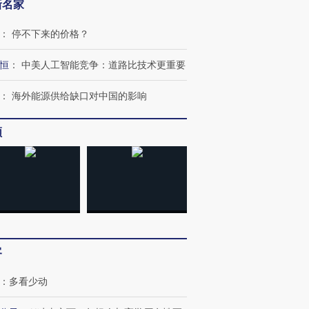
新名家
：
停不下来的价格？
恒
：
中美人工智能竞争：道路比技术更重要
：
海外能源供给缺口对中国的影响
频
OX的吸金
马航飞行员跨国走私7万
视线｜被称为“蟑螂”的印
让中产们甘
粒摇头丸 尿检体内含3种
度Z世代 用街头抗争将教
秘鲁纳斯
”？
毒品
育部长拱下台
13人遇难
客
进第四届链博
【商旅对话】华住集团
：
多看少动
技“链”接产
【特别呈现】寻找100种
CFO：不靠规模取胜，华
【特别呈
有意思的生活方式·第三对
住三大增长引擎是什么？
有意思的