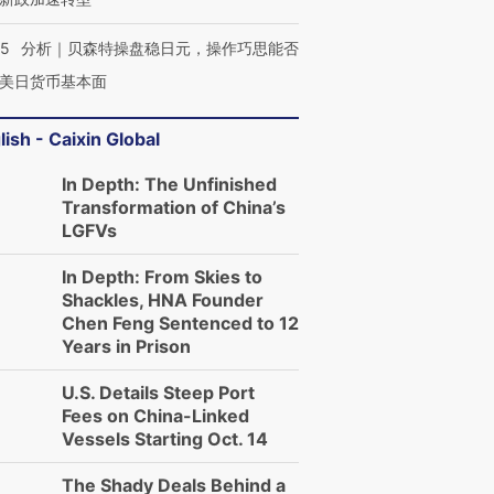
05
分析｜贝森特操盘稳日元，操作巧思能否
美日货币基本面
lish - Caixin Global
In Depth: The Unfinished
Transformation of China’s
LGFVs
In Depth: From Skies to
Shackles, HNA Founder
Chen Feng Sentenced to 12
Years in Prison
U.S. Details Steep Port
Fees on China-Linked
Vessels Starting Oct. 14
The Shady Deals Behind a