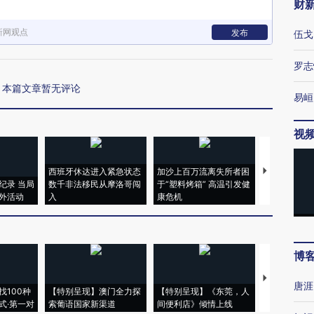
财
新网观点
发布
伍戈
罗志
本篇文章暂无评论
易峘
视
西班牙休达进入紧急状态
加沙上百万流离失所者困
视线｜HYR
纪录 当局
数千非法移民从摩洛哥闯
于“塑料烤箱” 高温引发健
术：是什么
外活动
入
康危机
心“花钱找虐
博
【推广】走
唐涯
找100种
【特别呈现】澳门全力探
【特别呈现】《东莞，人
会，让数智科
式·第一对
索葡语国家新渠道
间便利店》倾情上线
业