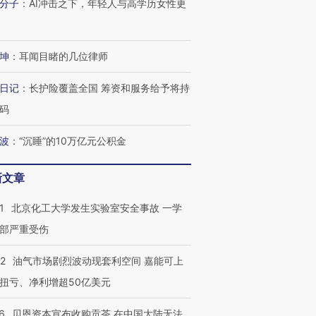
分子
：
AI冲击之下，年轻人与高学历女性更
坤
：
耳闻目睹的几位律师
日记
：
长护险覆盖全国 筹资和服务给予将持
码
波
：
“沉睡”的10万亿元公积金
新文章
1
北京化工大学发生实验室安全事故 一学
部严重受伤
22
油气市场剧烈波动现套利空间 嘉能可上
扭亏、净利增超50亿美元
6
贝恩资本宣布收购贡茶 在中国大陆无法