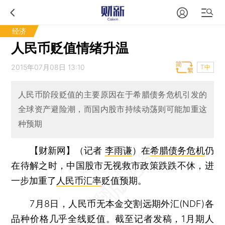
经济
人民币贬值情绪升温
2015年07月08日 13:10
T中
人民币阶段贬值的主要原因在于希腊债务危机引发的
全球资产避险潮，而国内股市持续动荡则可能加重这
种预期
【财新网】（记者
李雨谦
）
在
希腊债务危机
仍
在待解之时，中国股市无视救市政策跌跌不休，进
一步加重了
人民币汇率
贬值预期。
7月8日，人民币无本金交割远期外汇(NDF)各
品种价格几乎全线贬值。截至记者发稿，1月期人