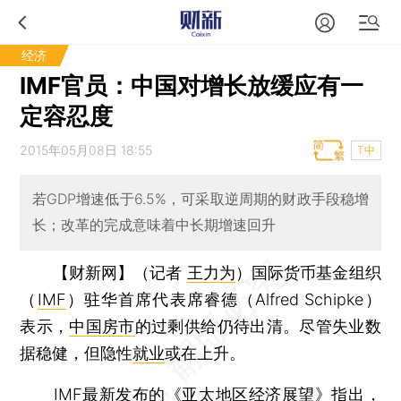
经济
IMF官员：中国对增长放缓应有一
定容忍度
2015年05月08日 18:55
T中
若GDP增速低于6.5%，可采取逆周期的财政手段稳增
长；改革的完成意味着中长期增速回升
【财新网】（记者
王力为
）
国际货币基金组织
（
IMF
）驻华首席代表席睿德（Alfred Schipke）
表示，
中国房市
的过剩供给仍待出清。尽管失业数
据稳健，但隐性
就业
或在上升。
IMF最新发布的《亚太地区经济展望》指出，