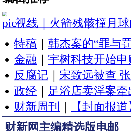
视线｜火箭残骸撞月球
特稿
｜
韩杰案的“罪与罚
金融
｜
宇树科技开始申
反腐记
｜
宋致远被查 
政经
｜
足浴店卖淫案牵
财新周刊
｜
【封面报道
财新网主编精选版电邮