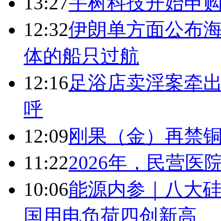
13:27
宇树科技开始申购
12:32
伊朗单方面公布海
体的船只过航
12:16
足浴店卖淫案牵出
呼
12:09
刚果（金）再禁
11:22
2026年，民营
10:06
能源内参｜八大硅
国用电负荷四创新高