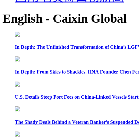
English - Caixin Global
In Depth: The Unfinished Transformation of China’s LGF
In Depth: From Skies to Shackles, HNA Founder Chen Feng
U.S. Details Steep Port Fees on China-Linked Vessels Start
The Shady Deals Behind a Veteran Banker’s Suspended D