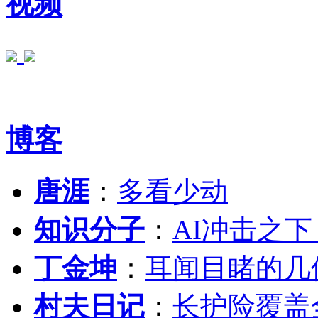
视频
博客
唐涯
：
多看少动
知识分子
：
AI冲击之
丁金坤
：
耳闻目睹的几
村夫日记
：
长护险覆盖