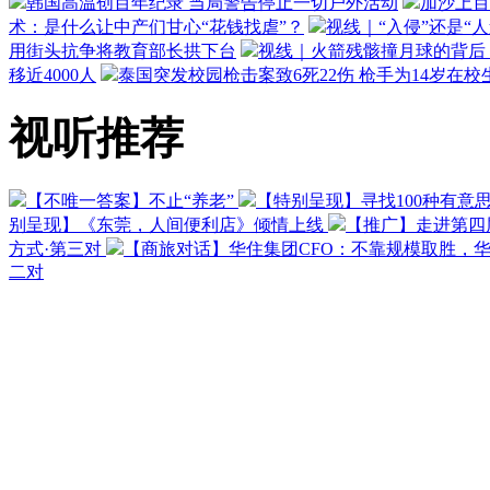
韩国高温创百年纪录 当局警告停止一切户外活动
加沙上百
术：是什么让中产们甘心“花钱找虐”？
视线｜“入侵”还是“
用街头抗争将教育部长拱下台
视线｜火箭残骸撞月球的背后：
移近4000人
泰国突发校园枪击案致6死22伤 枪手为14岁在校
视听推荐
【不唯一答案】不止“养老”
【特别呈现】寻找100种有意
别呈现】《东莞，人间便利店》倾情上线
【推广】走进第四
方式·第三对
【商旅对话】华住集团CFO：不靠规模取胜，
二对