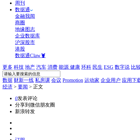
周刊
数据通
金融我闻
商圈
地缘图志
企业数据库
沪深股市
港股
数据通Claw🦞
更多
科技
地产
汽车
消费
能源
健康
环科
民生
ESG
数字说
比
数据
财新一线
私房课
会议
Promotion
运动家
企业用户
应用下
经济
>
要闻
>
正文
0
发表评论
分享到微信朋友圈
新浪转发
订阅