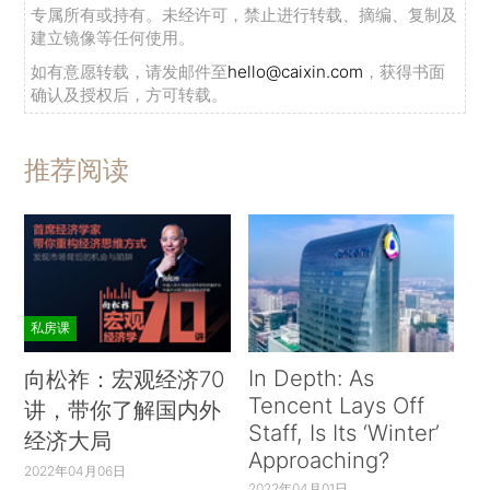
专属所有或持有。未经许可，禁止进行转载、摘编、复制及
建立镜像等任何使用。
如有意愿转载，请发邮件至
hello@caixin.com
，获得书面
确认及授权后，方可转载。
推荐阅读
私房课
In Depth: As
向松祚：宏观经济70
Tencent Lays Off
讲，带你了解国内外
Staff, Is Its ‘Winter’
经济大局
Approaching?
2022年04月06日
2022年04月01日