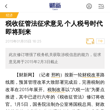
经济
税收征管法征求意见 个人税号时代
即将到来
2015年01月05日 16:25
T中
此次修订增强了税务机关获取涉税信息的能力，征求
意见将于2015年2月3日截止
【财新网】（记者
邢昀
）
按新一轮
财税改革
路
线图，预算管理改革大致部署完成后，完善税制的
改革在2015年展开。
税制改革
以“六税一法”为要点
推进，其中已进行六年的《税收征管法》修订将收
官。1月5日，国务院法制办公室将国税总局、财政