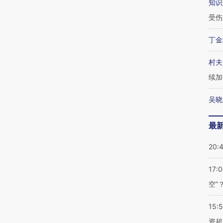
知识
受伤
丁金
村夫
续加
吴晓
最
20:
17:
空”
15:
资超