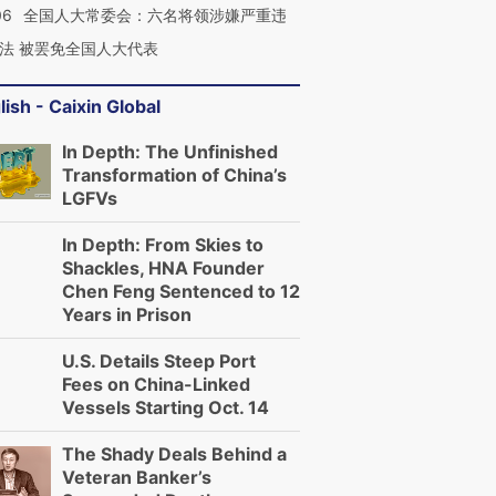
06
全国人大常委会：六名将领涉嫌严重违
法 被罢免全国人大代表
lish - Caixin Global
In Depth: The Unfinished
Transformation of China’s
LGFVs
In Depth: From Skies to
Shackles, HNA Founder
Chen Feng Sentenced to 12
Years in Prison
U.S. Details Steep Port
Fees on China-Linked
Vessels Starting Oct. 14
The Shady Deals Behind a
Veteran Banker’s