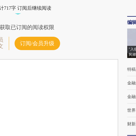
计717字 订阅后继续阅读
编
获取已订阅的阅读权限
员
订阅/会员升级
文
“入
民潮
特稿
金融
金融
世界
财新