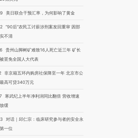
09
美日联合干预汇率，为何影响了黄金
32
“90后”农民工讨薪涉刑案发回重审 因部
实不清
36
贵州山脚树矿难致16人死亡近三年 矿长
被罢免全国人大代表
2
非京籍五环内购房社保降至一年 北京市公
最高可贷340万元
7
寒武纪上半年净利润同比翻倍 营收增速
放缓
53
对话｜邱仁宗：临床研究参与者的安全永
第一位