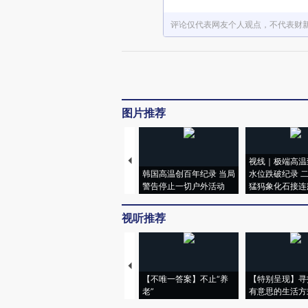
评论仅代表网友个人观点，不代表财
图片推荐
视线｜极端高温
韩国高温创百年纪录 当局
水位跌破纪录 
警告停止一切户外活动
猛犸象化石接连
视听推荐
【不唯一答案】不止“养
【特别呈现】寻
老”
有意思的生活方