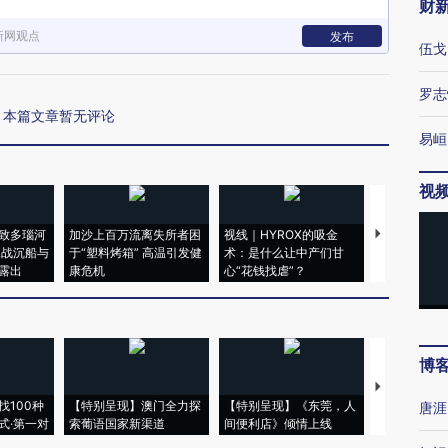
财
新网观点
发布
伍戈
罗志
本篇文章暂无评论
易峘
视
致多瑙河
加沙上百万流离失所者困
视线｜HYROX的吸金
马航飞行员
二战沉船与
于“塑料烤箱” 高温引发健
术：是什么让中产们甘
粒摇头丸 尿
露出
康危机
心“花钱找虐”？
毒品
博
【推广】走
找100种
【特别呈现】澳门全力探
【特别呈现】《东莞，人
会，让数智科
唐涯
式·第一对
索葡语国家新渠道
间便利店》倾情上线
业