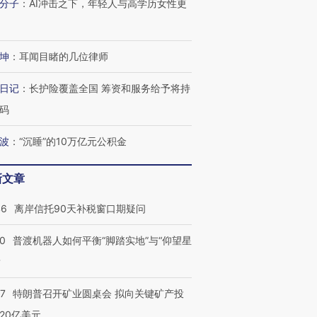
分子
：
AI冲击之下，年轻人与高学历女性更
坤
：
耳闻目睹的几位律师
日记
：
长护险覆盖全国 筹资和服务给予将持
码
波
：
“沉睡”的10万亿元公积金
新文章
46
离岸信托90天补税窗口期疑问
00
普渡机器人如何平衡“脚踏实地”与“仰望星
？
57
特朗普召开矿业圆桌会 拟向关键矿产投
20亿美元