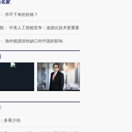
新名家
：
停不下来的价格？
恒
：
中美人工智能竞争：道路比技术更重要
：
海外能源供给缺口对中国的影响
频
跨国走私7万
视线｜被称为“蟑螂”的印
视线｜“入侵”还是“人道危
检体内含3种
度Z世代 用街头抗争将教
机”？难民潮撕裂西班牙
秘鲁纳斯
育部长拱下台
飞地休达
13人遇难
客
进第四届链博
【商旅对话】华住集团
技“链”接产
【特别呈现】寻找100种
CFO：不靠规模取胜，华
【特别呈
：
多看少动
有意思的生活方式·第三对
住三大增长引擎是什么？
有意思的