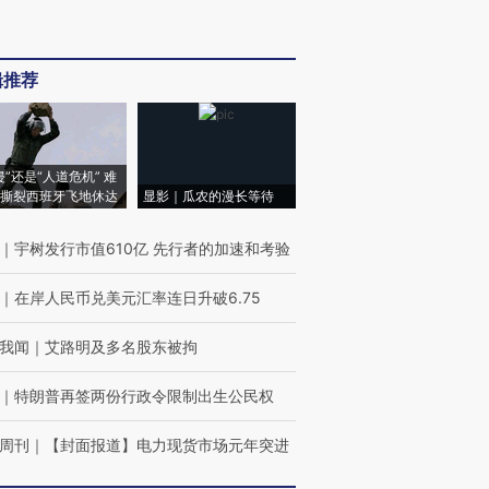
辑推荐
侵”还是“人道危机” 难
撕裂西班牙飞地休达
显影｜瓜农的漫长等待
｜
宇树发行市值610亿 先行者的加速和考验
｜
在岸人民币兑美元汇率连日升破6.75
我闻
｜
艾路明及多名股东被拘
｜
特朗普再签两份行政令限制出生公民权
周刊
｜
【封面报道】电力现货市场元年突进