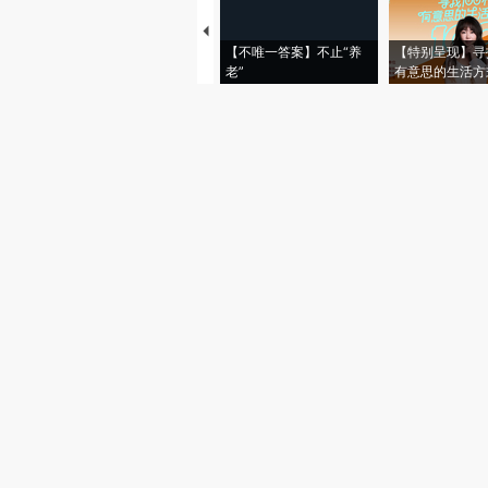
【不唯一答案】不止“养
【特别呈现】寻
老”
有意思的生活方