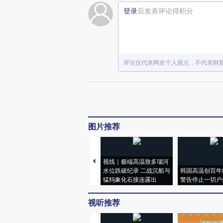
登录
后发表评论得积分
评论仅代表网友个人观点，不代表财
图片推荐
视线｜极端高温致多瑙河
水位跌破纪录 二战沉船与
韩国高温创百年
猛犸象化石接连露出
警告停止一切户
视听推荐