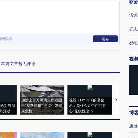
财
伍戈
罗志
新网观点
发布
易峘
视
本篇文章暂无评论
加沙上百万流离失所者困
视线｜HYROX的吸金
马航飞行员
纪录 当局
于“塑料烤箱” 高温引发健
术：是什么让中产们甘
粒摇头丸 尿
外活动
康危机
心“花钱找虐”？
毒品
博
唐涯