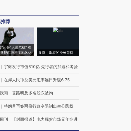
辑推荐
侵”还是“人道危机” 难
撕裂西班牙飞地休达
显影｜瓜农的漫长等待
｜
宇树发行市值610亿 先行者的加速和考验
｜
在岸人民币兑美元汇率连日升破6.75
我闻
｜
艾路明及多名股东被拘
｜
特朗普再签两份行政令限制出生公民权
周刊
｜
【封面报道】电力现货市场元年突进