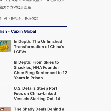
被海外竞对拉开差距
1
AI不是镜子，是蒸馏器
lish - Caixin Global
In Depth: The Unfinished
Transformation of China’s
LGFVs
In Depth: From Skies to
Shackles, HNA Founder
Chen Feng Sentenced to 12
Years in Prison
U.S. Details Steep Port
Fees on China-Linked
Vessels Starting Oct. 14
The Shady Deals Behind a