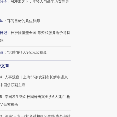
分子
：
AI冲击之下，年轻人与高学历女性更
进第四届链博
【商旅对话】华住集团
技“链”接产
【特别呈现】寻找100种
CFO：不靠规模取胜，华
【特别呈
有意思的生活方式·第三对
住三大增长引擎是什么？
有意思的
坤
：
耳闻目睹的几位律师
日记
：
长护险覆盖全国 筹资和服务给予将持
码
波
：
“沉睡”的10万亿元公积金
新文章
24
人事观察｜上海55岁女副市长解冬进京
中国侨联副主席
45
泰国发生致命校园枪击案至少6人死亡 枪
父母亦被杀
40
河南“三支一扶”考试规模化作弊 内外勾结