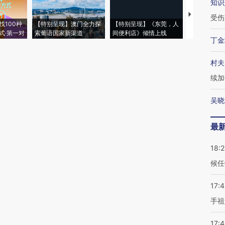
知识
【推广】走
受伤
找100种
【特别呈现】澳门全力探
【特别呈现】《东莞，人
会，让数智科
式·第一对
索葡语国家新渠道
间便利店》倾情上线
业
丁金
村夫
续加
吴晓
最
18:
候任
17:
手祖
17: