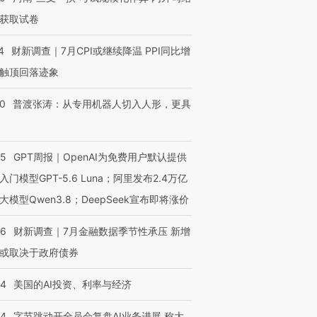
获取试卷
4
财新调查｜7月CPI或继续降温 PPI同比增
触顶回落迹象
00
普渡张涛：从专用机器人切入人形，更具
55
GPT周报｜OpenAI为免费用户默认提供
入门模型GPT-5.6 Luna；阿里发布2.4万亿
大模型Qwen3.8；DeepSeek宣布即将涨价
46
财新调查｜7月金融数据季节性承压 新增
或取决于政府债券
44
美国的AI投资、利率与经济
44
字节跳动开全员会复盘AI业务进展 称大