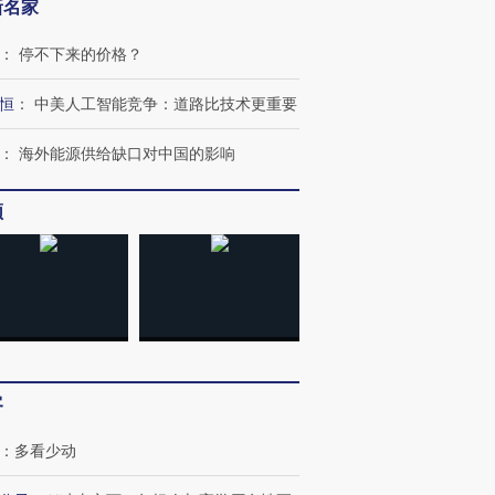
新名家
：
停不下来的价格？
恒
：
中美人工智能竞争：道路比技术更重要
：
海外能源供给缺口对中国的影响
频
跨国走私7万
视线｜被称为“蟑螂”的印
视线｜“入侵”还是“人道危
检体内含3种
度Z世代 用街头抗争将教
机”？难民潮撕裂西班牙
秘鲁纳斯
育部长拱下台
飞地休达
13人遇难
客
：
多看少动