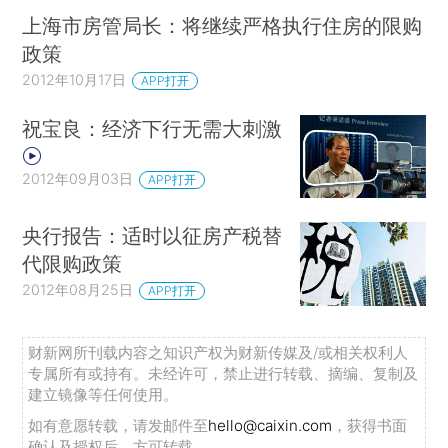
上海市房管局长：将继续严格执行住房的限购
政策
2012年10月17日
APP打开
祝宝良：经济下行无需大刺激
2012年09月03日
APP打开
央行报告：适时以征房产税替
代限购政策
2012年08月25日
APP打开
财新网所刊载内容之知识产权为财新传媒及/或相关权利人
专属所有或持有。未经许可，禁止进行转载、摘编、复制及
建立镜像等任何使用。
如有意愿转载，请发邮件至
hello@caixin.com
，获得书面
确认及授权后，方可转载。