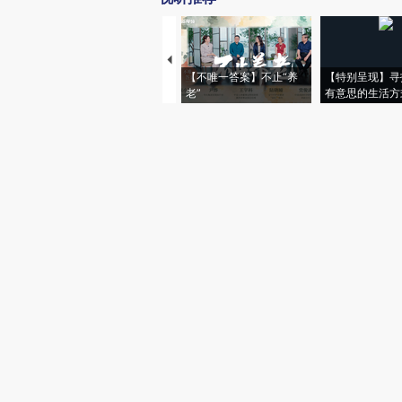
【不唯一答案】不止“养
【特别呈现】寻
老”
有意思的生活方