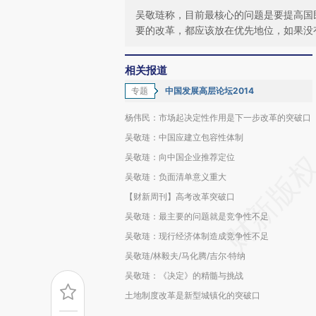
吴敬琏称，目前最核心的问题是要提高国
要的改革，都应该放在优先地位，如果没
相关报道
专题
中国发展高层论坛2014
杨伟民：市场起决定性作用是下一步改革的突破口
吴敬琏：中国应建立包容性体制
吴敬琏：向中国企业推荐定位
吴敬琏：负面清单意义重大
【财新周刊】高考改革突破口
吴敬琏：最主要的问题就是竞争性不足
吴敬琏：现行经济体制造成竞争性不足
吴敬琏/林毅夫/马化腾/吉尔·特纳
吴敬琏：《决定》的精髓与挑战
土地制度改革是新型城镇化的突破口