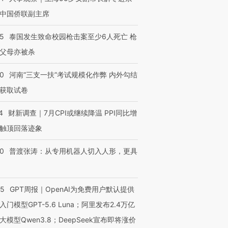
中国侨联副主席
45
泰国发生致命校园枪击案至少6人死亡 枪
父母亦被杀
40
河南“三支一扶”考试规模化作弊 内外勾结
获取试卷
4
财新调查｜7月CPI或继续降温 PPI同比增
触顶回落迹象
00
普渡张涛：从专用机器人切入人形，更具
55
GPT周报｜OpenAI为免费用户默认提供
入门模型GPT-5.6 Luna；阿里发布2.4万亿
大模型Qwen3.8；DeepSeek宣布即将涨价