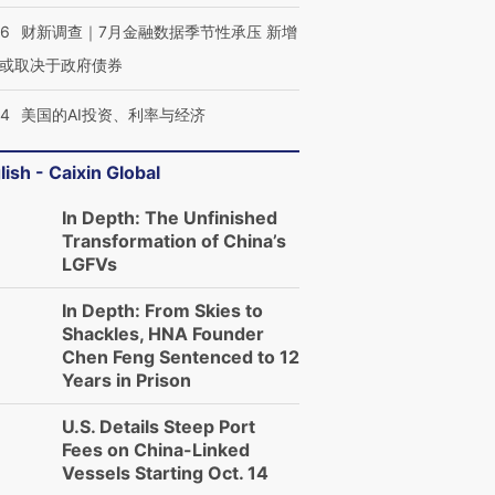
46
财新调查｜7月金融数据季节性承压 新增
或取决于政府债券
44
美国的AI投资、利率与经济
lish - Caixin Global
In Depth: The Unfinished
Transformation of China’s
LGFVs
In Depth: From Skies to
Shackles, HNA Founder
Chen Feng Sentenced to 12
Years in Prison
U.S. Details Steep Port
Fees on China-Linked
Vessels Starting Oct. 14