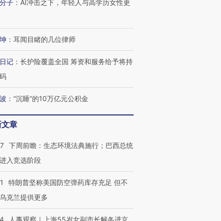
分子
：
AI冲击之下，年轻人与高学历女性更
进第四届链博
【商旅对话】华住集团
坤
：
耳闻目睹的几位律师
技“链”接产
【特别呈现】寻找100种
CFO：不靠规模取胜，华
【特别呈
有意思的生活方式·第三对
住三大增长引擎是什么？
有意思的
日记
：
长护险覆盖全国 筹资和服务给予将持
码
波
：
“沉睡”的10万亿元公积金
新文章
07
下周前瞻：生态环境法典施行；巴西总统
进入竞选阶段
1
特朗普坚称美国防空弹药库存充足 但不
乌克兰提供更多
24
人事观察｜上海55岁女副市长解冬进京