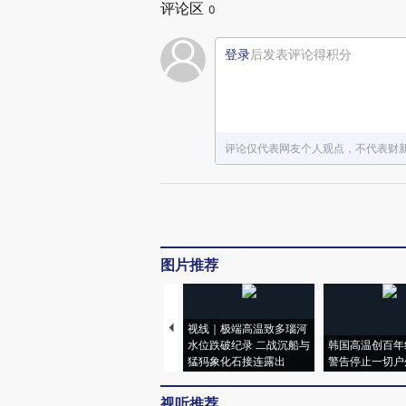
评论区
0
登录
后发表评论得积分
评论仅代表网友个人观点，不代表财
图片推荐
视线｜极端高温致多瑙河
水位跌破纪录 二战沉船与
韩国高温创百年
猛犸象化石接连露出
警告停止一切户
视听推荐