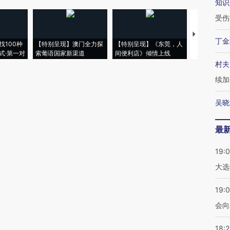
知识
受伤
【推广】走
丁金
找100种
【特别呈现】澳门全力探
【特别呈现】《东莞，人
会，让数智科
式·第一对
索葡语国家新渠道
间便利店》倾情上线
业
村夫
续加
吴晓
最
19:
大选
19:0
会向
18: