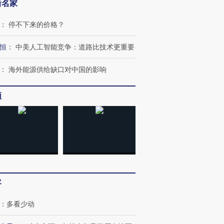
新名家
：
停不下来的价格？
恒
：
中美人工智能竞争：道路比技术更重要
：
海外能源供给缺口对中国的影响
频
跨国走私7万
客
视线｜被称为“蟑螂”的印
视线｜“入侵”还是“人道危
检体内含3种
度Z世代 用街头抗争将教
机”？难民潮撕裂西班牙
秘鲁纳斯
育部长拱下台
飞地休达
13人遇难
：
多看少动