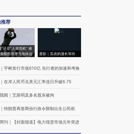
辑推荐
侵”还是“人道危机” 难
撕裂西班牙飞地休达
显影｜瓜农的漫长等待
｜
宇树发行市值610亿 先行者的加速和考验
｜
在岸人民币兑美元汇率连日升破6.75
我闻
｜
艾路明及多名股东被拘
｜
特朗普再签两份行政令限制出生公民权
周刊
｜
【封面报道】电力现货市场元年突进