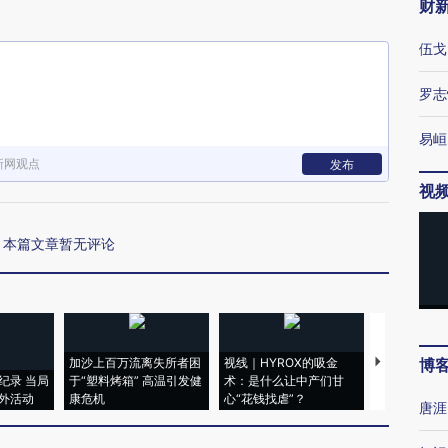
财
伍戈
罗志
易峘
新网观点
发布
视
本篇文章暂无评论
加沙上百万流离失所者困
视线｜HYROX的吸金
马航飞行员
博
纪录 当局
于“塑料烤箱” 高温引发健
术：是什么让中产们甘
粒摇头丸 尿
外活动
康危机
心“花钱找虐”？
毒品
唐涯