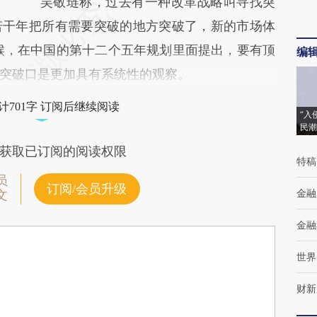
吴敬琏称，过去有一种改革战略叫寻找突
若干年把所有需要突破的地方突破了，新的市场体
时候，在中国的第十二个五年规划里面提出，要有顶
编
突破口是更加具有系统性的观察。
计701字 订阅后继续阅读
“入
民潮
获取已订阅的阅读权限
特稿
员
订阅/会员升级
金融
文
金融
世界
财新