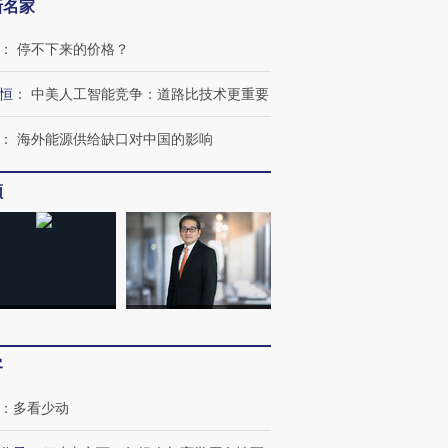
新名家
：
停不下来的价格？
恒
：
中美人工智能竞争：道路比技术更重要
：
海外能源供给缺口对中国的影响
频
OX的吸金
马航飞行员跨国走私7万
视线｜被称为“蟑螂”的印
让中产们甘
粒摇头丸 尿检体内含3种
度Z世代 用街头抗争将教
秘鲁纳斯
客
”？
毒品
育部长拱下台
13人遇难
：
多看少动