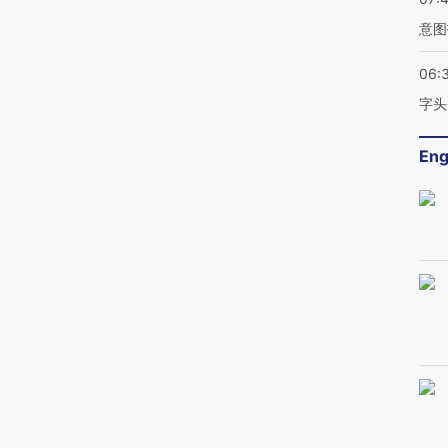
意图
06:
字头
Eng