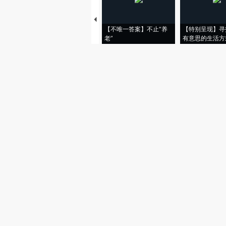
【不唯一答案】不止“养
【特别呈现】寻
老”
有意思的生活方