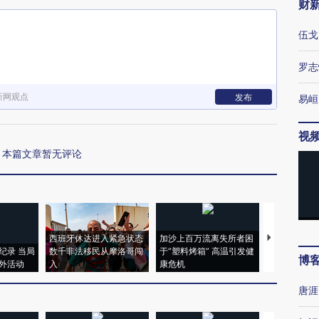
财
伍戈
罗志
新网观点
发布
易峘
视
本篇文章暂无评论
西班牙休达进入紧急状态
加沙上百万流离失所者困
视线｜HYR
纪录 当局
数千非法移民从摩洛哥闯
于“塑料烤箱” 高温引发健
术：是什么
博
外活动
入
康危机
心“花钱找虐
唐涯