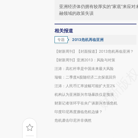
亚洲经济体仍拥有较厚实的“家底”来应
融领域的政策失误
相关报道
专题
2013危机再临亚洲
【财新周刊】【封面报道】2013危机再临亚洲？
【财新周刊】亚洲2013：风险与对策
汪涛：高杠杆率是中国未来最大风险
瑞银：二季度A股随经济二次探底回升
汪涛：人民币汇率波幅可能扩大至2%
机构认为亚洲新兴市场暴跌仅是预演
财新记者张环宇在央广谈新兴市场危机
印度印尼再度濒临危机边缘？
危机袭击印尼并非偶然