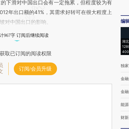
求的下滑对中国出口会有一定拖累，但程度较为有
012年出口额的41%，其需求好转可在很大程度上
编
坡对中国出口的影响。
计967字 订阅后继续阅读
湖北
12
40
获取已订阅的阅读权限
员
独家
订阅/会员升级
文
金融
金融
能源
财新