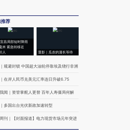
辑推荐
宜昌局部短时降雨
8毫米 紧急转移近
00人
显影｜瓜农的漫长等待
｜
规避封锁 中国超大油轮停靠埃及绕行非洲
｜
在岸人民币兑美元汇率连日升破6.75
我闻
｜
资管掌舵人更替 百年人寿僵局何解
｜
多国出台光伏新政加速转型
周刊
｜
【封面报道】电力现货市场元年突进