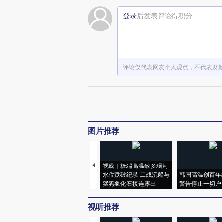
登录
后发表评论得积分
评论仅代表网友个人观点，不代表财
图片推荐
视线｜极端高温致多瑙河
水位跌破纪录 二战沉船与
韩国高温创百年
猛犸象化石接连露出
警告停止一切户
视听推荐