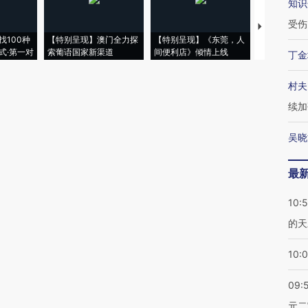
知识
受伤
【推广】走
找100种
【特别呈现】澳门全力探
【特别呈现】《东莞，人
会，让数智科
式·第一对
索葡语国家新渠道
间便利店》倾情上线
业
丁金
村夫
续加
吴晓
最
10:
的天
10:
09:
元二