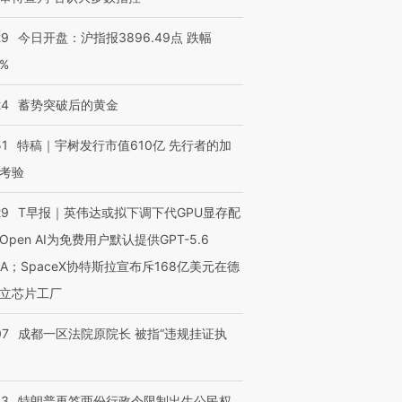
29
今日开盘：沪指报3896.49点 跌幅
0%
24
蓄势突破后的黄金
51
特稿｜宇树发行市值610亿 先行者的加
考验
29
T早报｜英伟达或拟下调下代GPU显存配
Open AI为免费用户默认提供GPT-5.6
NA；SpaceX协特斯拉宣布斥168亿美元在德
立芯片工厂
07
成都一区法院原院长 被指“违规挂证执
43
特朗普再签两份行政令限制出生公民权