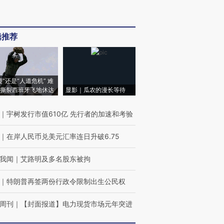
辑推荐
侵”还是“人道危机” 难
撕裂西班牙飞地休达
显影｜瓜农的漫长等待
｜
宇树发行市值610亿 先行者的加速和考验
｜
在岸人民币兑美元汇率连日升破6.75
我闻
｜
艾路明及多名股东被拘
｜
特朗普再签两份行政令限制出生公民权
周刊
｜
【封面报道】电力现货市场元年突进