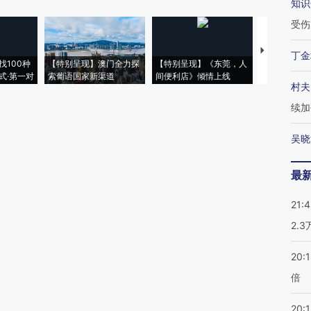
知识
受伤
【推广】走
丁金
找100种
【特别呈现】澳门全力探
【特别呈现】《东莞，人
会，让数智科
式·第一对
索葡语国家新渠道
间便利店》倾情上线
业
村夫
续加
吴晓
最
21:
2.
20:
倍
20:1