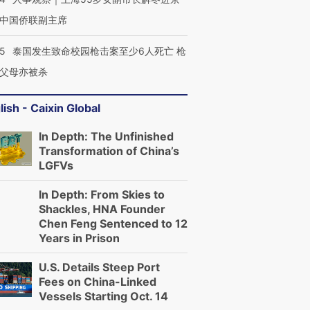
中国侨联副主席
45
泰国发生致命校园枪击案至少6人死亡 枪
父母亦被杀
lish - Caixin Global
In Depth: The Unfinished
Transformation of China’s
LGFVs
In Depth: From Skies to
Shackles, HNA Founder
Chen Feng Sentenced to 12
Years in Prison
U.S. Details Steep Port
Fees on China-Linked
Vessels Starting Oct. 14