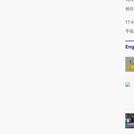
候任
17:
手祖
Eng