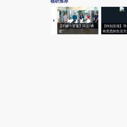
视听推荐
【不唯一答案】不止“养
【特别呈现】寻
老”
有意思的生活方