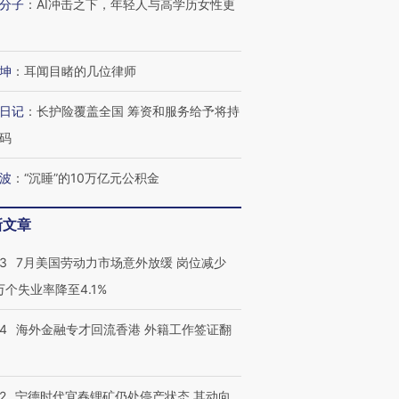
分子
：
AI冲击之下，年轻人与高学历女性更
进第四届链博
【商旅对话】华住集团
坤
：
耳闻目睹的几位律师
技“链”接产
【特别呈现】寻找100种
CFO：不靠规模取胜，华
【特别呈
有意思的生活方式·第三对
住三大增长引擎是什么？
有意思的
日记
：
长护险覆盖全国 筹资和服务给予将持
码
波
：
“沉睡”的10万亿元公积金
新文章
43
7月美国劳动力市场意外放缓 岗位减少
3万个失业率降至4.1%
14
海外金融专才回流香港 外籍工作签证翻
2
宁德时代宜春锂矿仍处停产状态 其动向