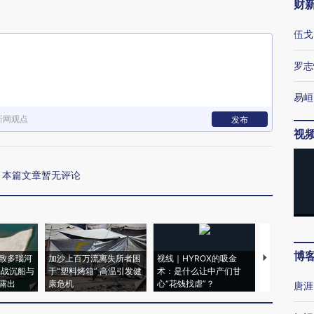
财
伍戈
罗志
易峘
新网观点
发布
视
本篇文章暂无评论
博
致多瑙河
加沙上百万流离失所者困
视线｜HYROX的吸金
马航飞行员
二战沉船与
于“塑料烤箱” 高温引发健
术：是什么让中产们甘
粒摇头丸 尿
露出
康危机
心“花钱找虐”？
毒品
唐涯