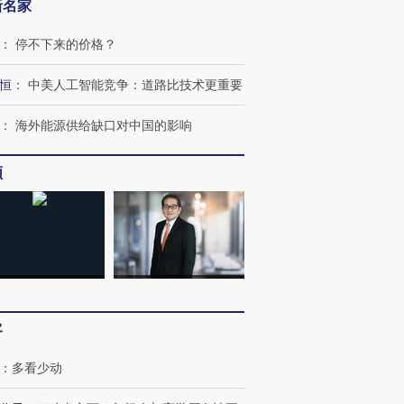
新名家
：
停不下来的价格？
恒
：
中美人工智能竞争：道路比技术更重要
：
海外能源供给缺口对中国的影响
频
客
跨国走私7万
视线｜被称为“蟑螂”的印
视线｜“入侵”还是“人道危
检体内含3种
度Z世代 用街头抗争将教
机”？难民潮撕裂西班牙
秘鲁纳斯
育部长拱下台
飞地休达
13人遇难
：
多看少动