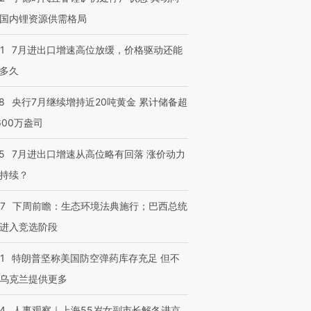
国内锂资源供需格局
1
7月进出口增速高位放缓，价格驱动还能
多久
8
央行7月继续增持近20吨黄金 累计储备超
600万盎司
5
7月进出口增速从高位略有回落 涨价动力
持续？
07
下周前瞻：生态环境法典施行；巴西总统
进入竞选阶段
1
特朗普坚称美国防空弹药库存充足 但不
乌克兰提供更多
24
人事观察｜上海55岁女副市长解冬进京