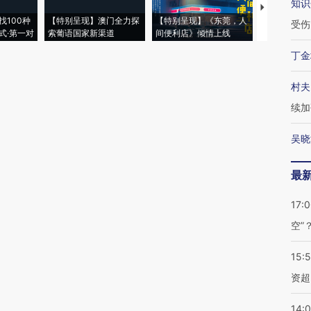
知识
【推广】走
找100种
【特别呈现】澳门全力探
【特别呈现】《东莞，人
会，让数智科
受伤
式·第一对
索葡语国家新渠道
间便利店》倾情上线
业
丁金
村夫
续加
吴晓
最
17:
空”
15:
资超
14: