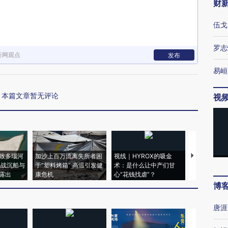
财
伍戈
罗志
新网观点
发布
易峘
本篇文章暂无评论
视
致多瑙河
加沙上百万流离失所者困
视线｜HYROX的吸金
马航飞行员
二战沉船与
于“塑料烤箱” 高温引发健
术：是什么让中产们甘
粒摇头丸 尿
露出
康危机
心“花钱找虐”？
毒品
博
唐涯