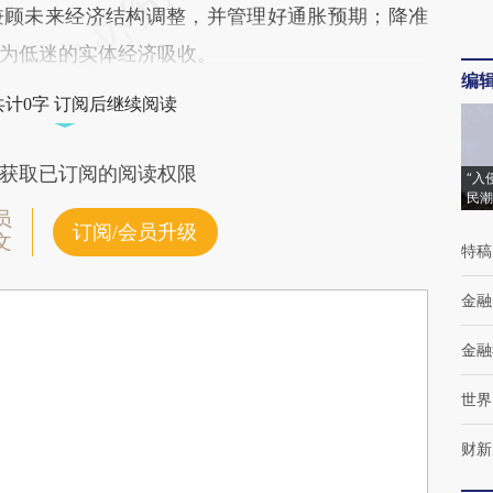
兼顾未来经济结构调整，并管理好通胀预期；降准
为低迷的实体经济吸收。
编
共计0字 订阅后继续阅读
获取已订阅的阅读权限
“入
民潮
员
订阅/会员升级
文
特稿
金融
金融
世界
财新