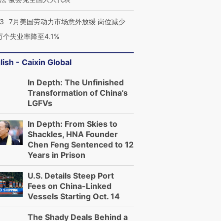
43
7月美国劳动力市场意外放缓 岗位减少
3万个失业率降至4.1%
lish - Caixin Global
In Depth: The Unfinished
Transformation of China’s
LGFVs
In Depth: From Skies to
Shackles, HNA Founder
Chen Feng Sentenced to 12
Years in Prison
U.S. Details Steep Port
Fees on China-Linked
Vessels Starting Oct. 14
The Shady Deals Behind a