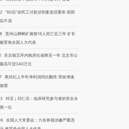
32
“90后”农民工讨薪涉刑案发回重审 因部
实不清
36
贵州山脚树矿难致16人死亡近三年 矿长
被罢免全国人大代表
2
非京籍五环内购房社保降至一年 北京市公
最高可贷340万元
7
寒武纪上半年净利润同比翻倍 营收增速
放缓
53
对话｜邱仁宗：临床研究参与者的安全永
第一位
06
全国人大常委会：六名将领涉嫌严重违
法 被罢免全国人大代表