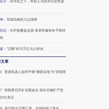
分子
：
AI冲击之下，年轻人与高学历女性更
进第四届链博
【商旅对话】华住集团
技“链”接产
【特别呈现】寻找100种
CFO：不靠规模取胜，华
【特别呈
有意思的生活方式·第三对
住三大增长引擎是什么？
有意思的
坤
：
耳闻目睹的几位律师
日记
：
长护险覆盖全国 筹资和服务给予将持
码
波
：
“沉睡”的10万亿元公积金
新文章
00
普渡机器人如何平衡“脚踏实地”与“仰望星
？
57
特朗普召开矿业圆桌会 拟向关键矿产投
20亿美元
09
美日联合干预汇率，为何影响了黄金