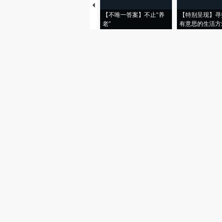
【不唯一答案】不止“养
【特别呈现】寻
老”
有意思的生活方