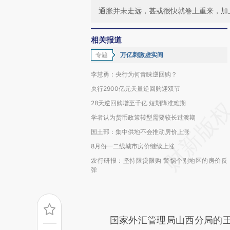
通胀并未走远，甚或很快就卷土重来，加
相关报道
专题
万亿刺激虚实间
李慧勇：央行为何青睐逆回购？
央行2900亿元天量逆回购迎双节
28天逆回购增至千亿 短期降准难期
学者认为货币政策转型需要较长过渡期
国土部：集中供地不会推动房价上涨
8月份一二线城市房价继续上涨
农行研报：坚持限贷限购 警惕个别地区的房价反
弹
国家外汇管理局山西分局的王