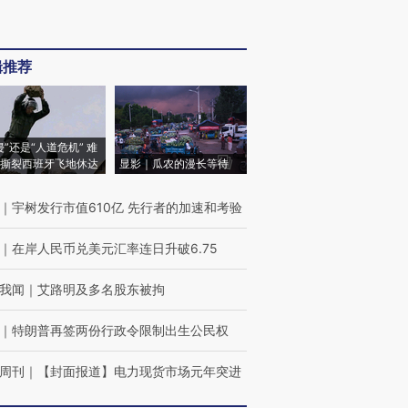
辑推荐
侵”还是“人道危机” 难
撕裂西班牙飞地休达
显影｜瓜农的漫长等待
｜
宇树发行市值610亿 先行者的加速和考验
｜
在岸人民币兑美元汇率连日升破6.75
我闻
｜
艾路明及多名股东被拘
｜
特朗普再签两份行政令限制出生公民权
周刊
｜
【封面报道】电力现货市场元年突进