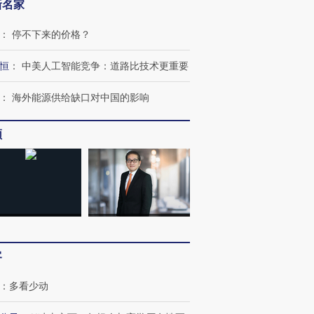
新名家
：
停不下来的价格？
恒
：
中美人工智能竞争：道路比技术更重要
：
海外能源供给缺口对中国的影响
频
跨国走私7万
视线｜被称为“蟑螂”的印
视线｜“入侵”还是“人道危
检体内含3种
度Z世代 用街头抗争将教
机”？难民潮撕裂西班牙
秘鲁纳斯
育部长拱下台
飞地休达
13人遇难
客
：
多看少动