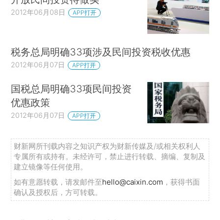
2012年06月08日
APP打开
税务总局明确33项涉及民间投资税收优惠
2012年06月07日
APP打开
国税总局明确33项民间投资
优惠政策
2012年06月07日
APP打开
财新网所刊载内容之知识产权为财新传媒及/或相关权利人
专属所有或持有。未经许可，禁止进行转载、摘编、复制及
建立镜像等任何使用。
如有意愿转载，请发邮件至
hello@caixin.com
，获得书面
确认及授权后，方可转载。