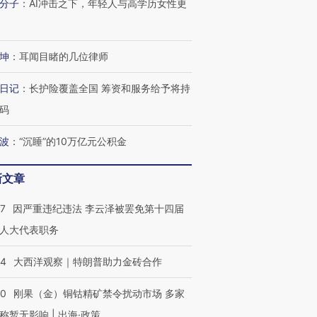
分子
：
AI冲击之下，年轻人与高学历女性更
坤
：
耳闻目睹的几位律师
日记
：
长护险覆盖全国 筹资和服务给予将持
码
波
：
“沉睡”的10万亿元公积金
新文章
07
因严重违纪违法 李云泽被罢免第十四届
人大代表职务
44
大西洋观察｜特朗普助力金砖合作
40
刚果（金）铜钴精矿禁令扰动市场 多家
称暂无影响 | 出海·政策