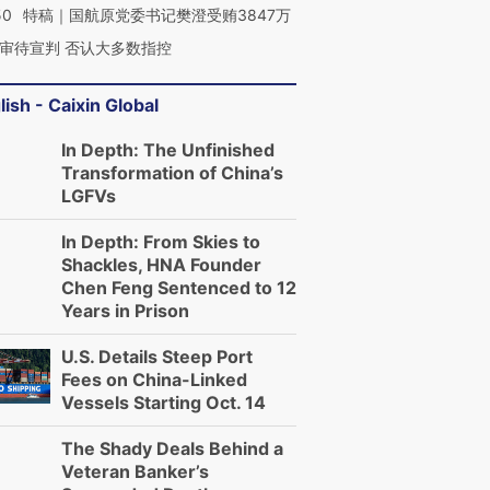
50
特稿｜国航原党委书记樊澄受贿3847万
审待宣判 否认大多数指控
lish - Caixin Global
In Depth: The Unfinished
Transformation of China’s
LGFVs
In Depth: From Skies to
Shackles, HNA Founder
Chen Feng Sentenced to 12
Years in Prison
U.S. Details Steep Port
Fees on China-Linked
Vessels Starting Oct. 14
The Shady Deals Behind a
Veteran Banker’s