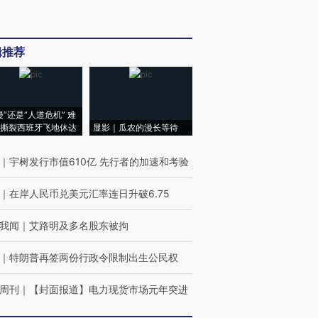
辑推荐
侵”还是“人道危机” 难
撕裂西班牙飞地休达
显影｜瓜农的漫长等待
｜
宇树发行市值610亿 先行者的加速和考验
｜
在岸人民币兑美元汇率连日升破6.75
我闻
｜
艾路明及多名股东被拘
｜
特朗普再签两份行政令限制出生公民权
周刊
｜
【封面报道】电力现货市场元年突进