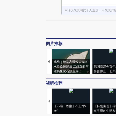
评论仅代表网友个人观点，不代表财
图片推荐
视线｜极端高温致多瑙河
水位跌破纪录 二战沉船与
韩国高温创百年
猛犸象化石接连露出
警告停止一切户
视听推荐
【不唯一答案】不止“养
【特别呈现】寻
老”
有意思的生活方