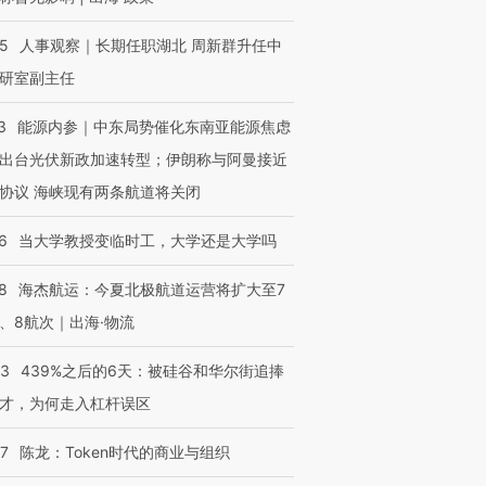
25
人事观察｜长期任职湖北 周新群升任中
研室副主任
3
能源内参｜中东局势催化东南亚能源焦虑
出台光伏新政加速转型；伊朗称与阿曼接近
协议 海峡现有两条航道将关闭
6
当大学教授变临时工，大学还是大学吗
8
海杰航运：今夏北极航道运营将扩大至7
、8航次｜出海·物流
53
439%之后的6天：被硅谷和华尔街追捧
才，为何走入杠杆误区
07
陈龙：Token时代的商业与组织