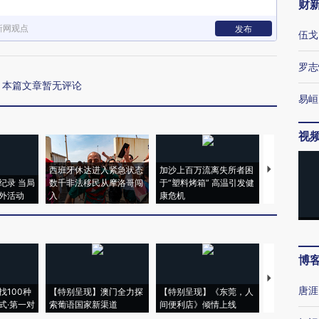
财
新网观点
发布
伍戈
罗志
本篇文章暂无评论
易峘
视
西班牙休达进入紧急状态
加沙上百万流离失所者困
视线｜HYR
纪录 当局
数千非法移民从摩洛哥闯
于“塑料烤箱” 高温引发健
术：是什么
外活动
入
康危机
心“花钱找虐
博
【推广】走
唐涯
找100种
【特别呈现】澳门全力探
【特别呈现】《东莞，人
会，让数智科
式·第一对
索葡语国家新渠道
间便利店》倾情上线
业