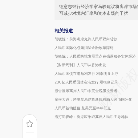
德意志银行经济学家马骏建议将离岸市场
可减少对境内汇率和资本市场的干扰
相关报道
胡晓炼：前海考虑允许人民币双向贷款
人民币国际化必须消除金融改革障碍
胡晓炼：人民币跨境发展重点在强调服务实体经济
【财新周刊】人民币从香港出发
人民币国债在港顺利发行 利率明显上浮
230亿人民币国债在港发行 规模创记录
报告显示离岸人民币未完全说服投资者
摩根大通：跨境贸易结算新规有助人民币国际化
人民币被动贬值 兑美元至半年低点
渣打郑俊峰：香港应争取离岸人民币主导地位