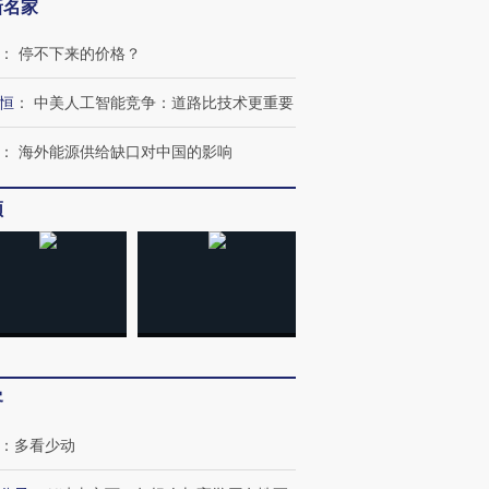
新名家
：
停不下来的价格？
恒
：
中美人工智能竞争：道路比技术更重要
：
海外能源供给缺口对中国的影响
频
OX的吸金
马航飞行员跨国走私7万
视线｜被称为“蟑螂”的印
让中产们甘
粒摇头丸 尿检体内含3种
度Z世代 用街头抗争将教
秘鲁纳斯
”？
毒品
育部长拱下台
13人遇难
客
进第四届链博
【商旅对话】华住集团
：
多看少动
技“链”接产
【特别呈现】寻找100种
CFO：不靠规模取胜，华
【特别呈
有意思的生活方式·第三对
住三大增长引擎是什么？
有意思的