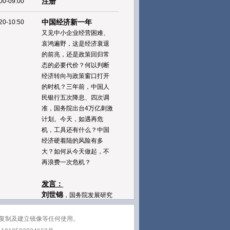
注册
00-09:00
中国经济新一年
20-10:50
又见中小企业经营困难、
哀鸿遍野，这是经济衰退
的前兆，还是政策回归常
态的必要代价？何以判断
经济转向与政策窗口打开
的时机？三年前，中国人
民银行五次降息、四次调
准，国务院出台4万亿刺激
计划。今天，如遇再危
机，工具还有什么？中国
经济硬着陆的风险有多
大？如何从今天做起，不
再浪费一次危机？
发言：
刘世锦
，国务院发展研究
中心副主任
李扬
，中国社会科学院副
复制及建立镜像等任何使用。
院长、学部委员