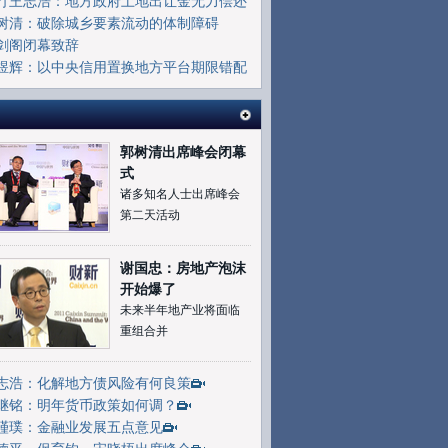
打王志浩：地方政府土地出让金无力偿还
部地方债
树清：破除城乡要素流动的体制障碍
剑阁闭幕致辞
煜辉：以中央信用置换地方平台期限错配
险
郭树清出席峰会闭幕
式
诸多知名人士出席峰会
第二天活动
谢国忠：房地产泡沫
开始爆了
未来半年地产业将面临
重组合并
志浩：化解地方债风险有何良策
继铭：明年货币政策如何调？
瑾璞：金融业发展五点意见