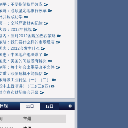
剑平：不要指望换届效应
敬琏：必须坚定地推行改革
外并购成功学
颖一：全球严肃财务纪律
大聂：2012年挑战
格内：应对2012困境的巴西策略
敬琏：我们要什么样的市场经济
国忠：2012会发生什么
国忠：中国地产泡沫爆了
国忠：美国的问题没有解决
剑阁：每十年会出重要改革文件
文重：欧债危机不能低估
敬琏谈工业转型（一）
（二）
毅中主旨演讲(一)
(二)
(三)
(四)
舒立宣布财新峰会开幕
日程
11日
12日
间
主题