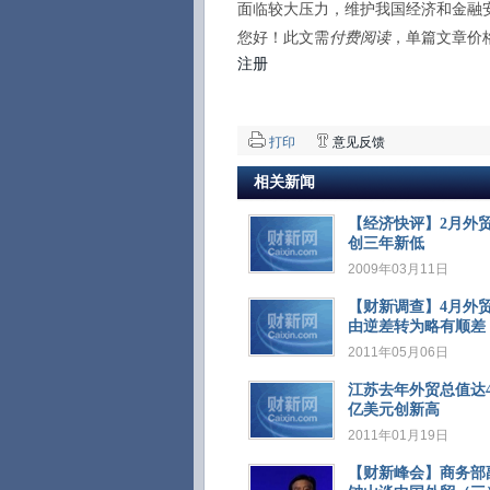
面临较大压力，维护我国经济和金融
您好！此文需
付费阅读
，单篇文章价
注册
打印
意见反馈
相关新闻
【经济快评】2月外
创三年新低
2009年03月11日
【财新调查】4月外
由逆差转为略有顺差
2011年05月06日
江苏去年外贸总值达46
亿美元创新高
2011年01月19日
【财新峰会】商务部