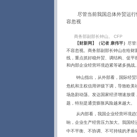
尽管当前我国总体外贸运行情
容忽视
商务部副部长钟山。 CFP
【财新网】（记者 康伟平）
尽管
不容忽视。商务部副部长钟山在给财
线，重点抓好稳外贸、调结构、促平
和内部企业经营环境趋紧等诸多挑战
钟山指出，从外部看，国际经贸环
危机和主权信用评级下调，导致欧美
场急剧动荡。发达国家经济增速放缓
题，特别是通货膨胀风险越来越大。
从内部看，我国企业经营环境趋紧
响，企业生产经营压力加大。我国经
中不平衡、不协调、不可持续的矛盾