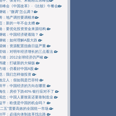
德平、保育钧、宋晓梧出席峰会
新峰会《中国改革》·《比较》午餐会
继铭：“微调”怎么调？
涛：地产调控要调根本
迈：新的一年不会太糟
扬：要优化投资资金来源结构
继铭：中国经济硬着陆？
继铭：如何理解A股大跌
成钢：资源配置扭曲日益严重
世锦：对明年经济增长的三点看法
方雄：2012全球经济仍严峻
伟建：打破新的大锅饭
方雄：仍看好中国A股
恺：我们怎样做投资
地立人：假如我是巴菲特
洪平：中国经济的方向在哪里
梅生：房价下跌40% 银行应对不了
国忠：中国人要致富还要靠制造业
益平：欧债是中国的机会吗？
十二五”需要高效的全国统一市场
剑平：必须向体制改革找出路