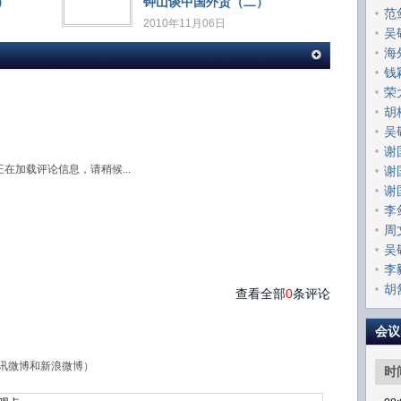
）
钟山谈中国外贸（二）
范
2010年11月06日
吴
海
钱
荣
胡
吴
谢
正在加载评论信息，请稍候...
谢
谢
李
周
吴
李
胡
查看全部
0
条评论
会议
讯微博和新浪微博）
时