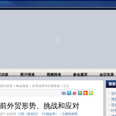
宾访谈
图片报道
视频报道
参会嘉宾
会议实录
最新
中国与世界
>
峰会报道
>
全球治理与中国角色
> 正文
淡
渣
前外贸形势、挑战和应对
范
叶
文来源于
财新网
订阅《新世纪》《中国改革》
|
注册财新网