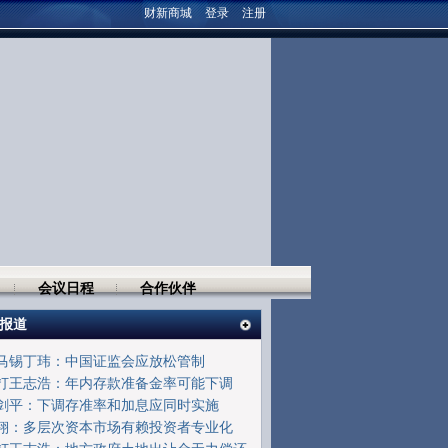
财新商城
登录
注册
会议日程
合作伙伴
报道
马锡丁玮：中国证监会应放松管制
打王志浩：年内存款准备金率可能下调
剑平：下调存准率和加息应同时实施
翔：多层次资本市场有赖投资者专业化