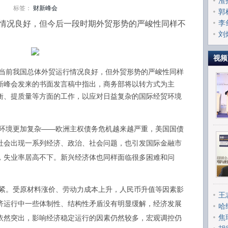
渣
标签：
财新峰会
全
郭
李
况良好，但今后一段时期外贸形势的严峻性同样不
刘
风
视频
当前我国总体外贸运行情况良好，但外贸形势的严峻性同样
新峰会发来的书面发言稿中指出，商务部将以转方式为主
衡、提质量等方面的工作，以应对日益复杂的国际经贸环境
。
境更加复杂——欧洲主权债务危机越来越严重，美国国债
社会出现一系列经济、政治、社会问题，也引发国际金融市
，失业率居高不下。新兴经济体也同样面临很多困难和问
。受原材料涨价、劳动力成本上升，人民币升值等因素影
王
济运行中一些体制性、结构性矛盾没有明显缓解，经济发展
哈
焦
依然突出，影响经济稳定运行的因素仍然较多，宏观调控仍