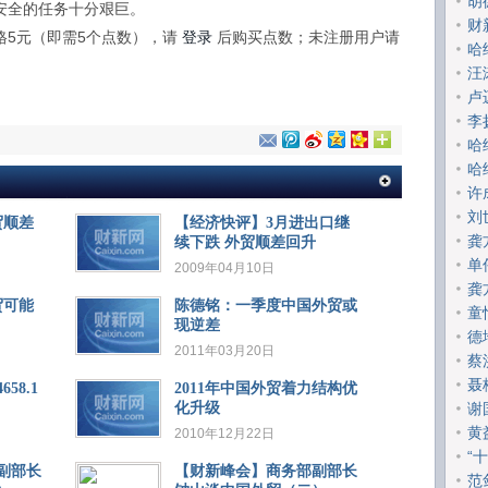
胡
安全的任务十分艰巨。
财
格5元（即需5个点数），请
登录
后购买点数；未注册用户请
哈
汪
卢
李
哈
哈
许
刘
贸顺差
【经济快评】3月进出口继
龚
续下跌 外贸顺差回升
单
2009年04月10日
龚
贸可能
陈德铭：一季度中国外贸或
童
现逆差
德
2011年03月20日
蔡
聂
58.1
2011年中国外贸着力结构优
化升级
谢
黄
2010年12月22日
“
副部长
【财新峰会】商务部副部长
范