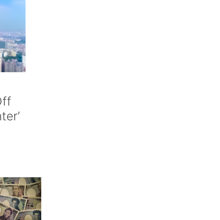
ff
nter’