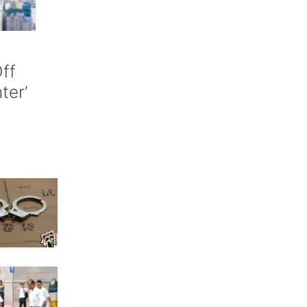
ff
nter’