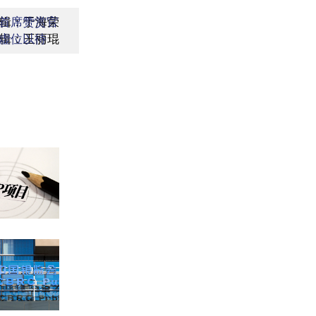
辑：于海荣
首席赞赏官
辑：王丽琨
虚位以待