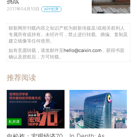
挑战
2017年04月10日
APP打开
财新网所刊载内容之知识产权为财新传媒及/或相关权利人
专属所有或持有。未经许可，禁止进行转载、摘编、复制及
建立镜像等任何使用。
如有意愿转载，请发邮件至
hello@caixin.com
，获得书面
确认及授权后，方可转载。
推荐阅读
私房课
In Depth: As
向松祚：宏观经济70