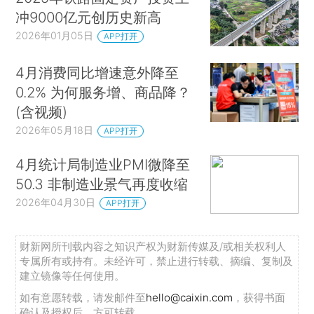
冲9000亿元创历史新高
2026年01月05日
APP打开
4月消费同比增速意外降至
0.2% 为何服务增、商品降？
(含视频)
2026年05月18日
APP打开
4月统计局制造业PMI微降至
50.3 非制造业景气再度收缩
2026年04月30日
APP打开
财新网所刊载内容之知识产权为财新传媒及/或相关权利人
专属所有或持有。未经许可，禁止进行转载、摘编、复制及
建立镜像等任何使用。
如有意愿转载，请发邮件至
hello@caixin.com
，获得书面
确认及授权后，方可转载。