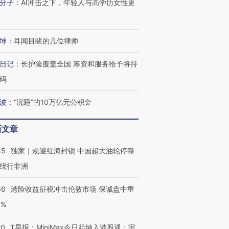
分子
：
AI冲击之下，年轻人与高学历女性更
坤
：
耳闻目睹的几位律师
日记
：
长护险覆盖全国 筹资和服务给予将持
码
波
：
“沉睡”的10万亿元公积金
新文章
45
独家｜规避红海封锁 中国超大油轮停靠
绕行非洲
36
港险收益征税冲击伦敦市场 保诚盘中重
3%
20
T早报：MiniMax今日起纳入港股通；宇