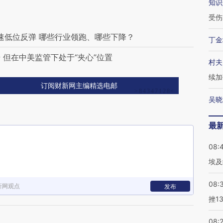
知识
受伤
速低位反弹 哪些行业领跑、哪些下降？
丁金
 但在中美监管下处于“夹心”位置
村夫
续加
订阅财新网主编精选电邮
吴晓
最
08:
埃及
08:
新网观点
发布
挫1
08: