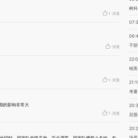
树科
1
·
回复
07:
06:
干部
·
回复
22:
销美
1
·
回复
21:1
考量
预期的影响非常大
20:
7
·
回复
后股
20:
场景
此同时，国家队低吸高抛。百业凋零，国家队赚那么多钱，有