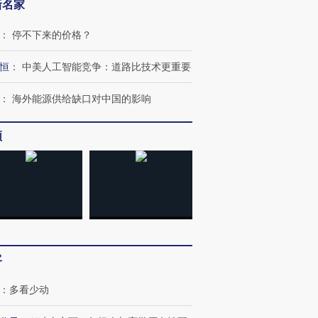
新名家
：
停不下来的价格？
恒
：
中美人工智能竞争：道路比技术更重要
：
海外能源供给缺口对中国的影响
频
客
：
多看少动