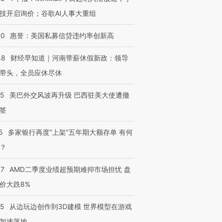
技开启询价；谷歌AI人事大重组
30
惠誉：美国私募信贷违约率创新高
48
财经早知道｜河南带薪休假新政：领导
带头，全员应休尽休
05
美巴外交风波再升级 巴西驻美大使遭撤
签
5
多家银行再度“上架”五年期大额存单 有何
？
37
AMD二季度业绩超预期难抑市场担忧 盘
价大跌8%
25
从边玩边创作到3D建模 世界模型在游戏
加速落地