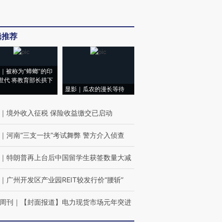
辑推荐
｜被称为“蟑螂”的印
世代 将教育部长拱下
显影｜瓜农的漫长等待
｜
境外收入征税 保险收益缴交已启动
｜
河南“三支一扶”考试舞弊 警方介入侦查
｜
特朗普再上台后中国留学生获签数量大减
｜
广州开发区产业园REIT较发行价“腰斩”
周刊
｜
【封面报道】电力现货市场元年突进