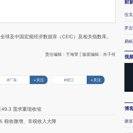
财
伍戈
罗志
全球及中国宏观经济数据库（CEIC）及相关指数库。
易峘
责任编辑：于海荣 | 版面编辑：肖子何
视
#广东
+关注
#浙江
+关注
博
49.3 需求重现收缩
7% 税收微增、非税收入大降
唐涯