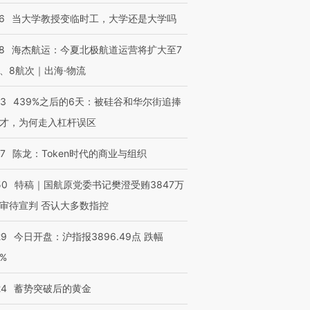
6
当大学教授变临时工，大学还是大学吗
8
海杰航运：今夏北极航道运营将扩大至7
、8航次｜出海·物流
53
439%之后的6天：被硅谷和华尔街追捧
才，为何走入杠杆误区
07
陈龙：Token时代的商业与组织
50
特稿｜国航原党委书记樊澄受贿3847万
审待宣判 否认大多数指控
29
今日开盘：沪指报3896.49点 跌幅
0%
24
蓄势突破后的黄金