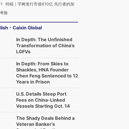
51
特稿｜宇树发行市值610亿 先行者的加
考验
lish - Caixin Global
In Depth: The Unfinished
Transformation of China’s
LGFVs
In Depth: From Skies to
Shackles, HNA Founder
Chen Feng Sentenced to 12
Years in Prison
U.S. Details Steep Port
Fees on China-Linked
Vessels Starting Oct. 14
The Shady Deals Behind a
Veteran Banker’s