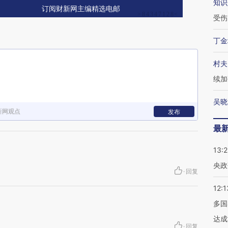
知识
订阅财新网主编精选电邮
受伤
丁金
村夫
续加
吴晓
新网观点
发布
最
13:
央政
·
回复
12:1
多国
达成
·
回复