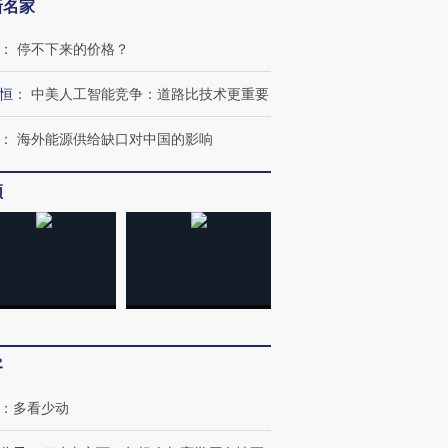
新名家
：
停不下来的价格？
恒
：
中美人工智能竞争：道路比技术更重要
：
海外能源供给缺口对中国的影响
频
客
：
多看少动