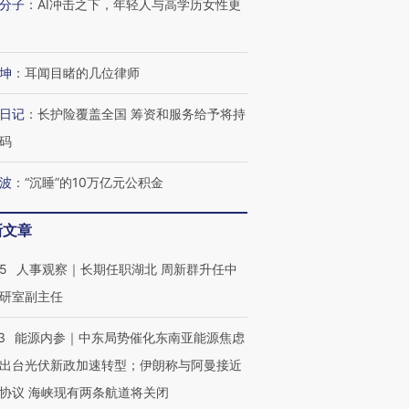
分子
：
AI冲击之下，年轻人与高学历女性更
坤
：
耳闻目睹的几位律师
日记
：
长护险覆盖全国 筹资和服务给予将持
码
波
：
“沉睡”的10万亿元公积金
新文章
25
人事观察｜长期任职湖北 周新群升任中
研室副主任
3
能源内参｜中东局势催化东南亚能源焦虑
出台光伏新政加速转型；伊朗称与阿曼接近
协议 海峡现有两条航道将关闭