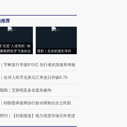
辑推荐
侵”还是“人道危机” 难
撕裂西班牙飞地休达
显影｜瓜农的漫长等待
｜
宇树发行市值610亿 先行者的加速和考验
｜
在岸人民币兑美元汇率连日升破6.75
我闻
｜
艾路明及多名股东被拘
｜
特朗普再签两份行政令限制出生公民权
周刊
｜
【封面报道】电力现货市场元年突进