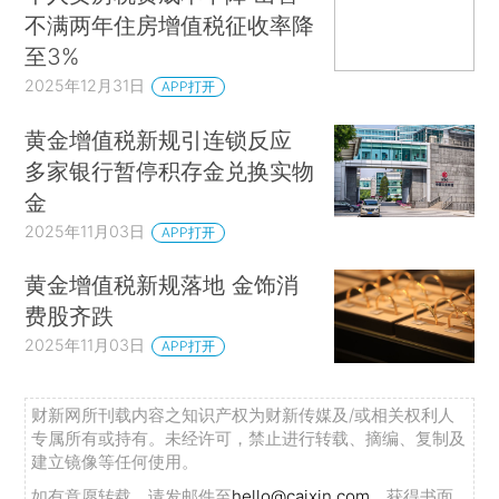
不满两年住房增值税征收率降
至3%
2025年12月31日
APP打开
黄金增值税新规引连锁反应
多家银行暂停积存金兑换实物
金
2025年11月03日
APP打开
黄金增值税新规落地 金饰消
费股齐跌
2025年11月03日
APP打开
财新网所刊载内容之知识产权为财新传媒及/或相关权利人
专属所有或持有。未经许可，禁止进行转载、摘编、复制及
建立镜像等任何使用。
如有意愿转载，请发邮件至
hello@caixin.com
，获得书面