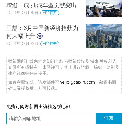
增逾三成 插混车型贡献突出
2024年07月09日
APP打开
王喆：6月中国新经济指数为
何大幅上升
2024年07月02日
APP打开
财新网所刊载内容之知识产权为财新传媒及/或相关权利人
专属所有或持有。未经许可，禁止进行转载、摘编、复制及
建立镜像等任何使用。
如有意愿转载，请发邮件至
hello@caixin.com
，获得书面
确认及授权后，方可转载。
免费订阅财新网主编精选版电邮
订阅