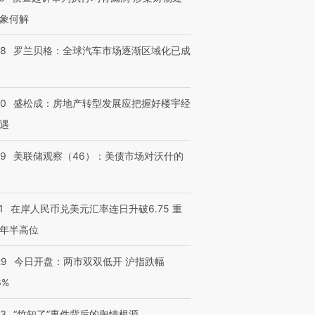
象何解
58
罗兰贝格：全球汽车市场逐渐区域化已成
50
盛松成：房地产转型发展应把握好楼宇经
跨国走私7万
视线｜HY
遇
检体内含3种
泽连斯基密集出访美英 索
秘鲁纳斯卡观光飞机坠毁
术：是什
要防空导弹“救急”
13人遇难
心“花钱找
39
美联储观察（46）：美债市场对沃什的
1
在岸人民币兑美元汇率连日升破6.75 重
进第四届链博
【商旅对话】华住集团
年半高位
技“链”接产
【特别呈现】寻找100种
CFO：不靠规模取胜，华
【特别呈
有意思的生活方式·第三对
住三大增长引擎是什么？
有意思的
29
今日开盘：两市双双低开 沪指跌幅
6%
13
“竹知了”事件背后的舆情根源