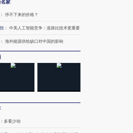
新名家
：
停不下来的价格？
恒
：
中美人工智能竞争：道路比技术更重要
：
海外能源供给缺口对中国的影响
频
客
：
多看少动