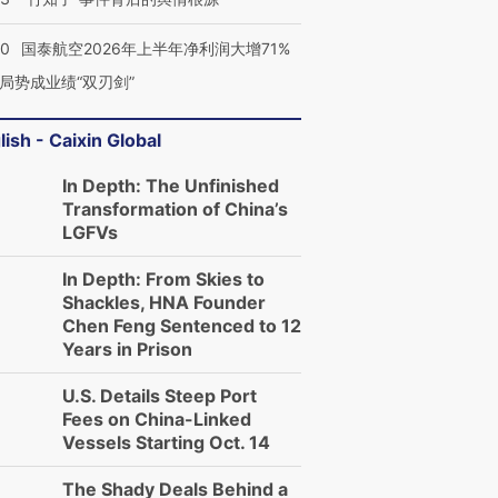
10
国泰航空2026年上半年净利润大增71%
局势成业绩“双刃剑”
lish - Caixin Global
In Depth: The Unfinished
Transformation of China’s
LGFVs
In Depth: From Skies to
Shackles, HNA Founder
Chen Feng Sentenced to 12
Years in Prison
U.S. Details Steep Port
Fees on China-Linked
Vessels Starting Oct. 14
The Shady Deals Behind a