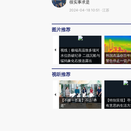
很实事求是
2024-04-18 10:51 · 江苏
图片推荐
视线｜极端高温致多瑙河
水位跌破纪录 二战沉船与
韩国高温创百年
猛犸象化石接连露出
警告停止一切户
视听推荐
【不唯一答案】不止“养
【特别呈现】寻
老”
有意思的生活方