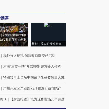
辑推荐
｜被称为“蟑螂”的印
世代 将教育部长拱下
显影｜瓜农的漫长等待
｜
境外收入征税 保险收益缴交已启动
｜
河南“三支一扶”考试舞弊 警方介入侦查
｜
特朗普再上台后中国留学生获签数量大减
｜
广州开发区产业园REIT较发行价“腰斩”
周刊
｜
【封面报道】电力现货市场元年突进