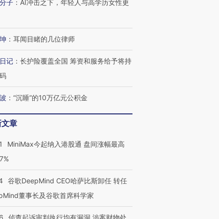
分子
：
AI冲击之下，年轻人与高学历女性更
坤
：
耳闻目睹的几位律师
日记
：
长护险覆盖全国 筹资和服务给予将持
码
波
：
“沉睡”的10万亿元公积金
新文章
1
MiniMax今起纳入港股通 盘间涨幅最高
77%
4
谷歌DeepMind CEO哈萨比斯卸任 转任
epMind董事长及谷歌首席科学家
6
侦查起诉审判执行均有漏洞 涉案财物处