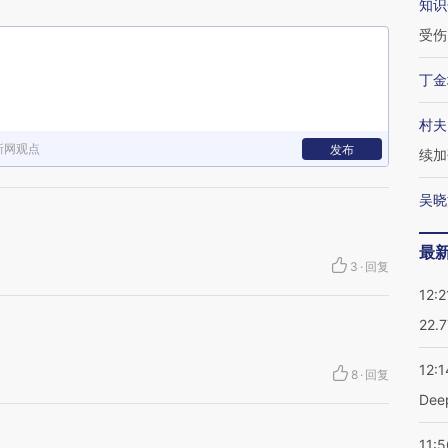
知识
受伤
丁金
村夫
新网观点
发布
续加
吴晓
最
3
·
回复
12:2
22.
12:1
8
·
回复
De
11:5