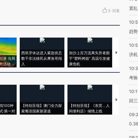
置乱
2
·
回复
10:
趋势
10:
西班牙休达进入紧急状态
加沙上百万流离失所者困
马航飞行员
济机
纪录 当局
数千非法移民从摩洛哥闯
于“塑料烤箱” 高温引发健
粒摇头丸 尿
外活动
入
康危机
毒品
10:
考验
10:1
【推广】走
回三
找100种
【特别呈现】澳门全力探
【特别呈现】《东莞，人
会，让数智科
式·第一对
索葡语国家新渠道
间便利店》倾情上线
业
09:
0.3
09: