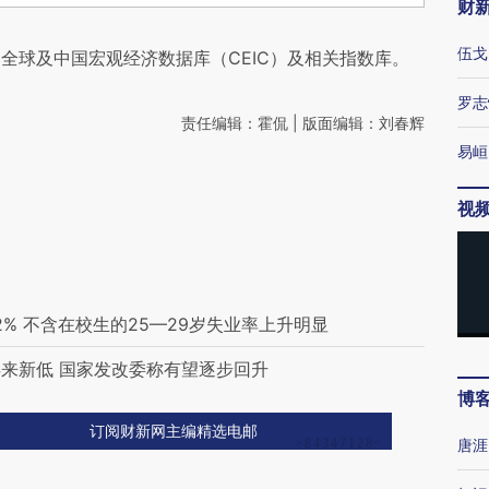
财
伍戈
全球及中国宏观经济数据库（CEIC）及相关指数库。
罗志
责任编辑：霍侃 | 版面编辑：刘春辉
易峘
视
2% 不含在校生的25—29岁失业率上升明显
来新低 国家发改委称有望逐步回升
博
订阅财新网主编精选电邮
唐涯