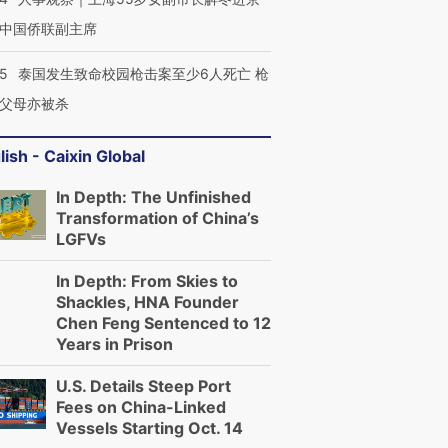
中国侨联副主席
45
泰国发生致命校园枪击案至少6人死亡 枪
父母亦被杀
lish - Caixin Global
In Depth: The Unfinished
Transformation of China’s
LGFVs
In Depth: From Skies to
Shackles, HNA Founder
Chen Feng Sentenced to 12
Years in Prison
U.S. Details Steep Port
Fees on China-Linked
Vessels Starting Oct. 14