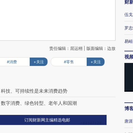
财
伍戈
罗志
易峘
责任编辑：屈运栩 | 版面编辑：边放
视
#消费
+关注
#零售
+关注
、科技、可持续性是未来消费趋势
：数字消费、绿色转型、老年人和国潮
博
订阅财新网主编精选电邮
唐涯