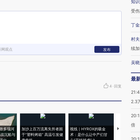
知识
受伤
丁金
村夫
续加
新网观点
发布
吴晓
最
4
·
回复
21:
2.
20:
倍
致多瑙河
加沙上百万流离失所者困
视线｜HYROX的吸金
马航飞行员
二战沉船与
于“塑料烤箱” 高温引发健
术：是什么让中产们甘
粒摇头丸 尿
20:1