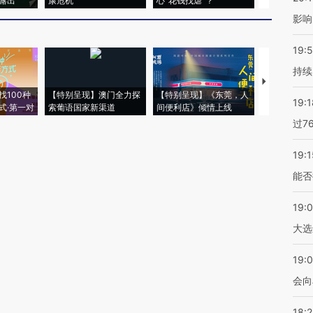
露出
康危机
心“花钱找虐”？
毒品
影响
19:5
持续
【推广】走
找100种
【特别呈现】澳门全力探
【特别呈现】《东莞，人
会，让数智科
19:1
式·第一对
索葡语国家新渠道
间便利店》倾情上线
业
过7
19:1
能否
19:
大选
19:0
会向
18: