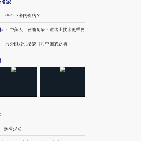
新名家
：
停不下来的价格？
恒
：
中美人工智能竞争：道路比技术更重要
：
海外能源供给缺口对中国的影响
频
客
：
多看少动