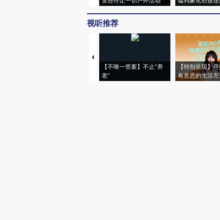
警告停止一切户外活动
猛犸象化石接连
视听推荐
【不唯一答案】不止“养
【特别呈现】寻
老”
有意思的生活方