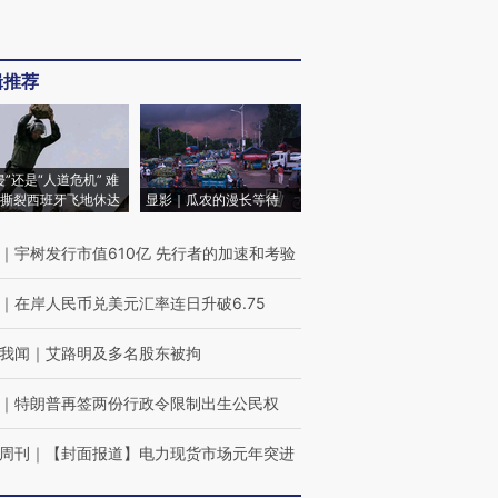
辑推荐
侵”还是“人道危机” 难
撕裂西班牙飞地休达
显影｜瓜农的漫长等待
｜
宇树发行市值610亿 先行者的加速和考验
｜
在岸人民币兑美元汇率连日升破6.75
我闻
｜
艾路明及多名股东被拘
｜
特朗普再签两份行政令限制出生公民权
周刊
｜
【封面报道】电力现货市场元年突进