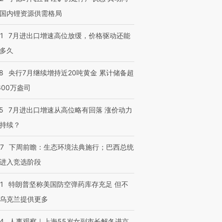
育部长拱下台
飞地休达
13人遇难
国内锂资源供需格局
1
7月进出口增速高位放缓，价格驱动还能
多久
进第四届链博
【商旅对话】华住集团
技“链”接产
【特别呈现】寻找100种
CFO：不靠规模取胜，华
【特别呈
8
央行7月继续增持近20吨黄金 累计储备超
有意思的生活方式·第三对
住三大增长引擎是什么？
有意思的
600万盎司
5
7月进出口增速从高位略有回落 涨价动力
持续？
07
下周前瞻：生态环境法典施行；巴西总统
进入竞选阶段
1
特朗普坚称美国防空弹药库存充足 但不
乌克兰提供更多
24
人事观察｜上海55岁女副市长解冬进京