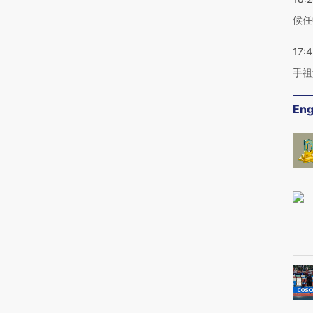
候任
17:
手祖
Eng