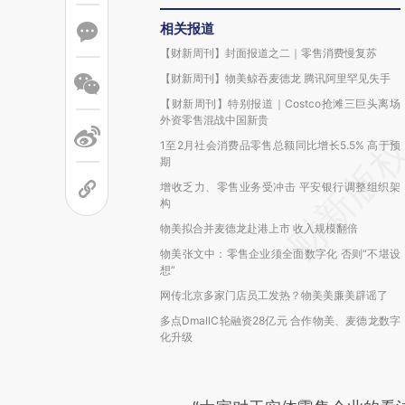
相关报道
【财新周刊】封面报道之二｜零售消费慢复苏
【财新周刊】物美鲸吞麦德龙 腾讯阿里罕见失手
【财新周刊】特别报道｜Costco抢滩三巨头离场
外资零售混战中国新贵
1至2月社会消费品零售总额同比增长5.5% 高于预
期
增收乏力、零售业务受冲击 平安银行调整组织架
构
物美拟合并麦德龙赴港上市 收入规模翻倍
物美张文中：零售企业须全面数字化 否则“不堪设
想”
网传北京多家门店员工发热？物美美廉美辟谣了
多点DmallC轮融资28亿元 合作物美、麦德龙数字
化升级