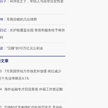
分子
：
AI冲击之下，年轻人与高学历女性更
坤
：
耳闻目睹的几位律师
日记
：
长护险覆盖全国 筹资和服务给予将持
码
波
：
“沉睡”的10万亿元公积金
新文章
43
7月美国劳动力市场意外放缓 岗位减少
3万个失业率降至4.1%
14
海外金融专才回流香港 外籍工作签证翻
跨国走私7万
视线｜被称为“蟑螂”的印
视线｜“入侵”还是“人道危
检体内含3种
度Z世代 用街头抗争将教
机”？难民潮撕裂西班牙
秘鲁纳斯
2
宁德时代宜春锂矿仍处停产状态 其动向