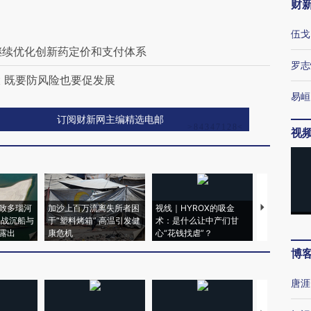
财
伍戈
继续优化创新药定价和支付体系
罗志
 既要防风险也要促发展
易峘
订阅财新网主编精选电邮
视
致多瑙河
加沙上百万流离失所者困
视线｜HYROX的吸金
马航飞行员
二战沉船与
于“塑料烤箱” 高温引发健
术：是什么让中产们甘
粒摇头丸 尿
露出
康危机
心“花钱找虐”？
毒品
博
唐涯