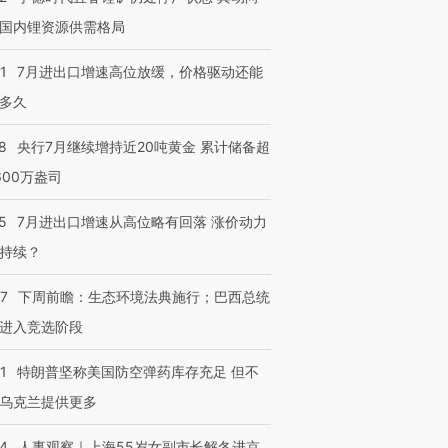
国内锂资源供需格局
1
7月进出口增速高位放缓，价格驱动还能
多久
8
央行7月继续增持近20吨黄金 累计储备超
600万盎司
5
7月进出口增速从高位略有回落 涨价动力
持续？
07
下周前瞻：生态环境法典施行；巴西总统
进入竞选阶段
1
特朗普坚称美国防空弹药库存充足 但不
乌克兰提供更多
24
人事观察｜上海55岁女副市长解冬进京