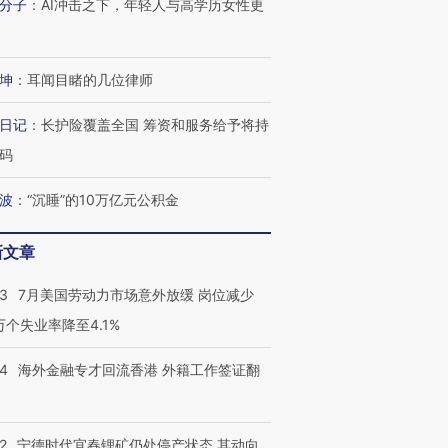
分子
：
AI冲击之下，年轻人与高学历女性更
进第四届链博
【商旅对话】华住集团
技“链”接产
【特别呈现】寻找100种
CFO：不靠规模取胜，华
【特别呈
有意思的生活方式·第三对
住三大增长引擎是什么？
有意思的
坤
：
耳闻目睹的几位律师
日记
：
长护险覆盖全国 筹资和服务给予将持
码
波
：
“沉睡”的10万亿元公积金
新文章
43
7月美国劳动力市场意外放缓 岗位减少
3万个失业率降至4.1%
14
海外金融专才回流香港 外籍工作签证翻
2
宁德时代宜春锂矿仍处停产状态 其动向