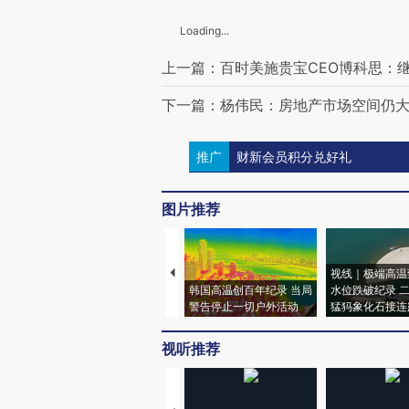
Loading...
上一篇：百时美施贵宝CEO博科思：
下一篇：杨伟民：房地产市场空间仍大
推广
财新会员积分兑好礼
图片推荐
视线｜极端高温
韩国高温创百年纪录 当局
水位跌破纪录 
警告停止一切户外活动
猛犸象化石接连
视听推荐