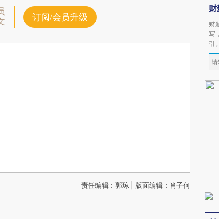
财
员
订阅/会员升级
文
财
写
引
责任编辑：郭琼 | 版面编辑：肖子何