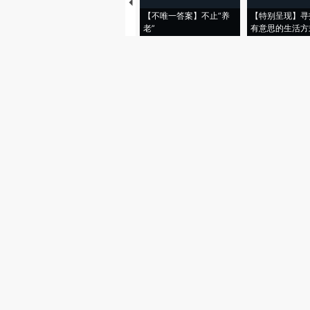
【不唯一答案】不止“养
【特别呈现】寻
老”
有意思的生活方