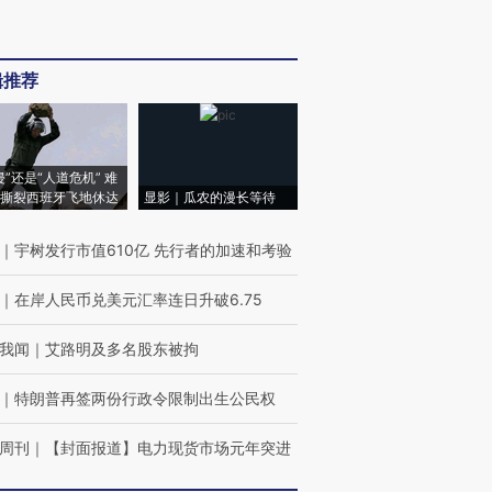
辑推荐
侵”还是“人道危机” 难
撕裂西班牙飞地休达
显影｜瓜农的漫长等待
｜
宇树发行市值610亿 先行者的加速和考验
｜
在岸人民币兑美元汇率连日升破6.75
我闻
｜
艾路明及多名股东被拘
｜
特朗普再签两份行政令限制出生公民权
周刊
｜
【封面报道】电力现货市场元年突进