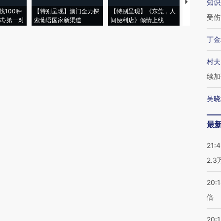
知识
【推广】走
找100种
【特别呈现】澳门全力探
【特别呈现】《东莞，人
会，让数智科
受伤
式·第一对
索葡语国家新渠道
间便利店》倾情上线
业
丁金
村夫
续加
吴晓
最
21:
2.
20:
倍
20:1