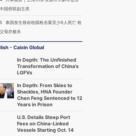
中国侨联副主席
45
泰国发生致命校园枪击案至少6人死亡 枪
父母亦被杀
lish - Caixin Global
In Depth: The Unfinished
Transformation of China’s
LGFVs
In Depth: From Skies to
Shackles, HNA Founder
Chen Feng Sentenced to 12
Years in Prison
U.S. Details Steep Port
Fees on China-Linked
Vessels Starting Oct. 14