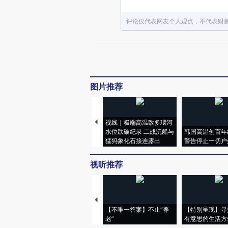
评论仅代表网友个人观点，不代表财
图片推荐
视线｜极端高温致多瑙河
水位跌破纪录 二战沉船与
韩国高温创百年
猛犸象化石接连露出
警告停止一切户
视听推荐
【不唯一答案】不止“养
【特别呈现】寻
老”
有意思的生活方