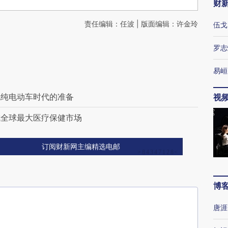
财
责任编辑：任波 | 版面编辑：许金玲
伍戈
罗志
易峘
抱纯电动车时代的准备
视
成全球最大医疗保健市场
订阅财新网主编精选电邮
博
唐涯