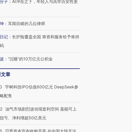
分子
：
AI冲击之下，年轻人与高学历女性更
坤
：
耳闻目睹的几位律师
日记
：
长护险覆盖全国 筹资和服务给予将持
码
波
：
“沉睡”的10万亿元公积金
OX的吸金
马航飞行员跨国走私7万
视线｜被称为“蟑螂”的印
新文章
让中产们甘
粒摇头丸 尿检体内含3种
度Z世代 用街头抗争将教
秘鲁纳斯
”？
毒品
育部长拱下台
13人遇难
0
宇树科技IPO估值600亿元 DeepSeek参
略配售
22
油气市场剧烈波动现套利空间 嘉能可上
进第四届链博
【商旅对话】华住集团
扭亏、净利增超50亿美元
技“链”接产
【特别呈现】寻找100种
CFO：不靠规模取胜，华
【特别呈
有意思的生活方式·第三对
住三大增长引擎是什么？
有意思的
6
贝恩资本宣布收购贡茶 在中国大陆无法