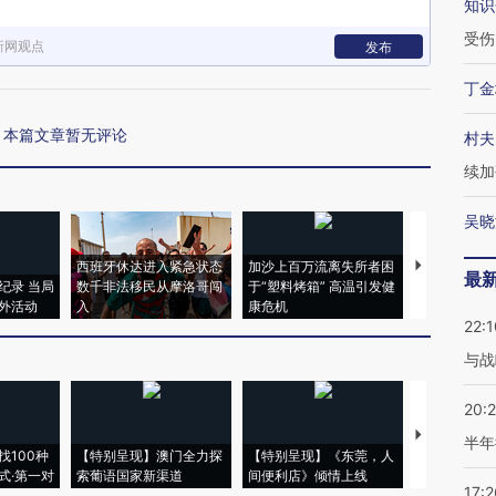
知识
受伤
新网观点
发布
丁金
本篇文章暂无评论
村夫
续加
吴晓
西班牙休达进入紧急状态
加沙上百万流离失所者困
视线｜HYR
最
纪录 当局
数千非法移民从摩洛哥闯
于“塑料烤箱” 高温引发健
术：是什么
外活动
入
康危机
心“花钱找虐
22:1
与战
20:
【推广】走
半年
找100种
【特别呈现】澳门全力探
【特别呈现】《东莞，人
会，让数智科
式·第一对
索葡语国家新渠道
间便利店》倾情上线
业
17:2