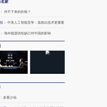
新名家
：
停不下来的价格？
恒
：
中美人工智能竞争：道路比技术更重要
：
海外能源供给缺口对中国的影响
频
客
：
多看少动