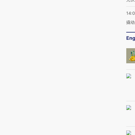
14:
撬动
Eng