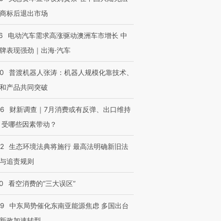
商标后退出市场
6
电动汽车需求高涨驱动澳洲车市增长 中
牌表现强劲｜出海·汽车
00
普渡机器人张涛：机器人规模化靠技术、
和产品共同突破
56
财新调查｜7月消费或有反弹、出口维持
 受哪些因素带动？
42
生态环境法典将施行 最高法明确新旧法
与追责规则
0
看空消费的“三大误区”
59
中东局势催化东南亚能源焦虑 多国出台
新政加速转型