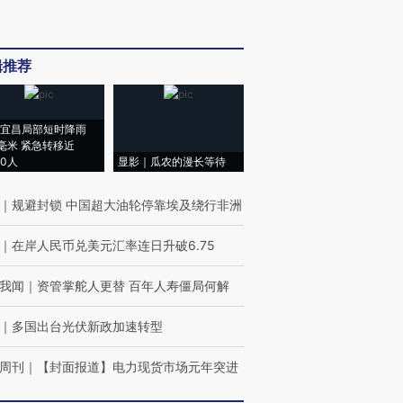
辑推荐
宜昌局部短时降雨
8毫米 紧急转移近
00人
显影｜瓜农的漫长等待
｜
规避封锁 中国超大油轮停靠埃及绕行非洲
｜
在岸人民币兑美元汇率连日升破6.75
我闻
｜
资管掌舵人更替 百年人寿僵局何解
｜
多国出台光伏新政加速转型
周刊
｜
【封面报道】电力现货市场元年突进