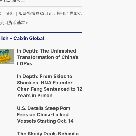
05
分析｜贝森特操盘稳日元，操作巧思能否
美日货币基本面
lish - Caixin Global
In Depth: The Unfinished
Transformation of China’s
LGFVs
In Depth: From Skies to
Shackles, HNA Founder
Chen Feng Sentenced to 12
Years in Prison
U.S. Details Steep Port
Fees on China-Linked
Vessels Starting Oct. 14
The Shady Deals Behind a