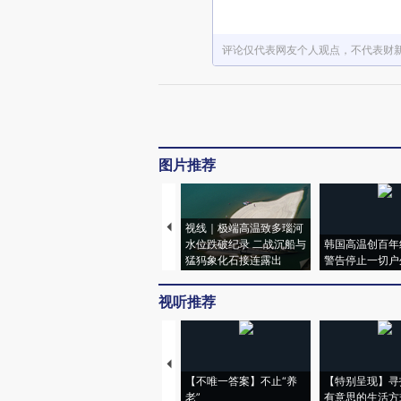
评论仅代表网友个人观点，不代表财
图片推荐
视线｜极端高温致多瑙河
水位跌破纪录 二战沉船与
韩国高温创百年
猛犸象化石接连露出
警告停止一切户
视听推荐
【不唯一答案】不止“养
【特别呈现】寻
老”
有意思的生活方