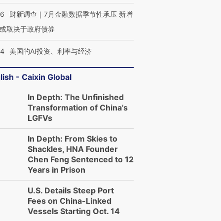
46
财新调查｜7月金融数据季节性承压 新增
或取决于政府债券
44
美国的AI投资、利率与经济
lish - Caixin Global
In Depth: The Unfinished
Transformation of China’s
LGFVs
In Depth: From Skies to
Shackles, HNA Founder
Chen Feng Sentenced to 12
Years in Prison
U.S. Details Steep Port
Fees on China-Linked
Vessels Starting Oct. 14