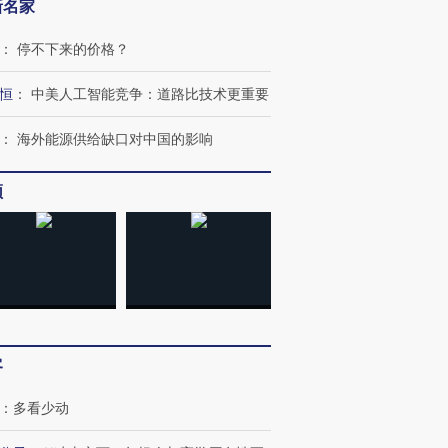
新名家
：
停不下来的价格？
恒
：
中美人工智能竞争：道路比技术更重要
：
海外能源供给缺口对中国的影响
频
客
：
多看少动