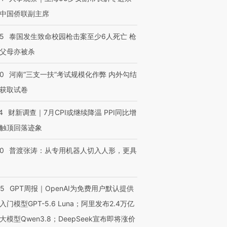
中国侨联副主席
45
泰国发生致命校园枪击案至少6人死亡 枪
父母亦被杀
40
河南“三支一扶”考试规模化作弊 内外勾结
获取试卷
4
财新调查｜7月CPI或继续降温 PPI同比增
触顶回落迹象
00
普渡张涛：从专用机器人切入人形，更具
55
GPT周报｜OpenAI为免费用户默认提供
入门模型GPT-5.6 Luna；阿里发布2.4万亿
大模型Qwen3.8；DeepSeek宣布即将涨价