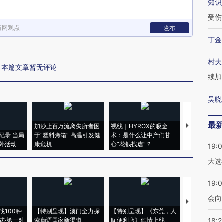
知识
受伤
新网观点
发布
丁金
村夫
本篇文章暂无评论
续加
吴晓
最
加沙上百万流离失所者困
视线｜HYROX的吸金
马航飞行员
纪录 当局
于“塑料烤箱” 高温引发健
术：是什么让中产们甘
粒摇头丸 尿
外活动
康危机
心“花钱找虐”？
毒品
19:
大选
19:0
会向
【推广】走
找100种
【特别呈现】澳门全力探
【特别呈现】《东莞，人
会，让数智科
式·第一对
索葡语国家新渠道
间便利店》倾情上线
业
18: