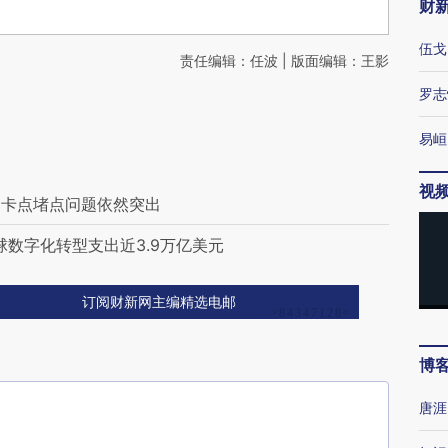
财
伍戈
责任编辑：任波 | 版面编辑：王影
罗志
易峘
视
动卡点堵点问题依然突出
球数字化转型支出近3.9万亿美元
订阅财新网主编精选电邮
博
唐涯