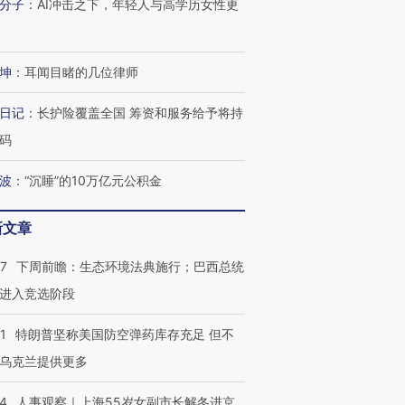
分子
：
AI冲击之下，年轻人与高学历女性更
坤
：
耳闻目睹的几位律师
日记
：
长护险覆盖全国 筹资和服务给予将持
码
波
：
“沉睡”的10万亿元公积金
新文章
跨国走私7万
视线｜被称为“蟑螂”的印
视线｜“入侵”还是“人道危
检体内含3种
度Z世代 用街头抗争将教
机”？难民潮撕裂西班牙
秘鲁纳斯
育部长拱下台
飞地休达
13人遇难
07
下周前瞻：生态环境法典施行；巴西总统
进入竞选阶段
1
特朗普坚称美国防空弹药库存充足 但不
乌克兰提供更多
进第四届链博
【商旅对话】华住集团
技“链”接产
【特别呈现】寻找100种
CFO：不靠规模取胜，华
【特别呈
24
人事观察｜上海55岁女副市长解冬进京
有意思的生活方式·第三对
住三大增长引擎是什么？
有意思的