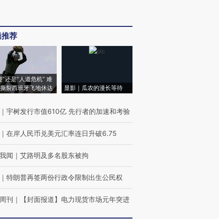
辑推荐
侵”还是“人道危机” 难
撕裂西班牙飞地休达
显影｜瓜农的漫长等待
｜
宇树发行市值610亿 先行者的加速和考验
｜
在岸人民币兑美元汇率连日升破6.75
我闻
｜
艾路明及多名股东被拘
｜
特朗普再签两份行政令限制出生公民权
周刊
｜
【封面报道】电力现货市场元年突进