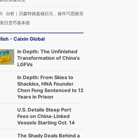
05
分析｜贝森特操盘稳日元，操作巧思能否
美日货币基本面
lish - Caixin Global
In Depth: The Unfinished
Transformation of China’s
LGFVs
In Depth: From Skies to
Shackles, HNA Founder
Chen Feng Sentenced to 12
Years in Prison
U.S. Details Steep Port
OX的吸金
马航飞行员跨国走私7万
视线｜被称为“蟑螂”的印
Fees on China-Linked
让中产们甘
粒摇头丸 尿检体内含3种
度Z世代 用街头抗争将教
秘鲁纳斯
”？
毒品
育部长拱下台
13人遇难
Vessels Starting Oct. 14
The Shady Deals Behind a