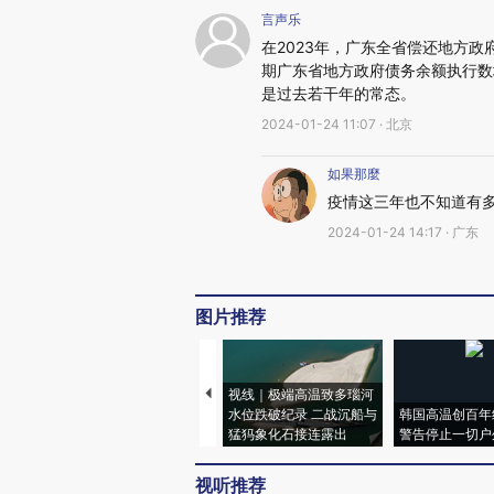
言声乐
在2023年，广东全省偿还地方政府
期广东省地方政府债务余额执行数
是过去若干年的常态。
2024-01-24 11:07 · 北京
如果那麼
疫情这三年也不知道有
2024-01-24 14:17 · 广东
图片推荐
视线｜极端高温致多瑙河
水位跌破纪录 二战沉船与
韩国高温创百年
猛犸象化石接连露出
警告停止一切户
视听推荐