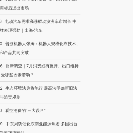
商标后退出市场
6
电动汽车需求高涨驱动澳洲车市增长 中
牌表现强劲｜出海·汽车
00
普渡机器人张涛：机器人规模化靠技术、
和产品共同突破
56
财新调查｜7月消费或有反弹、出口维持
 受哪些因素带动？
42
生态环境法典将施行 最高法明确新旧法
与追责规则
0
看空消费的“三大误区”
59
中东局势催化东南亚能源焦虑 多国出台
新政加速转型