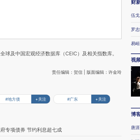
财
伍戈
罗志
易峘
全球及中国宏观经济数据库（CEIC）及相关指数库。
视
责任编辑：贺信 | 版面编辑：许金玲
#地方债
+关注
#广东
+关注
博
唐涯
府专项债券 节约利息超七成