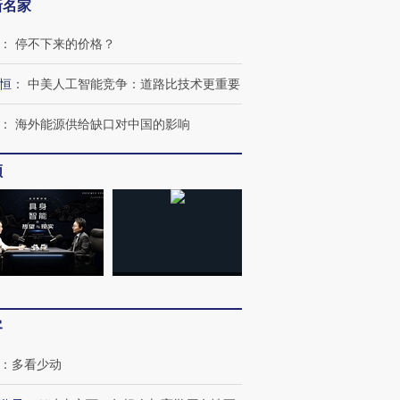
新名家
：
停不下来的价格？
恒
：
中美人工智能竞争：道路比技术更重要
：
海外能源供给缺口对中国的影响
频
客
：
多看少动