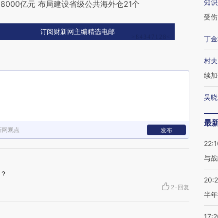
知识
000亿元 布局建设省级公共海外仓21个
受伤
订阅财新网主编精选电邮
丁金
村夫
续加
吴晓
最
新网观点
发布
22:1
与战
呢？
20:
2
·
回复
半年
17:2