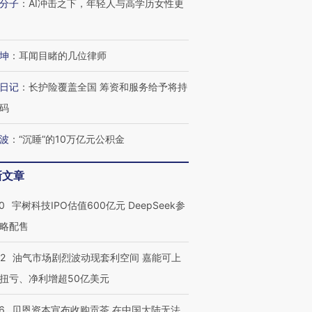
分子
：
AI冲击之下，年轻人与高学历女性更
坤
：
耳闻目睹的几位律师
日记
：
长护险覆盖全国 筹资和服务给予将持
码
波
：
“沉睡”的10万亿元公积金
新文章
0
宇树科技IPO估值600亿元 DeepSeek参
略配售
22
油气市场剧烈波动现套利空间 嘉能可上
扭亏、净利增超50亿美元
6
贝恩资本宣布收购贡茶 在中国大陆无法