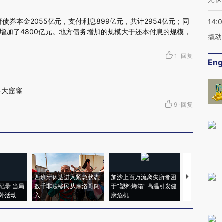
债券本金2055亿元，支付利息899亿元，共计2954亿元；同
14:
增加了4800亿元。地方债务增加的规模大于还本付息的规模，
撬动
1
·
回复
Eng
多大窟窿
9
·
回复
西班牙休达进入紧急状态
加沙上百万流离失所者困
视线｜HYR
纪录 当局
数千非法移民从摩洛哥闯
于“塑料烤箱” 高温引发健
术：是什么
外活动
入
康危机
心“花钱找虐