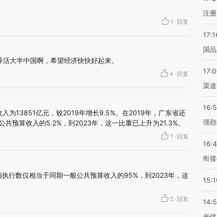
注册
1
·
回复
17:1
国品
亿养活大半中国啊，希望经济快快好起来。
17:
4
·
回复
渠道
16:
为13851亿元，较2019年增长9.5%。在2019年，广东省还
强劲
共预算收入的5.2%，到2023年，这一比重已上升为21.3%。
7
·
回复
16:
衔接
额执行数仅相当于同期一般公共预算收入的95%，到2023年，这
15:1
5
·
回复
14:
光伏