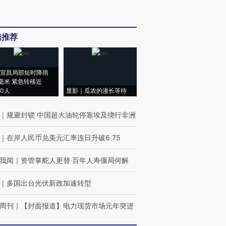
辑推荐
宜昌局部短时降雨
8毫米 紧急转移近
00人
显影｜瓜农的漫长等待
｜
规避封锁 中国超大油轮停靠埃及绕行非洲
｜
在岸人民币兑美元汇率连日升破6.75
我闻
｜
资管掌舵人更替 百年人寿僵局何解
｜
多国出台光伏新政加速转型
周刊
｜
【封面报道】电力现货市场元年突进