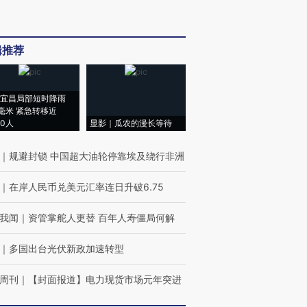
辑推荐
宜昌局部短时降雨
8毫米 紧急转移近
00人
显影｜瓜农的漫长等待
｜
规避封锁 中国超大油轮停靠埃及绕行非洲
｜
在岸人民币兑美元汇率连日升破6.75
我闻
｜
资管掌舵人更替 百年人寿僵局何解
｜
多国出台光伏新政加速转型
周刊
｜
【封面报道】电力现货市场元年突进