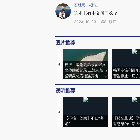
石城居士-浙江
这本书有中文版了么？
2023-10-23 11:58 · 浙江
图片推荐
视线｜极端高温致多瑙河
水位跌破纪录 二战沉船与
韩国高温创百年
猛犸象化石接连露出
警告停止一切户
视听推荐
【不唯一答案】不止“养
【特别呈现】寻
老”
有意思的生活方