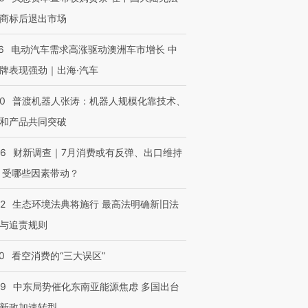
商标后退出市场
6
电动汽车需求高涨驱动澳洲车市增长 中
牌表现强劲｜出海·汽车
00
普渡机器人张涛：机器人规模化靠技术、
和产品共同突破
56
财新调查｜7月消费或有反弹、出口维持
 受哪些因素带动？
42
生态环境法典将施行 最高法明确新旧法
与追责规则
0
看空消费的“三大误区”
59
中东局势催化东南亚能源焦虑 多国出台
新政加速转型