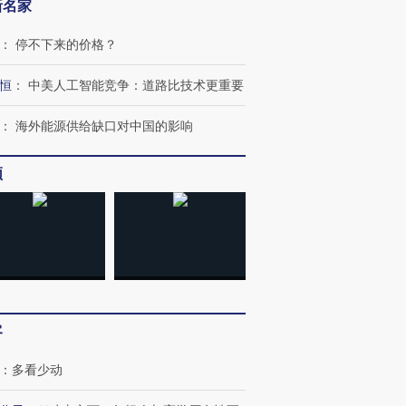
新名家
：
停不下来的价格？
恒
：
中美人工智能竞争：道路比技术更重要
：
海外能源供给缺口对中国的影响
频
客
：
多看少动