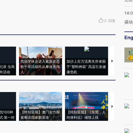
14:
2
·
回复
撬动
Eng
西班牙休达进入紧急状态
加沙上百万流离失所者困
视线｜HYR
纪录 当局
数千非法移民从摩洛哥闯
于“塑料烤箱” 高温引发健
术：是什么
外活动
入
康危机
心“花钱找虐
【推广】走
找100种
【特别呈现】澳门全力探
【特别呈现】《东莞，人
会，让数智科
式·第一对
索葡语国家新渠道
间便利店》倾情上线
业