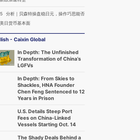
05
分析｜贝森特操盘稳日元，操作巧思能否
美日货币基本面
lish - Caixin Global
In Depth: The Unfinished
Transformation of China’s
OX的吸金
LGFVs
马航飞行员跨国走私7万
视线｜被称为“蟑螂”的印
让中产们甘
粒摇头丸 尿检体内含3种
度Z世代 用街头抗争将教
秘鲁纳斯
”？
毒品
育部长拱下台
13人遇难
In Depth: From Skies to
Shackles, HNA Founder
Chen Feng Sentenced to 12
Years in Prison
U.S. Details Steep Port
进第四届链博
【商旅对话】华住集团
Fees on China-Linked
技“链”接产
【特别呈现】寻找100种
CFO：不靠规模取胜，华
【特别呈
Vessels Starting Oct. 14
有意思的生活方式·第三对
住三大增长引擎是什么？
有意思的
The Shady Deals Behind a