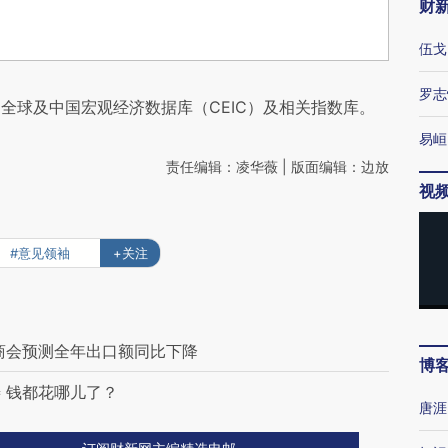
财
伍戈
罗志
全球及中国宏观经济数据库（CEIC）及相关指数库。
易峘
责任编辑：凌华薇 | 版面编辑：边放
视
#意见领袖
+关注
商会预测全年出口额同比下降
博
 钱都花哪儿了？
唐涯