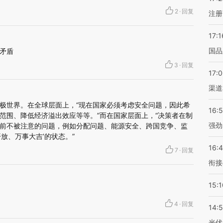
2
·
回复
注册
17:1
国品
矛盾
3
·
回复
17:
渠道
极世界。在全球层面上，“现在国家必须考虑安全问题，因此希
16:
范围、降低经济溢出效应等等。”而在国家层面上，“决策者在制
强劲
前不被注意的问题，例如分配问题、能源安全、跨国竞争、监
放、万事大吉’的状态。”
16:
7
·
回复
衔接
15:1
4
·
回复
14:
光伏