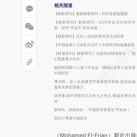
相关报道
【财新周刊】最新财新周刊｜经济改善超预期
【财新周刊】财新周刊｜2023年诺贝尔经济学
奖：研究“半边天”的女侦探
【财新周刊】社论｜优化民营经济法治环境
【中国改革】日本药方治不了中国经济的疑难杂症
【财新周刊】财新周刊｜法国经济财政部长：“我
们需要通力合作”
杨伟民回顾十八届三中全会：继续以改革之姿直面
中国经济
潘功胜：进一步疏通货币政策传导机制 提高金融
服务实体经济能力
农村集体经济组织立法有七大热点 陈锡文撰文回
应
新华社：持续向好，“中国经济衰退论”可休矣！
四问三季度中国经济
（Mohamed El-Erian