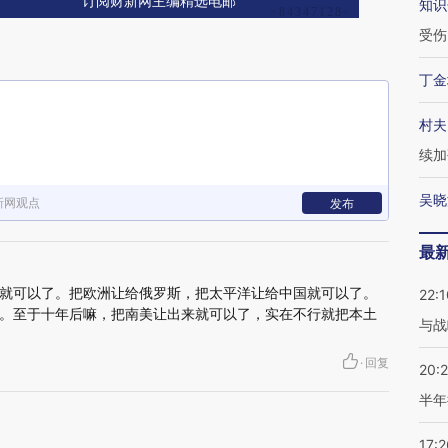
订阅财新网主编精选电邮
知识
受伤
丁金
村夫
续加
吴晓
新网观点
发布
最
就可以了。把欧洲让给俄罗斯，把太平洋让给中国就可以了。
22:1
。至于十年后嘛，把南美让出来就可以了，实在不行就把本土
与战
·
回复
20:
半年
17:2