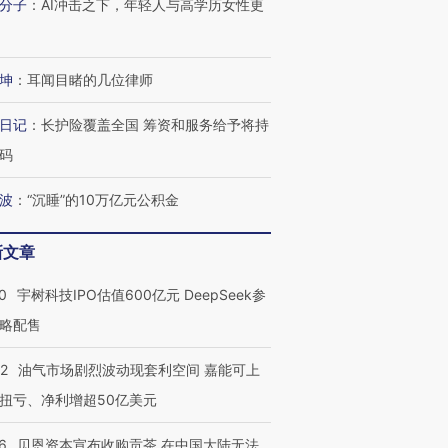
分子
：
AI冲击之下，年轻人与高学历女性更
坤
：
耳闻目睹的几位律师
日记
：
长护险覆盖全国 筹资和服务给予将持
码
波
：
“沉睡”的10万亿元公积金
新文章
0
宇树科技IPO估值600亿元 DeepSeek参
略配售
22
油气市场剧烈波动现套利空间 嘉能可上
扭亏、净利增超50亿美元
6
贝恩资本宣布收购贡茶 在中国大陆无法