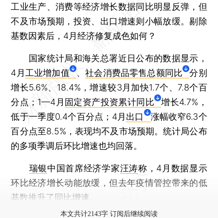
工业生产、消费等经济增长数据同比明显反弹，但
不及市场预期，投资、出口增速则小幅放缓。剔除
基数因素后，4月经济修复成色如何？
国家统计局和海关总署近日公布的数据显示，
4月
工业增加值
、
社会消费品零售总额同比
分别
增长5.6%、18.4%，增速较3月加快1.7个、7.8个百
分点；1—4月
固定资产投资累计同比
增长4.7%，
低于一季度0.4个百分点；4月
出口
涨幅收窄6.3个
百分点至8.5%，表现均不及市场预期。统计局公布
的多项季调后环比增速也均回落。
瑞银
中国首席经济学家
汪涛
称，4月数据显示
环比经济增长动能放缓，但去年疫情管控带来的低
基数推升了同比增速。
本文共计2143字 订阅后继续阅读