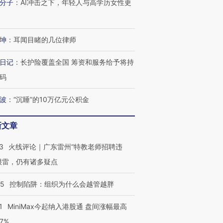
分子
：
AI冲击之下，年轻人与高学历女性更
坤
：
耳闻目睹的几位律师
日记
：
长护险覆盖全国 筹资和服务给予将持
码
波
：
“沉睡”的10万亿元公积金
新文章
3
火线评论｜广东雷州“特教老师招聘违
很雷，仍有诸多疑点
05
控制陷阱：组织为什么会越管越胖
1
MiniMax今起纳入港股通 盘间涨幅最高
77%