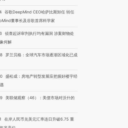
4
谷歌DeepMind CEO哈萨比斯卸任 转任
epMind董事长及谷歌首席科学家
6
侦查起诉审判执行均有漏洞 涉案财物处
象何解
58
罗兰贝格：全球汽车市场逐渐区域化已成
50
盛松成：房地产转型发展应把握好楼宇经
遇
39
美联储观察（46）：美债市场对沃什的
1
在岸人民币兑美元汇率连日升破6.75 重
年半高位