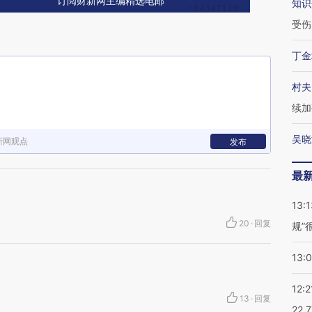
订阅财新网主编精选电邮
知识
受伤
丁金
村夫
续加
吴晓
新网观点
发布
最
13:1
20
·
回复
规”
13:
12:2
13
·
回复
22.