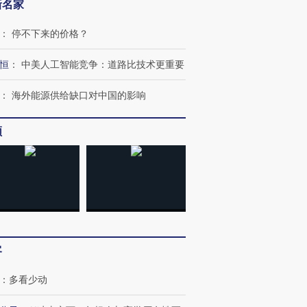
新名家
：
停不下来的价格？
恒
：
中美人工智能竞争：道路比技术更重要
：
海外能源供给缺口对中国的影响
频
客
：
多看少动