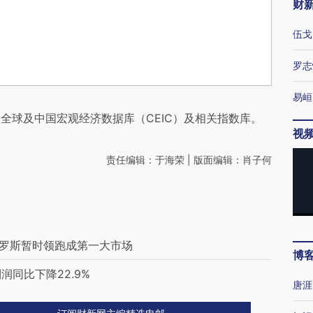
财
伍戈
罗志
易峘
全球及中国宏观经济数据库（CEIC）及相关指数库。
视
责任编辑：于海荣 | 版面编辑：肖子何
俄罗斯暂时领跑成第一大市场
博
润同比下降22.9%
唐涯