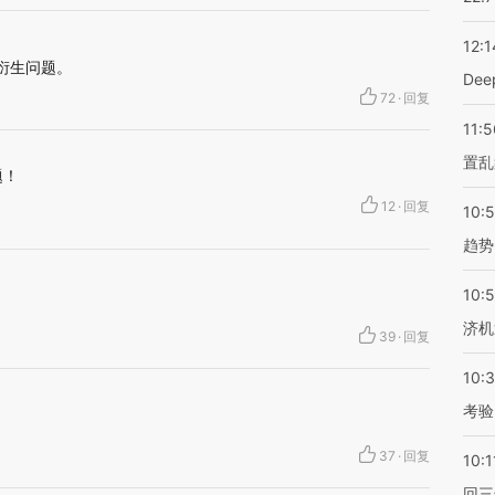
12:1
衍生问题。
De
72
·
回复
11:5
置乱
题！
12
·
回复
10:
趋势
10:
济机
39
·
回复
10:
考验
37
·
回复
10:1
回三