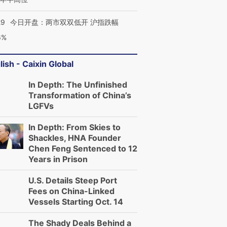
29
今日开盘：两市双双低开 沪指跌幅
6%
lish - Caixin Global
In Depth: The Unfinished
Transformation of China’s
LGFVs
In Depth: From Skies to
Shackles, HNA Founder
Chen Feng Sentenced to 12
Years in Prison
U.S. Details Steep Port
Fees on China-Linked
Vessels Starting Oct. 14
The Shady Deals Behind a