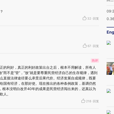
09:
？
32
·
回复
0.3
Eng
67
·
回复
热评
正的利好，真正的利好政策出台之后，根本不用解读，所有人
放”而不是“管”，“放”就是要尊重民营经济自己的生存规律，遇到
么直接法律途径要么承受后果代价。经济发展自成规律，既要
给国有经济，在那好使。现在推出的各种条例政策，基调仍然
底，根本没明白改开40年的成果是民营经济闯出来的，还真以为
欺人。
218
·
回复