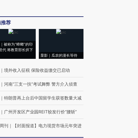
辑推荐
｜被称为“蟑螂”的印
世代 将教育部长拱下
显影｜瓜农的漫长等待
｜
境外收入征税 保险收益缴交已启动
｜
河南“三支一扶”考试舞弊 警方介入侦查
｜
特朗普再上台后中国留学生获签数量大减
｜
广州开发区产业园REIT较发行价“腰斩”
周刊
｜
【封面报道】电力现货市场元年突进