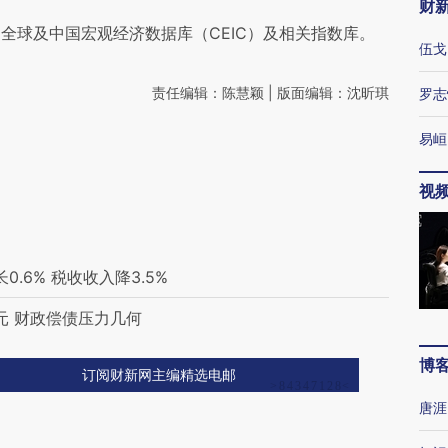
财
全球及中国宏观经济数据库（CEIC）及相关指数库。
伍戈
责任编辑：陈慧颖 | 版面编辑：沈昕琪
罗志
易峘
视
.6% 税收收入降3.5%
元 财政偿债压力几何
博
订阅财新网主编精选电邮
唐涯