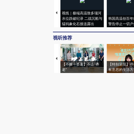
视线｜极端高温致多瑙河
水位跌破纪录 二战沉船与
韩国高温创百年
猛犸象化石接连露出
警告停止一切户
视听推荐
【不唯一答案】不止“养
【特别呈现】寻
老”
有意思的生活方