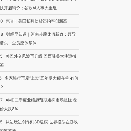
技开启询价；谷歌AI人事大重组
跨国走私7万
视线｜HY
检体内含3种
泽连斯基密集出访美英 索
秘鲁纳斯卡观光飞机坠毁
术：是什
30
惠誉：美国私募信贷违约率创新高
要防空导弹“救急”
13人遇难
心“花钱找
48
财经早知道｜河南带薪休假新政：领导
带头，全员应休尽休
05
美巴外交风波再升级 巴西驻美大使遭撤
进第四届链博
【商旅对话】华住集团
技“链”接产
【特别呈现】寻找100种
CFO：不靠规模取胜，华
【特别呈
签
有意思的生活方式·第三对
住三大增长引擎是什么？
有意思的
5
多家银行再度“上架”五年期大额存单 有何
？
37
AMD二季度业绩超预期难抑市场担忧 盘
价大跌8%
25
从边玩边创作到3D建模 世界模型在游戏
加速落地