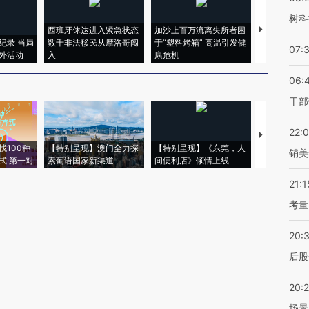
树科
西班牙休达进入紧急状态
加沙上百万流离失所者困
马航飞行员
纪录 当局
数千非法移民从摩洛哥闯
于“塑料烤箱” 高温引发健
粒摇头丸 尿
07:
外活动
入
康危机
毒品
06:
干部
22:
【推广】走
找100种
【特别呈现】澳门全力探
【特别呈现】《东莞，人
会，让数智科
销美
式·第一对
索葡语国家新渠道
间便利店》倾情上线
业
21:1
考量
20:
后股
20:
场景