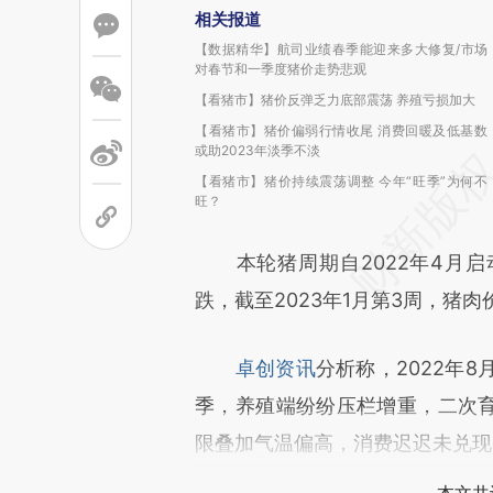
相关报道
【数据精华】航司业绩春季能迎来多大修复/市场
对春节和一季度猪价走势悲观
【看猪市】猪价反弹乏力底部震荡 养殖亏损加大
【看猪市】猪价偏弱行情收尾 消费回暖及低基数
或助2023年淡季不淡
【看猪市】猪价持续震荡调整 今年“旺季”为何不
旺？
本轮猪周期自2022年4月启
跌，截至2023年1月第3周，猪肉
卓创资讯
分析称，2022年
季，养殖端纷纷压栏增重，二次育
限叠加气温偏高，消费迟迟未兑现