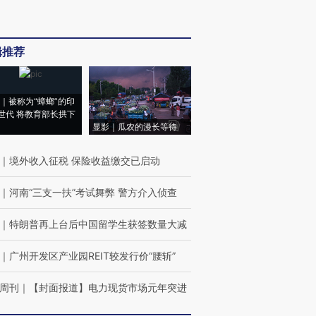
辑推荐
｜被称为“蟑螂”的印
世代 将教育部长拱下
显影｜瓜农的漫长等待
｜
境外收入征税 保险收益缴交已启动
｜
河南“三支一扶”考试舞弊 警方介入侦查
｜
特朗普再上台后中国留学生获签数量大减
｜
广州开发区产业园REIT较发行价“腰斩”
周刊
｜
【封面报道】电力现货市场元年突进