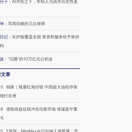
分子
：
AI冲击之下，年轻人与高学历女性更
坤
：
耳闻目睹的几位律师
日记
：
长护险覆盖全国 筹资和服务给予将持
码
波
：
“沉睡”的10万亿元公积金
新文章
45
独家｜规避红海封锁 中国超大油轮停靠
绕行非洲
36
港险收益征税冲击伦敦市场 保诚盘中重
3%
20
T早报：MiniMax今日起纳入港股通；宇