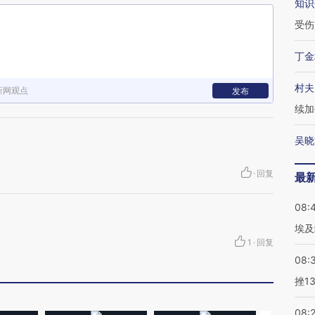
知识
受伤
丁金
村夫
新网观点
发布
续加
吴晓
·
回复
最
08:
埃及
1
·
回复
08:
挫1
08: