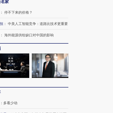
新名家
：
停不下来的价格？
恒
：
中美人工智能竞争：道路比技术更重要
：
海外能源供给缺口对中国的影响
频
客
：
多看少动