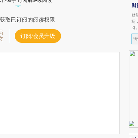
计709字 订阅后继续阅读
财
财
获取已订阅的阅读权限
写
引
员
订阅/会员升级
文