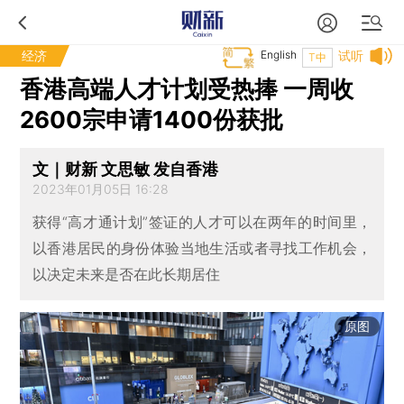
经济
English
试听
T中
香港高端人才计划受热捧 一周收
2600宗申请1400份获批
文｜财新 文思敏 发自香港
2023年01月05日 16:28
获得“高才通计划”签证的人才可以在两年的时间里，
以香港居民的身份体验当地生活或者寻找工作机会，
以决定未来是否在此长期居住
原图