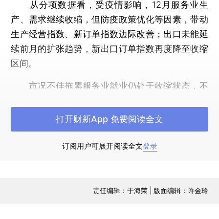
从分项数据看，受疫情影响，12月服务业生
产、需求继续收缩，但防疫政策优化等因素，带动
生产经营指数、新订单指数边际改善；出口未能延
续前月的扩张趋势，新出口订单指数再度降至收缩
区间。
市况不佳拖累服务业就业仍处于收缩状态，不
过12月就业指数略有回升。部分企业反映，员工因
疫情而离职，还有一些企业因效益不佳而减少用
打开财新App 免费阅读全文
工。同时，当月积压业务量指数升至2022年6月来
新高，连续第五个月位于临界点以上。
订阅用户可展开阅读全文
登录
2022年12月服务业成本在原料、劳动力、能
源成本增加的推动下仍在抬升，迫于成本压力，企
责任编辑：于海荣 | 版面编辑：许金玲
业继续上调销售价格，但受需求疲弱掣肘，销售端
涨幅有限，当月出厂价格指数降至近四个月来最