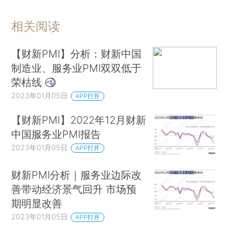
低，但仍处于扩张区间。
相关阅读
防疫政策优化让服务业市场信心回升，2022
年12月服务业经营预期指数反弹至2021年8月来最
【财新PMI】分析：财新中国
高。企业普遍预期，疫情好转和防控措施放宽，将
制造业、服务业PMI双双低于
会支撑销售和经营活动回升。投资增加和政策扶持
荣枯线
也被认为是可能驱动增长的因素。
2023年01月05日
APP打开
财新智库高级经济学家王喆表示，2022年12
【财新PMI】2022年12月财新
月疫情防控“新十条”发布，进一步优化落实疫情防
中国服务业PMI报告
控措施。短期内感染人数激增，对社会生产生活秩
2023年01月05日
APP打开
序产生较强冲击，如何高效统筹疫情防控和经济社
财新PMI分析｜服务业边际改
会发展再次成为重中之重。中央经济工作会议定调
善带动经济景气回升 市场预
当前经济恢复的基础尚不牢固，需求收缩、供给冲
期明显改善
击、预期转弱三重压力仍然较大。中央明确未来要
2023年01月05日
APP打开
把恢复和扩大消费摆在优先位置，这既需要改善社