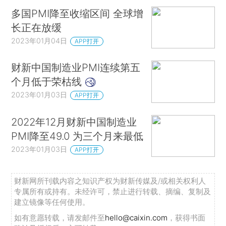
会心理预期、提振发展信心，也需要各项政策协调
多国PMI降至收缩区间 全球增
配合，稳固就业基本盘，切实提高居民可支配收
长正在放缓
入。■
2023年01月04日
APP打开
相关报道：
财新中国制造业PMI连续第五
个月低于荣枯线
财新PMI分析｜服务业边际改善带动经济景气
2023年01月03日
APP打开
回升 市场预期明显改善
2022年12月财新中国制造业
【财新PMI】分析：财新中国制造业、服务业
PMI降至49.0 为三个月来最低
PMI双双低于荣枯线
2023年01月03日
APP打开
【财新PMI】2022年12月财新中国服务业PMI
报告
财新网所刊载内容之知识产权为财新传媒及/或相关权利人
专属所有或持有。未经许可，禁止进行转载、摘编、复制及
建立镜像等任何使用。
如有意愿转载，请发邮件至
hello@caixin.com
，获得书面