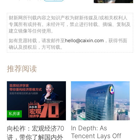
财新网所刊载内容之知识产权为财新传媒及/或相关权利人
专属所有或持有。未经许可，禁止进行转载、摘编、复制及
建立镜像等任何使用。
如有意愿转载，请发邮件至
hello@caixin.com
，获得书面
确认及授权后，方可转载。
推荐阅读
私房课
In Depth: As
向松祚：宏观经济70
Tencent Lays Off
讲，带你了解国内外