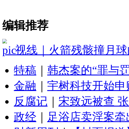
编辑推荐
视线｜火箭残骸撞月球
特稿
｜
韩杰案的“罪与罚
金融
｜
宇树科技开始申
反腐记
｜
宋致远被查 
政经
｜
足浴店卖淫案牵