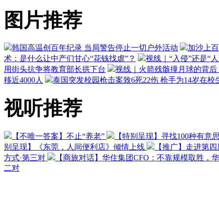
图片推荐
韩国高温创百年纪录 当局警告停止一切户外活动
加沙上百
术：是什么让中产们甘心“花钱找虐”？
视线｜“入侵”还是“
用街头抗争将教育部长拱下台
视线｜火箭残骸撞月球的背后：
移近4000人
泰国突发校园枪击案致6死22伤 枪手为14岁在校
视听推荐
【不唯一答案】不止“养老”
【特别呈现】寻找100种有意
别呈现】《东莞，人间便利店》倾情上线
【推广】走进第四
方式·第三对
【商旅对话】华住集团CFO：不靠规模取胜，
二对