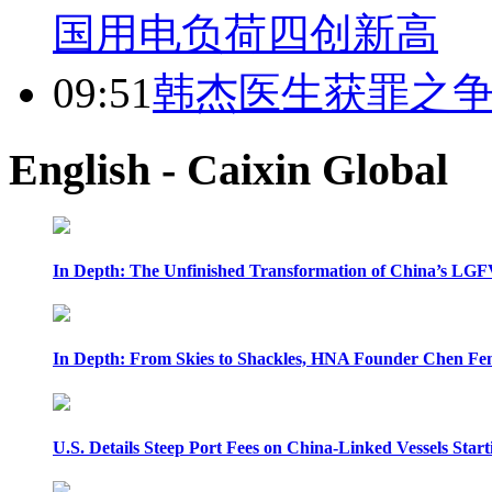
国用电负荷四创新高
09:51
韩杰医生获罪之
English - Caixin Global
In Depth: The Unfinished Transformation of China’s LGF
In Depth: From Skies to Shackles, HNA Founder Chen Feng
U.S. Details Steep Port Fees on China-Linked Vessels Start