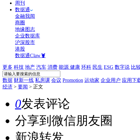
周刊
数据通
金融我闻
商圈
地缘图志
企业数据库
沪深股市
港股
数据通Claw🦞
更多
科技
地产
汽车
消费
能源
健康
环科
民生
ESG
数字说
比
数据
财新一线
私房课
会议
Promotion
运动家
企业用户
应用下
经济
>
要闻
>
正文
0
发表评论
分享到微信朋友圈
新浪转发