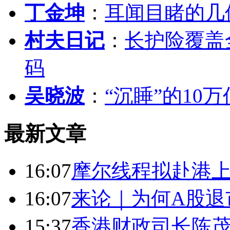
丁金坤
：
耳闻目睹的几
村夫日记
：
长护险覆盖
码
吴晓波
：
“沉睡”的10
最新文章
16:07
摩尔线程拟赴港上
16:07
来论｜为何A股退
15:37
香港财政司长陈