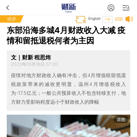
经济
English
试听
T中
东部沿海多城4月财政收入大减 疫
情和留抵退税何者为主因
文｜财新 程思炜
2022年05月16日 07:20
疫情对地方财政收入确有冲击，但4月增值税留抵退
税政策带来的减收更明显，温州4月增值税收入
为-17.5亿元；一般公共预算收入不包含转移支付，地
方财力受影响程度远小于财政收入的降幅
原图