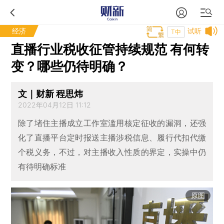
经济
试听
T中
直播行业税收征管持续规范 有何转
变？哪些仍待明确？
文｜财新 程思炜
2022年04月12日 11:12
除了堵住主播成立工作室滥用核定征收的漏洞，还强
化了直播平台定时报送主播涉税信息、履行代扣代缴
个税义务，不过，对主播收入性质的界定，实操中仍
有待明确标准
原图