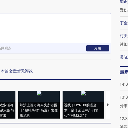
知识
受伤
丁金
村夫
续加
新网观点
发布
吴晓
本篇文章暂无评论
最
14:
13:
致多瑙河
加沙上百万流离失所者困
视线｜HYROX的吸金
马航飞行员
分事
二战沉船与
于“塑料烤箱” 高温引发健
术：是什么让中产们甘
粒摇头丸 尿
露出
康危机
心“花钱找虐”？
毒品
12:
涉罪