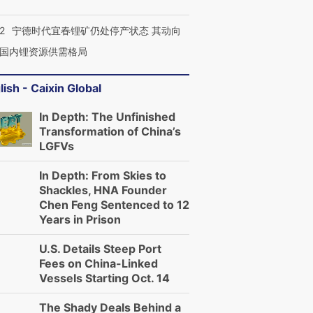
2
宁德时代宜春锂矿仍处停产状态 其动向
国内锂资源供需格局
lish - Caixin Global
In Depth: The Unfinished
Transformation of China’s
LGFVs
In Depth: From Skies to
Shackles, HNA Founder
Chen Feng Sentenced to 12
Years in Prison
U.S. Details Steep Port
Fees on China-Linked
Vessels Starting Oct. 14
The Shady Deals Behind a