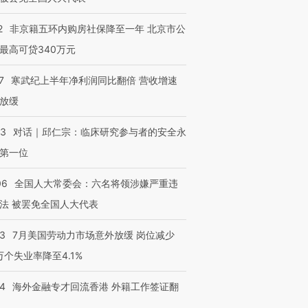
2
非京籍五环内购房社保降至一年 北京市公
最高可贷340万元
进第四届链博
【商旅对话】华住集团
技“链”接产
【特别呈现】寻找100种
CFO：不靠规模取胜，华
【特别呈
有意思的生活方式·第三对
住三大增长引擎是什么？
有意思的
7
寒武纪上半年净利润同比翻倍 营收增速
放缓
53
对话｜邱仁宗：临床研究参与者的安全永
第一位
06
全国人大常委会：六名将领涉嫌严重违
法 被罢免全国人大代表
43
7月美国劳动力市场意外放缓 岗位减少
3万个失业率降至4.1%
14
海外金融专才回流香港 外籍工作签证翻