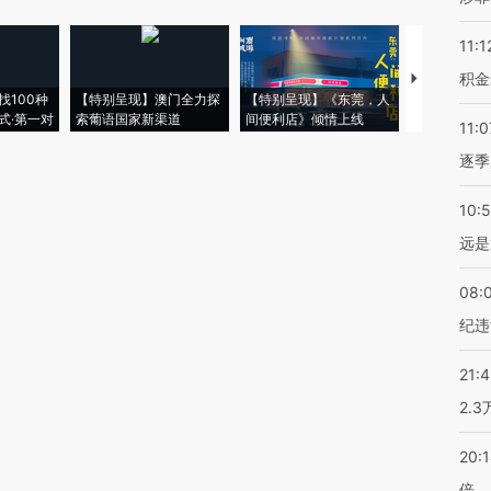
11:1
积金
【推广】走
找100种
【特别呈现】澳门全力探
【特别呈现】《东莞，人
会，让数智科
式·第一对
索葡语国家新渠道
间便利店》倾情上线
业
11:0
逐季
10:
远是
08:
纪违
21:
2.
20:
倍