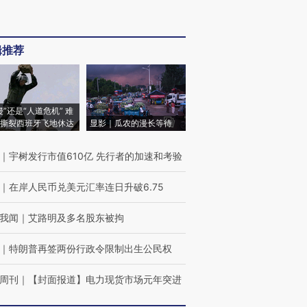
辑推荐
侵”还是“人道危机” 难
撕裂西班牙飞地休达
显影｜瓜农的漫长等待
｜
宇树发行市值610亿 先行者的加速和考验
｜
在岸人民币兑美元汇率连日升破6.75
我闻
｜
艾路明及多名股东被拘
｜
特朗普再签两份行政令限制出生公民权
周刊
｜
【封面报道】电力现货市场元年突进