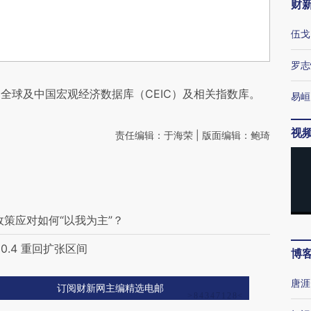
财
伍戈
罗志
全球及中国宏观经济数据库（CEIC）及相关指数库。
易峘
视
责任编辑：于海荣 | 版面编辑：鲍琦
策应对如何“以我为主”？
0.4 重回扩张区间
博
唐涯
订阅财新网主编精选电邮