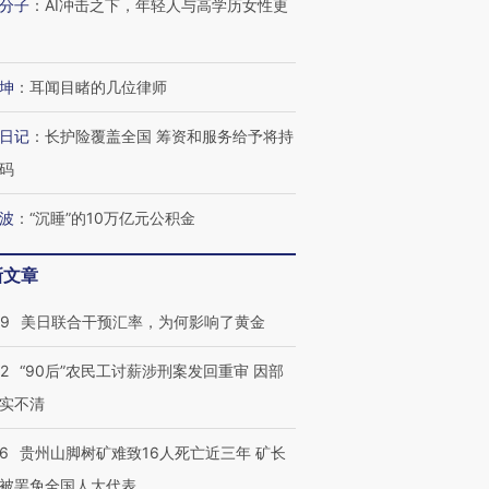
分子
：
AI冲击之下，年轻人与高学历女性更
坤
：
耳闻目睹的几位律师
日记
：
长护险覆盖全国 筹资和服务给予将持
码
波
：
“沉睡”的10万亿元公积金
新文章
09
美日联合干预汇率，为何影响了黄金
32
“90后”农民工讨薪涉刑案发回重审 因部
跨国走私7万
视线｜被称为“蟑螂”的印
视线｜“入侵”还是“人道危
实不清
检体内含3种
度Z世代 用街头抗争将教
机”？难民潮撕裂西班牙
秘鲁纳斯
育部长拱下台
飞地休达
13人遇难
36
贵州山脚树矿难致16人死亡近三年 矿长
被罢免全国人大代表