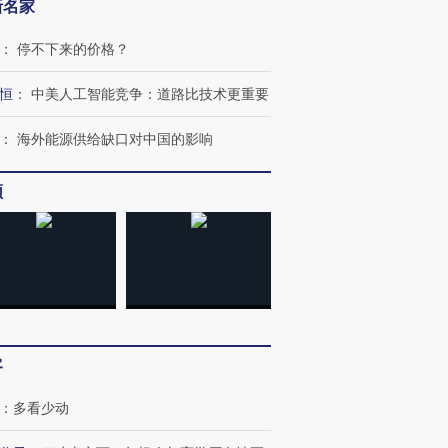
新名家
：
停不下来的价格？
恒
：
中美人工智能竞争：道路比技术更重要
：
海外能源供给缺口对中国的影响
频
客
：
多看少动