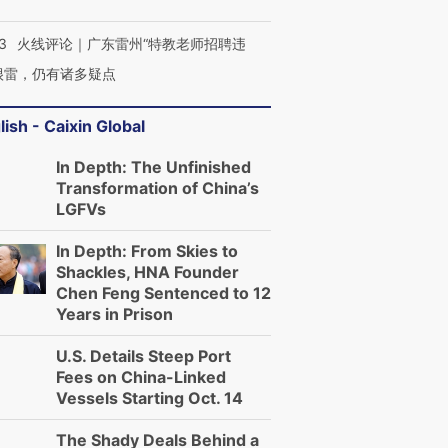
3
火线评论｜广东雷州“特教老师招聘违
很雷，仍有诸多疑点
lish - Caixin Global
In Depth: The Unfinished
Transformation of China’s
LGFVs
In Depth: From Skies to
Shackles, HNA Founder
Chen Feng Sentenced to 12
Years in Prison
U.S. Details Steep Port
Fees on China-Linked
Vessels Starting Oct. 14
The Shady Deals Behind a