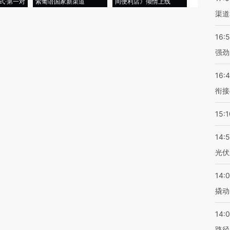
式·第一对
索葡语国家新渠道
间便利店》倾情上线
业
渠道
16:
强劲
16:
衔接
15:1
14:
光伏
14:
撬动
14:0
路径