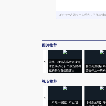
评论仅代表网友个人观点，不代表财
图片推荐
视线｜极端高温致多瑙河
水位跌破纪录 二战沉船与
韩国高温创百年
猛犸象化石接连露出
警告停止一切户
视听推荐
【不唯一答案】不止“养
【特别呈现】寻