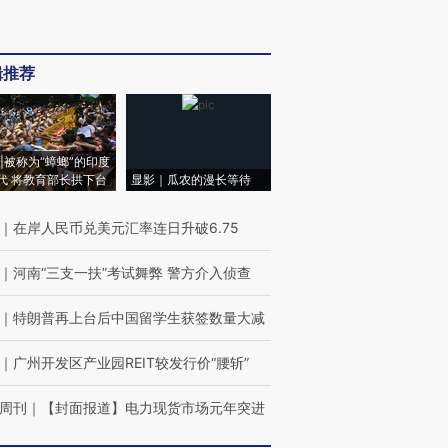
辑推荐
|被称为“蟑螂”的印度
代 将教育部长拱下台
显影｜瓜农的漫长等待
｜
在岸人民币兑美元汇率连日升破6.75
｜
河南“三支一扶”考试舞弊 警方介入侦查
｜
特朗普再上台后中国留学生获签数量大减
｜
广州开发区产业园REIT较发行价“腰斩”
周刊
｜
【封面报道】电力现货市场元年突进