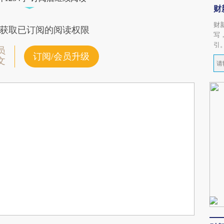
财
财
获取已订阅的阅读权限
写
引
员
订阅/会员升级
文