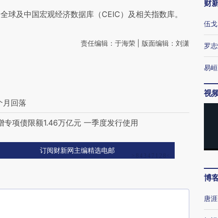
财
全球及中国宏观经济数据库（CEIC）及相关指数库。
伍戈
责任编辑：于海荣 | 版面编辑：刘潇
罗志
易峘
视
个月回落
专项债限额1.46万亿元 一季度发行使用
订阅财新网主编精选电邮
博
唐涯