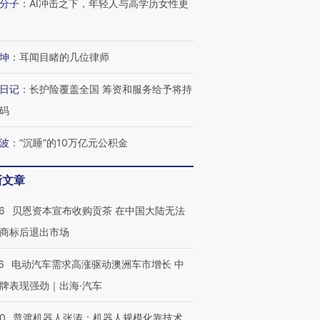
分子
：
AI冲击之下，年轻人与高学历女性更
坤
：
耳闻目睹的几位律师
日记
：
长护险覆盖全国 筹资和服务给予将持
码
波
：
“沉睡”的10万亿元公积金
新文章
OX的吸金
马航飞行员跨国走私7万
视线｜被称为“蟑螂”的印
让中产们甘
粒摇头丸 尿检体内含3种
度Z世代 用街头抗争将教
秘鲁纳斯
6
贝恩资本宣布收购贡茶 在中国大陆无法
”？
毒品
育部长拱下台
13人遇难
商标后退出市场
6
电动汽车需求高涨驱动澳洲车市增长 中
牌表现强劲｜出海·汽车
进第四届链博
【商旅对话】华住集团
技“链”接产
【特别呈现】寻找100种
CFO：不靠规模取胜，华
【特别呈
00
普渡机器人张涛：机器人规模化靠技术、