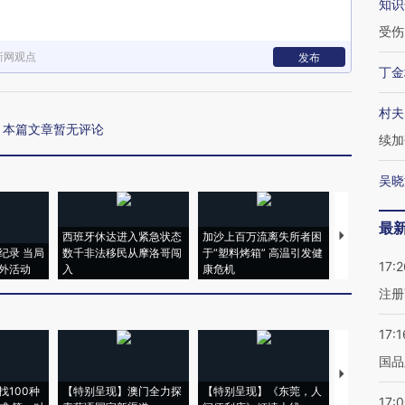
知识
受伤
新网观点
发布
丁金
村夫
本篇文章暂无评论
续加
吴晓
最
西班牙休达进入紧急状态
加沙上百万流离失所者困
视线｜HYR
纪录 当局
数千非法移民从摩洛哥闯
于“塑料烤箱” 高温引发健
术：是什么
17:2
外活动
入
康危机
心“花钱找虐
注册
17:1
国品
【推广】走
找100种
【特别呈现】澳门全力探
【特别呈现】《东莞，人
会，让数智科
17: