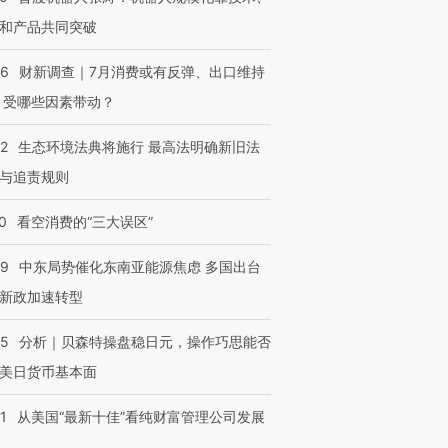
有意思的生活方式·第三对
住三大增长引擎是什么？
有意思的
和产品共同突破
56
财新调查｜7月消费或有反弹、出口维持
 受哪些因素带动？
42
生态环境法典将施行 最高法明确新旧法
与追责规则
0
看空消费的“三大误区”
59
中东局势催化东南亚能源焦虑 多国出台
新政加速转型
05
分析｜贝森特操盘稳日元，操作巧思能否
美日货币基本面
1
从美国“最新十佳”看纯财富管理公司发展