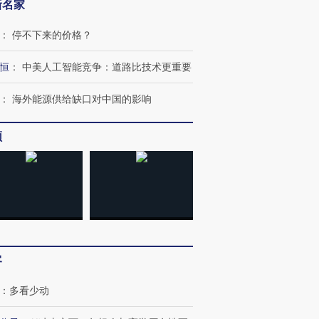
新名家
：
停不下来的价格？
恒
：
中美人工智能竞争：道路比技术更重要
：
海外能源供给缺口对中国的影响
频
客
：
多看少动