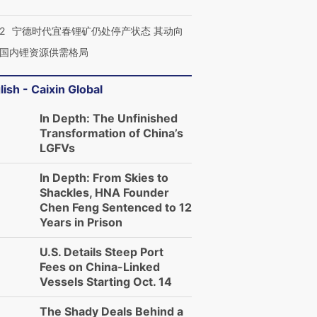
2
宁德时代宜春锂矿仍处停产状态 其动向
国内锂资源供需格局
lish - Caixin Global
In Depth: The Unfinished
Transformation of China’s
LGFVs
In Depth: From Skies to
Shackles, HNA Founder
Chen Feng Sentenced to 12
Years in Prison
U.S. Details Steep Port
Fees on China-Linked
Vessels Starting Oct. 14
The Shady Deals Behind a