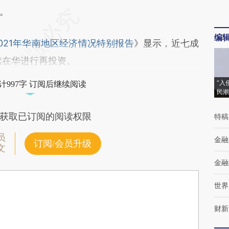
。
编
2021年华南地区经济情况特别报告
》显示，近七成
续在华进行再投资。
“入
计997字 订阅后继续阅读
民潮
获取已订阅的阅读权限
特稿
员
金融
订阅/会员升级
文
金融
世界
财新