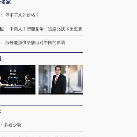
新名家
：
停不下来的价格？
恒
：
中美人工智能竞争：道路比技术更重要
：
海外能源供给缺口对中国的影响
频
客
：
多看少动