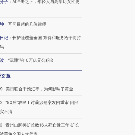
分子
：
AI冲击之下，年轻人与高学历女性更
跨国走私7万
视线｜被称为“蟑螂”的印
视线｜“入侵”还是“人道危
检体内含3种
度Z世代 用街头抗争将教
机”？难民潮撕裂西班牙
秘鲁纳斯
育部长拱下台
飞地休达
13人遇难
坤
：
耳闻目睹的几位律师
日记
：
长护险覆盖全国 筹资和服务给予将持
码
进第四届链博
【商旅对话】华住集团
波
：
“沉睡”的10万亿元公积金
技“链”接产
【特别呈现】寻找100种
CFO：不靠规模取胜，华
【特别呈
有意思的生活方式·第三对
住三大增长引擎是什么？
有意思的
新文章
09
美日联合干预汇率，为何影响了黄金
32
“90后”农民工讨薪涉刑案发回重审 因部
实不清
36
贵州山脚树矿难致16人死亡近三年 矿长
被罢免全国人大代表