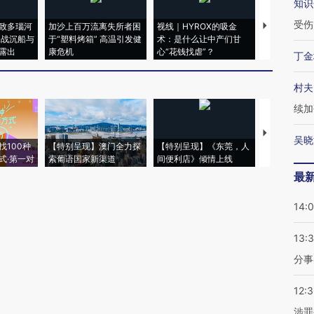
知识
受伤
致多瑙河
加沙上百万流离失所者困
视线｜HYROX的吸金
马航飞行员
二战沉船与
于“塑料烤箱” 高温引发健
术：是什么让中产们甘
粒摇头丸 尿
露出
康危机
心“花钱找虐”？
毒品
丁金
村夫
续加
【推广】走
吴晓
找100种
【特别呈现】澳门全力探
【特别呈现】《东莞，人
会，让数智科
式·第一对
索葡语国家新渠道
间便利店》倾情上线
业
最
14:
13:
分事
12:
涉罪