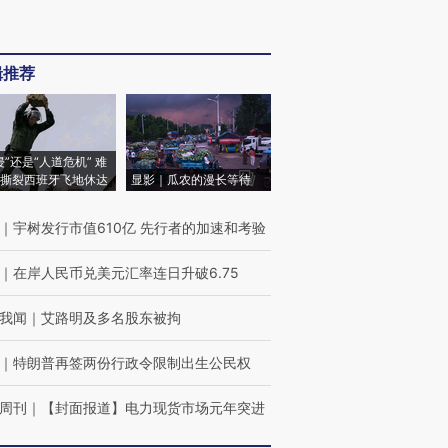
辑推荐
侵”还是“人道危机” 难
撕裂西班牙飞地休达
显影｜瓜农的漫长等待
｜
宇树发行市值610亿 先行者的加速和考验
｜
在岸人民币兑美元汇率连日升破6.75
我闻
｜
艾路明及多名股东被拘
｜
特朗普再签两份行政令限制出生公民权
周刊
｜
【封面报道】电力现货市场元年突进