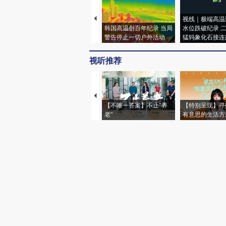
视线｜极端高温
韩国高温创百年纪录 当局
水位跌破纪录 
警告停止一切户外活动
猛犸象化石接连
视听推荐
【不唯一答案】不止“养
【特别呈现】寻
老”
有意思的生活方