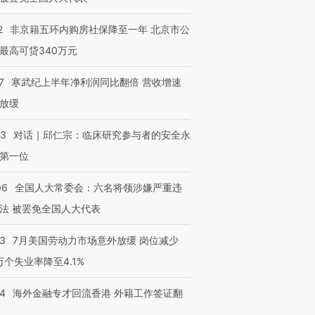
2
非京籍五环内购房社保降至一年 北京市公
最高可贷340万元
7
寒武纪上半年净利润同比翻倍 营收增速
放缓
53
对话｜邱仁宗：临床研究参与者的安全永
第一位
06
全国人大常委会：六名将领涉嫌严重违
法 被罢免全国人大代表
43
7月美国劳动力市场意外放缓 岗位减少
3万个失业率降至4.1%
14
海外金融专才回流香港 外籍工作签证翻