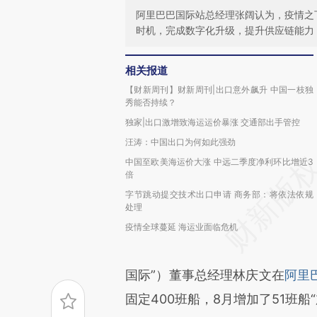
阿里巴巴国际站总经理张阔认为，疫情之
时机，完成数字化升级，提升供应链能力
相关报道
【财新周刊】财新周刊|出口意外飙升 中国一枝独
秀能否持续？
独家|出口激增致海运运价暴涨 交通部出手管控
汪涛：中国出口为何如此强劲
中国至欧美海运价大涨 中远二季度净利环比增近3
倍
字节跳动提交技术出口申请 商务部：将依法依规
处理
疫情全球蔓延 海运业面临危机
国际”）董事总经理林庆文在
阿里
固定400班船，8月增加了51班船“