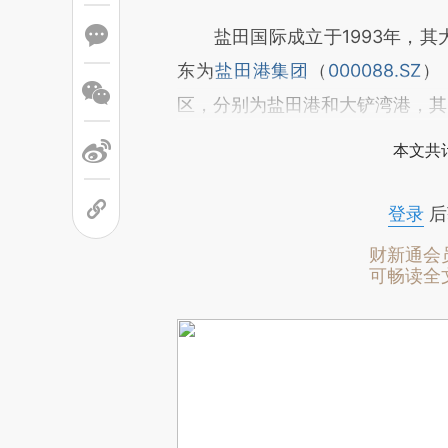
盐田国际成立于1993年，其大
东为
盐田港集团
（
000088.SZ
）
区，分别为盐田港和大铲湾港，其
本文共计
登录
后
财新通会
可畅读全