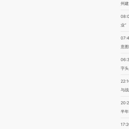
州建
08:
业”
07:
意图
06:
字头
22:1
与战
20:
半年
17:2