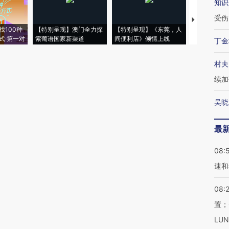
知识
受伤
【推广】走
找100种
【特别呈现】澳门全力探
【特别呈现】《东莞，人
会，让数智科
式·第一对
索葡语国家新渠道
间便利店》倾情上线
业
丁金
村夫
续加
吴晓
最
08:
速和
08:
置；
LU