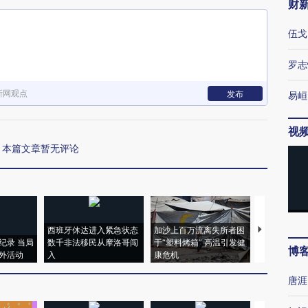
财
伍戈
罗志
新网观点
发布
易峘
视
本篇文章暂无评论
西班牙休达进入紧急状态
加沙上百万流离失所者困
视线｜HYR
纪录 当局
数千非法移民从摩洛哥闯
于“塑料烤箱” 高温引发健
术：是什么
博
外活动
入
康危机
心“花钱找虐
唐涯