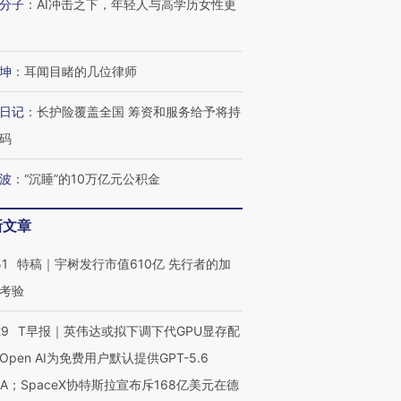
分子
：
AI冲击之下，年轻人与高学历女性更
进第四届链博
【商旅对话】华住集团
技“链”接产
【特别呈现】寻找100种
CFO：不靠规模取胜，华
【特别呈
有意思的生活方式·第三对
住三大增长引擎是什么？
有意思的
坤
：
耳闻目睹的几位律师
日记
：
长护险覆盖全国 筹资和服务给予将持
码
波
：
“沉睡”的10万亿元公积金
新文章
51
特稿｜宇树发行市值610亿 先行者的加
考验
29
T早报｜英伟达或拟下调下代GPU显存配
Open AI为免费用户默认提供GPT-5.6
NA；SpaceX协特斯拉宣布斥168亿美元在德