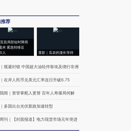
辑推荐
宜昌局部短时降雨
8毫米 紧急转移近
00人
显影｜瓜农的漫长等待
｜
规避封锁 中国超大油轮停靠埃及绕行非洲
｜
在岸人民币兑美元汇率连日升破6.75
我闻
｜
资管掌舵人更替 百年人寿僵局何解
｜
多国出台光伏新政加速转型
周刊
｜
【封面报道】电力现货市场元年突进