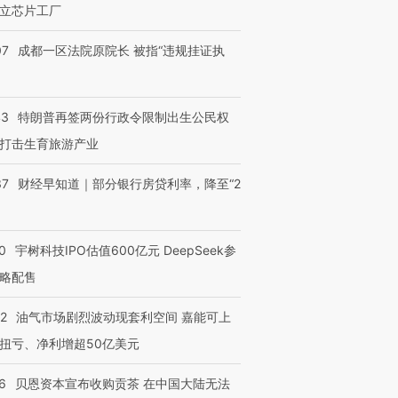
立芯片工厂
07
成都一区法院原院长 被指“违规挂证执
43
特朗普再签两份行政令限制出生公民权
打击生育旅游产业
37
财经早知道｜部分银行房贷利率，降至“2
0
宇树科技IPO估值600亿元 DeepSeek参
略配售
22
油气市场剧烈波动现套利空间 嘉能可上
扭亏、净利增超50亿美元
6
贝恩资本宣布收购贡茶 在中国大陆无法