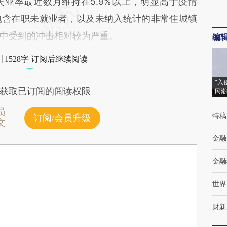
率最近数月维持在5.9%以上，明显高于疫情
包含在职未就业者，以及未纳入统计的非常住城镇
中受到的冲击相对较为严重。
编
1528字 订阅后继续阅读
“入
获取已订阅的阅读权限
民潮
员
特稿
订阅/会员升级
文
金融
金融
世界
财新