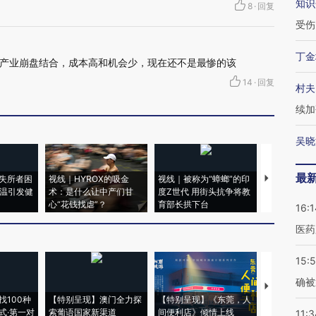
知识
8
·
回复
受伤
丁金
产业崩盘结合，成本高和机会少，现在还不是最惨的该
14
·
回复
村夫
续加
吴晓
最
失所者困
视线｜HYROX的吸金
视线｜被称为“蟑螂”的印
视线｜“入侵
高温引发健
术：是什么让中产们甘
度Z世代 用街头抗争将教
机”？难民潮
心“花钱找虐”？
育部长拱下台
飞地休达
16:1
医药
15:5
确被
【推广】走
找100种
【特别呈现】澳门全力探
【特别呈现】《东莞，人
会，让数智科
式·第一对
索葡语国家新渠道
间便利店》倾情上线
业
11:3