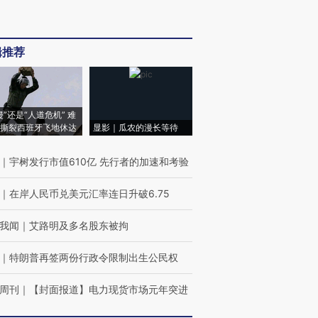
辑推荐
侵”还是“人道危机” 难
撕裂西班牙飞地休达
显影｜瓜农的漫长等待
｜
宇树发行市值610亿 先行者的加速和考验
｜
在岸人民币兑美元汇率连日升破6.75
我闻
｜
艾路明及多名股东被拘
｜
特朗普再签两份行政令限制出生公民权
周刊
｜
【封面报道】电力现货市场元年突进