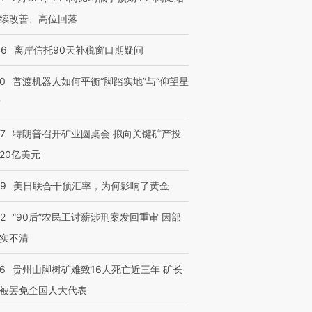
续改善、高位回落
46
离岸信托90天补税窗口期疑问
00
普渡机器人如何平衡“脚踏实地”与“仰望星
？
57
特朗普召开矿业圆桌会 拟向关键矿产投
20亿美元
09
美日联合干预汇率，为何影响了黄金
32
“90后”农民工讨薪涉刑案发回重审 因部
实不清
36
贵州山脚树矿难致16人死亡近三年 矿长
被罢免全国人大代表