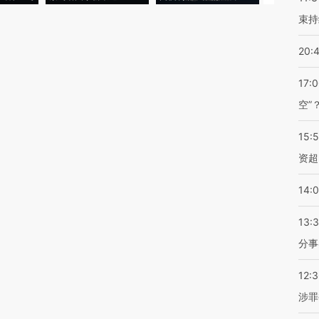
束持
20:
17:
空”
15:
资超
14:
13:
分事
12:
涉罪