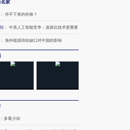
新名家
：
停不下来的价格？
恒
：
中美人工智能竞争：道路比技术更重要
：
海外能源供给缺口对中国的影响
频
客
：
多看少动