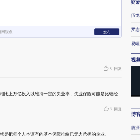
财
伍戈
罗志
新网观点
发布
易峘
视
3
·
回复
相比上万亿投入以维持一定的失业率，失业保险可能是比较经
6
·
回复
博
唐涯
就是把每个人本该有的基本保障推给已无力承担的企业。