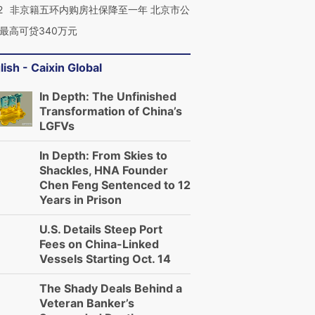
2
非京籍五环内购房社保降至一年 北京市公
最高可贷340万元
lish - Caixin Global
In Depth: The Unfinished
Transformation of China’s
LGFVs
In Depth: From Skies to
Shackles, HNA Founder
Chen Feng Sentenced to 12
Years in Prison
U.S. Details Steep Port
Fees on China-Linked
Vessels Starting Oct. 14
The Shady Deals Behind a
Veteran Banker’s