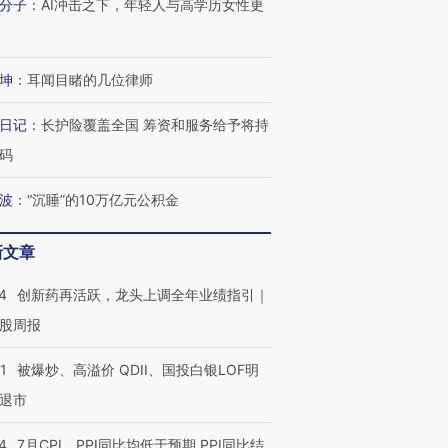
分子
：
AI冲击之下，年轻人与高学历女性更
坤
：
耳闻目睹的几位律师
日记
：
长护险覆盖全国 筹资和服务给予将持
码
波
：
“沉睡”的10万亿元公积金
新文章
”还是“人道危
湖北宜昌局部短时降雨
哈尔滨遭遇短时极端强降
撕裂西班牙
128毫米 紧急转移近
雨 3小时累计雨量超80毫
秘鲁纳斯
4000人
米
13人遇难
4
创新药再活跃，龙头上调全年业绩指引｜
股周报
1
被爆炒、高溢价 QDII、国投白银LOF明
退市
进第四届链博
【商旅对话】华住集团
技“链”接产
【特别呈现】寻找100种
CFO：不靠规模取胜，华
【特别呈
有意思的生活方式·第三对
住三大增长引擎是什么？
有意思的
4
7月CPI、PPI同比均低于预期 PPI同比结