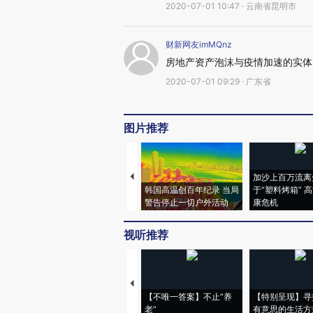
2020-07-01 10:47 · 云南省昆明市
财新网友imMQnz
房地产资产泡沫与疫情加速的实体
2020-07-01 09:29 · 广东省
图片推荐
加沙上百万流离
韩国高温创百年纪录 当局
于“塑料烤箱” 
警告停止一切户外活动
康危机
视听推荐
【不唯一答案】不止“养
【特别呈现】寻
老”
有意思的生活方