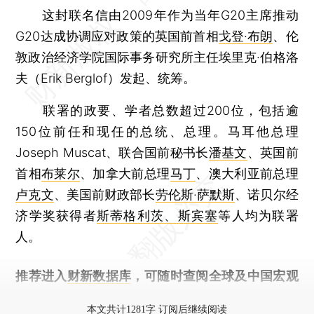
这封联名信由2009年作为当年G20主席推动
G20达成协调应对政策的英国前首相
戈登·布朗
、伦
敦政治经济学院国际事务研究所主任埃里克·伯格洛
夫（Erik Berglof）发起、统筹。
联署的政要、学者总数超过200位，包括逾
150位前任和现任的总统、总理。马耳他总理
Joseph Muscat、联合国前秘书长
潘基文
、英国前
首相
布莱尔
、加拿大前总理
马丁
、澳大利亚前总理
卢克文
、美国前财政部长
劳伦斯·萨默斯
、诺贝尔经
济学奖获得者
斯蒂格利茨、斯宾塞
等人均为联署
人。
推荐进入
财新数据库
，可随时查阅全球及中国宏观
经济数据库（CEIC）及相关指数库。
本文共计1281字 订阅后继续阅读