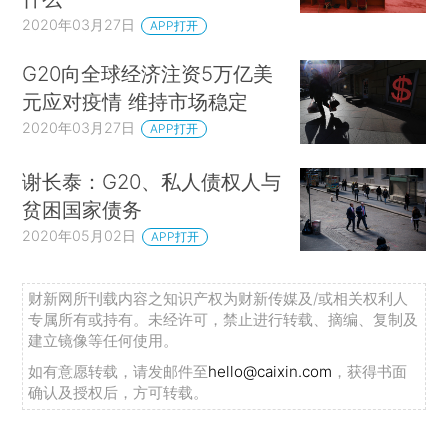
2020年03月27日
APP打开
G20向全球经济注资5万亿美
元应对疫情 维持市场稳定
2020年03月27日
APP打开
谢长泰：G20、私人债权人与
贫困国家债务
2020年05月02日
APP打开
财新网所刊载内容之知识产权为财新传媒及/或相关权利人
专属所有或持有。未经许可，禁止进行转载、摘编、复制及
建立镜像等任何使用。
如有意愿转载，请发邮件至
hello@caixin.com
，获得书面
确认及授权后，方可转载。