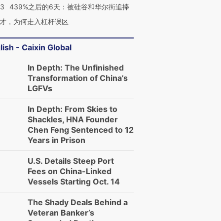
53
439%之后的6天：被硅谷和华尔街追捧
才，为何走入杠杆误区
lish - Caixin Global
In Depth: The Unfinished
Transformation of China’s
LGFVs
In Depth: From Skies to
Shackles, HNA Founder
Chen Feng Sentenced to 12
Years in Prison
U.S. Details Steep Port
Fees on China-Linked
Vessels Starting Oct. 14
The Shady Deals Behind a
Veteran Banker’s