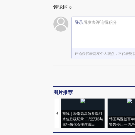
评论区
0
登录
后发表评论得积分
评论仅代表网友个人观点，不代表财
图片推荐
视线｜极端高温致多瑙河
水位跌破纪录 二战沉船与
韩国高温创百年
猛犸象化石接连露出
警告停止一切户