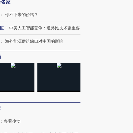
新名家
：
停不下来的价格？
恒
：
中美人工智能竞争：道路比技术更重要
：
海外能源供给缺口对中国的影响
频
客
跨国走私7万
视线｜被称为“蟑螂”的印
视线｜“入侵”还是“人道危
检体内含3种
度Z世代 用街头抗争将教
机”？难民潮撕裂西班牙
秘鲁纳斯
：
多看少动
育部长拱下台
飞地休达
13人遇难