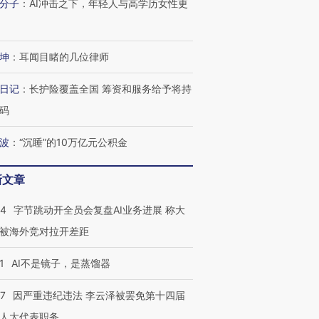
分子
：
AI冲击之下，年轻人与高学历女性更
坤
：
耳闻目睹的几位律师
进第四届链博
【商旅对话】华住集团
技“链”接产
【特别呈现】寻找100种
CFO：不靠规模取胜，华
【特别呈
有意思的生活方式·第三对
住三大增长引擎是什么？
有意思的
日记
：
长护险覆盖全国 筹资和服务给予将持
码
波
：
“沉睡”的10万亿元公积金
新文章
44
字节跳动开全员会复盘AI业务进展 称大
被海外竞对拉开差距
1
AI不是镜子，是蒸馏器
07
因严重违纪违法 李云泽被罢免第十四届
人大代表职务