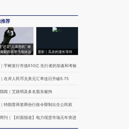
辑推荐
侵”还是“人道危机” 难
撕裂西班牙飞地休达
显影｜瓜农的漫长等待
｜
宇树发行市值610亿 先行者的加速和考验
｜
在岸人民币兑美元汇率连日升破6.75
我闻
｜
艾路明及多名股东被拘
｜
特朗普再签两份行政令限制出生公民权
周刊
｜
【封面报道】电力现货市场元年突进