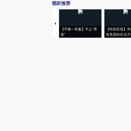
视听推荐
【不唯一答案】不止“养
【特别呈现】寻
老”
有意思的生活方