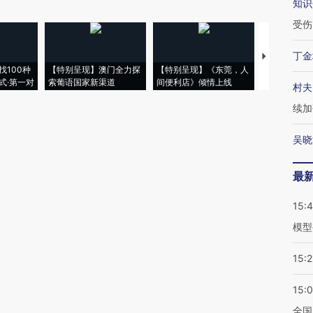
知识
受伤
丁金
【推广】走
找100种
【特别呈现】澳门全力探
【特别呈现】《东莞，人
会，让数智科
式·第一对
索葡语国家新渠道
间便利店》倾情上线
业
村夫
续加
吴晓
最
15:
模型
15:2
15:
全国