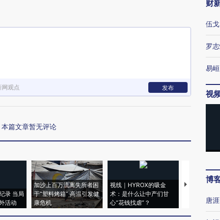
财
伍戈
罗志
易峘
新网观点
发布
视
本篇文章暂无评论
博
加沙上百万流离失所者困
视线｜HYROX的吸金
马航飞行员
纪录 当局
于“塑料烤箱” 高温引发健
术：是什么让中产们甘
粒摇头丸 尿
唐涯
外活动
康危机
心“花钱找虐”？
毒品