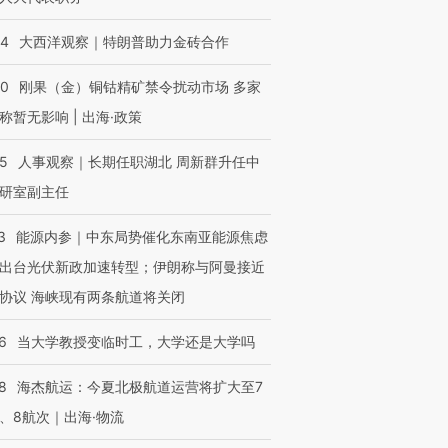
44
大西洋观察｜特朗普助力金砖合作
40
刚果（金）铜钴精矿禁令扰动市场 多家
称暂无影响 | 出海·政策
25
人事观察｜长期任职湖北 周新群升任中
研室副主任
3
能源内参｜中东局势催化东南亚能源焦虑
出台光伏新政加速转型；伊朗称与阿曼接近
协议 海峡现有两条航道将关闭
6
当大学教授变临时工，大学还是大学吗
8
海杰航运：今夏北极航道运营将扩大至7
、8航次｜出海·物流